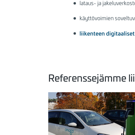
lataus- ja jakeluverkost
käyttövoimien soveltuv
liikenteen digitaaliset
Referenssejämme lii
Kuva