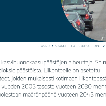
ETUSIVU
SUUNNITTELU JA KONSULTOINTI
ä kasvihuonekaasupäästöjen aiheuttaja. S
dioksidipäästöistä. Liikenteelle on asetettu
itteet, joiden mukaisesti kotimaan liikenteess
ä vuoden 2005 tasosta vuoteen 2030 menn
 puolestaan määränpäänä vuoteen 2045 me