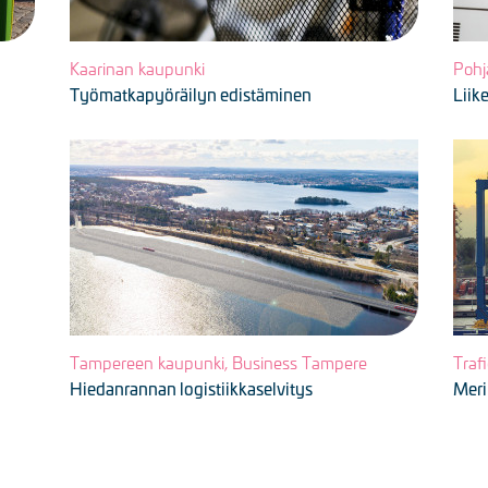
Kaarinan kaupunki
Pohj
Työmatkapyöräilyn edistäminen
Liik
Kuva
Kuv
Tampereen kaupunki, Business Tampere
Traf
Hiedanrannan logistiikkaselvitys
Meri