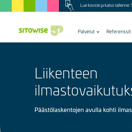
Image
Skip
Lue kooste ja katso tallenne:
to
main
content
Show
Palvelut
Referenssit
submenu
for
Liikenteen
ilmastovaikutuk
Päästölaskentojen avulla kohti ilmast