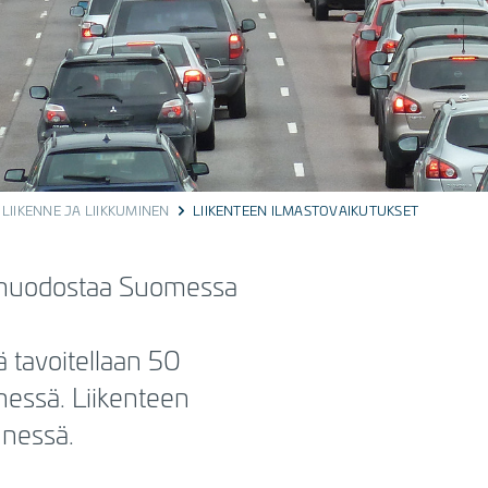
LIIKENNE JA LIIKKUMINEN
LIIKENTEEN ILMASTOVAIKUTUKSET
e muodostaa Suomessa
ä tavoitellaan 50
essä. Liikenteen
nnessä.