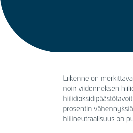
BREADCRUMB
Liikenne on merkittäv
noin viidenneksen hiili
hiilidioksidipäästötavo
prosentin vähennyksi
hiilineutraalisuus on