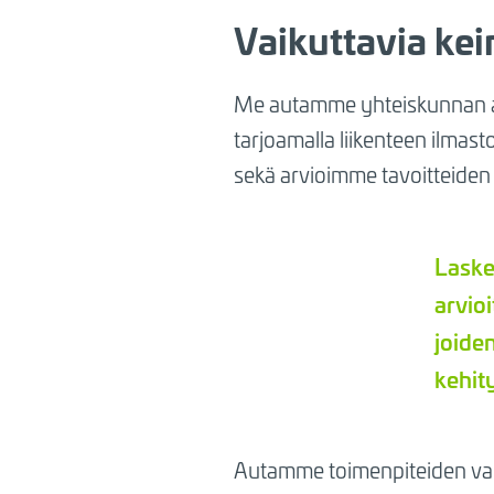
Vaikuttavia kei
Me autamme yhteiskunnan ava
tarjoamalla liikenteen ilmast
sekä arvioimme tavoitteiden
Laske
arvio
joiden
kehit
Autamme toimenpiteiden val