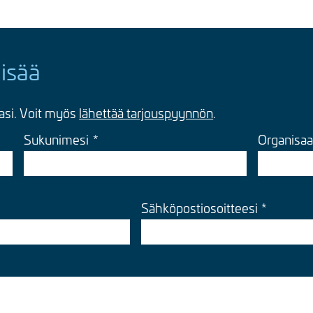
lisää
tasi. Voit myös
lähettää tarjouspyynnön
.
Sukunimesi
Organisaa
Sähköpostiosoitteesi