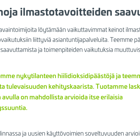
noja ilmastotavoitteiden saav
intoimijoita löytämään vaikuttavimmat keinot ilmast
ovaikutuksiin liittyviä asiantuntijapalveluita. Teemme p
 saavuttamista ja toimenpiteiden vaikutuksia muuttuv
mme nykytilanteen hiilidioksidipäästöjä ja teem
ita tulevaisuuden kehityskaarista. Tuotamme lask
 avulla on mahdollista arvioida itse erilaisia
yssuuntia.
innassa ja uusien käyttövoimien soveltuvuuden arvioi