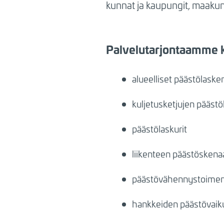
kunnat ja kaupungit, maakunn
Palvelutarjontaamme 
alueelliset päästölaske
kuljetusketjujen päästö
päästölaskurit
liikenteen päästöskenaa
päästövähennystoimenpi
hankkeiden päästövaiku