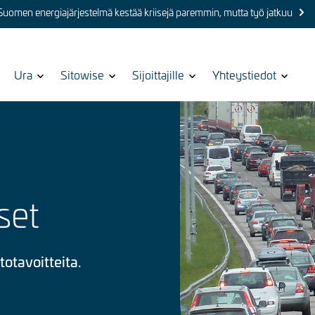
 Suomen energiajärjestelmä kestää kriisejä paremmin, mutta työ jatkuu
Show
Ura
Show
Sitowise
Show
Sijoittajille
Show
Yhteystiedot
submenu
submenu
submenu
submenu
for
for
for
for
Kuva
set
otavoitteita.