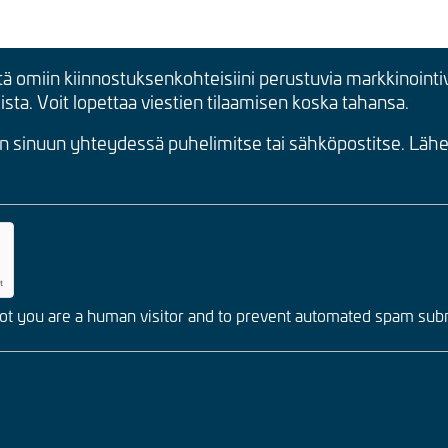
tä omiin kiinnostuksenkohteisiini perustuvia markkinointiv
mista. Voit lopettaa viestien tilaamisen koska tahansa.
on sinuun yhteydessä puhelimitse tai sähköpostitse. Läh
 not you are a human visitor and to prevent automated spam sub