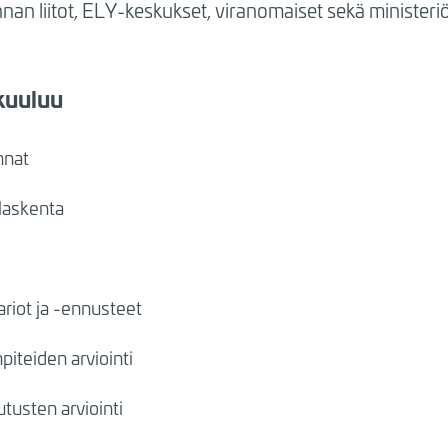
an liitot, ELY-keskukset, viranomaiset sekä ministeriö
kuuluu
nnat
laskenta
riot ja -ennusteet
teiden arviointi
tusten arviointi