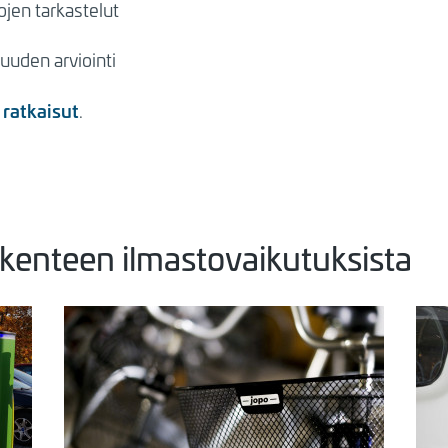
ojen tarkastelut
uuden arviointi
 ratkaisut
.
kenteen ilmastovaikutuksista
Kuva
Kuv