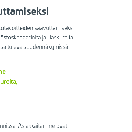
uttamiseksi
otavoitteiden saavuttamiseksi
äästöskenaarioita ja -laskureita
issa tulevaisuudennäkymissä.
me
ureita,
nnissa. Asiakkaitamme ovat