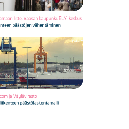
amaan liitto, Vaasan kaupunki, ELY-keskus
enteen päästöjen vähentäminen
a
icom ja Väylävirasto
liikenteen päästölaskentamalli