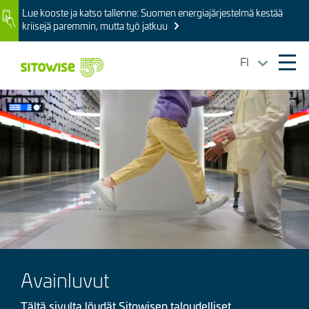
Skip
Lue kooste ja katso tallenne: Suomen energiajärjestelmä kestää
Image
to
kriisejä paremmin, mutta työ jatkuu
main
content
FI
Ope
mai
Kuva
navi
Avainluvut
Tältä sivulta löydät Sitowisen taloudelliset