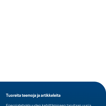
Footer
Tuoreita teemoja ja artikkeleita
menu
Energiatehokkuuden kehittämiseen tarvitaan uusia