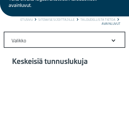
avainluvut.
BREADCRUMB
ETUSIVU
SITOWISE SIJOITTAJILLE
TALOUDELLISTA TIETOA
AVAINLUVUT
Valikko
Keskeisiä tunnuslukuja