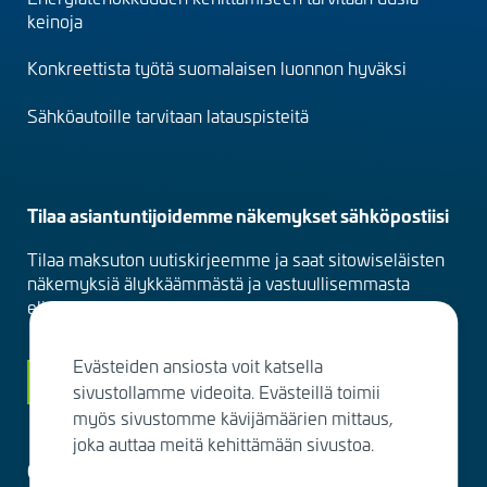
(fi)
keinoja
Konkreettista työtä suomalaisen luonnon hyväksi
Sähköautoille tarvitaan latauspisteitä
Tilaa asiantuntijoidemme näkemykset sähköpostiisi
Tilaa maksuton uutiskirjeemme ja saat sitowiseläisten
näkemyksiä älykkäämmästä ja vastuullisemmasta
elinympäristöstä suoraan sähköpostiisi kuukausittain.
Evästeiden ansiosta voit katsella
Siirry tilaamaan
sivustollamme videoita. Evästeillä toimii
myös sivustomme kävijämäärien mittaus,
joka auttaa meitä kehittämään sivustoa.
Ota yhteyttä