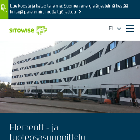
Skip
Lue kooste ja katso tallenne: Suomen energiajärjestelmä kestää
Image
to
kriisejä paremmin, mutta työ jatkuu
main
content
FI
Ope
mai
Kuva
navi
Elementti- ja
tuoteosasuunnittelu