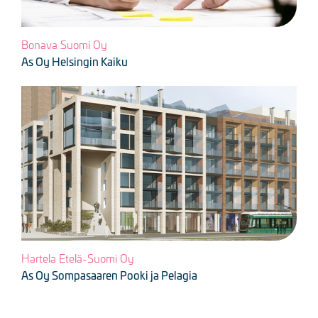
Bonava Suomi Oy
As Oy Helsingin Kaiku
Kuva
Hartela Etelä-Suomi Oy
As Oy Sompasaaren Pooki ja Pelagia