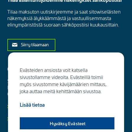
Tilaa maksuton uutiskirjeemme ja saat sitowiseläisten
näkemyksiä älykkäämmästä ja vastuullisemmasta
elinympäristöstä suoraan sähköpostiisi kuukausittain.
Siirry tilaamaan
Ota yhteyttä
Evästeiden ansiosta voit katsella
sivustollamme videoita. Evästeillä toimii
Sitowise Group Oyj
myös sivustomme kävijämäärien mittaus,
Linnoitustie 6 D
joka auttaa meitä kehittämään sivustoa.
02600 Espoo, Finland
Lisää tietoa
Lisää yhteystietoja
Yksityisyydensuoja ja tietosuojaselosteet
Hyväksy Evästeet