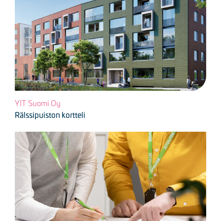
YIT Suomi Oy
Rälssipuiston kortteli
Kuva