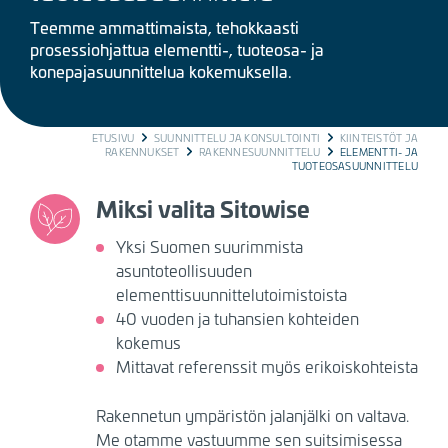
Teemme ammattimaista, tehokkaasti
prosessiohjattua elementti-, tuoteosa- ja
konepajasuunnittelua kokemuksella.
BREADCRUMB
ETUSIVU
SUUNNITTELU JA KONSULTOINTI
KIINTEISTÖT JA
RAKENNUKSET
RAKENNESUUNNITTELU
ELEMENTTI- JA
TUOTEOSASUUNNITTELU
Miksi valita Sitowise
Yksi Suomen suurimmista
asuntoteollisuuden
elementtisuunnittelutoimistoista
40 vuoden ja tuhansien kohteiden
kokemus
Mittavat referenssit myös erikoiskohteista
Rakennetun ympäristön jalanjälki on valtava.
Me otamme vastuumme sen suitsimisessa