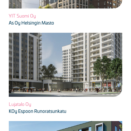
YIT Suomi Oy
As Oy Helsingin Masto
Kuva
Lujatalo Oy
KOy Espoon Runoratsunkatu
Kuva