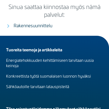
Sinua saattaa kiinnostaa myös nämä
palvelut:
Rakennesuunnittelu
Footer
Tuoreita teemoja ja artikkeleita
menu
Energiatehokkuuden kehittämiseen tarvitaan uusia
(fi)
keinoja
Konkreettista työtä suomalaisen luonnon hyväksi
Sähköautoille tarvitaan latauspisteitä
Tilaa asiantuntijoidemme näkemykset sähköpostiisi