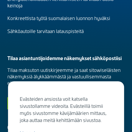
(fi)
keinoja
Konkreettista työtä suomalaisen luonnon hyväksi
Sähköautoille tarvitaan latauspisteitä
Tilaa asiantuntijoidemme näkemykset sähköpostiisi
Tilaa maksuton uutiskirjeemme ja saat sitowiseläisten
näkemyksiä älykkäämmästä ja vastuullisemmasta
elinympäristöstä suoraan sähköpostiisi kuukausittain.
Evästeiden ansiosta voit katsella
Siirry tilaamaan
sivustollamme videoita. Evästeillä toimii
myös sivustomme kävijämäärien mittaus,
joka auttaa meitä kehittämään sivustoa.
Ota yhteyttä