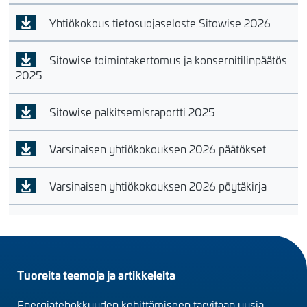
Yhtiökokous tietosuojaseloste Sitowise 2026
Sitowise toimintakertomus ja konsernitilinpäätös
2025
Sitowise palkitsemisraportti 2025
Varsinaisen yhtiökokouksen 2026 päätökset
Varsinaisen yhtiökokouksen 2026 pöytäkirja
Footer
Tuoreita teemoja ja artikkeleita
menu
Energiatehokkuuden kehittämiseen tarvitaan uusia