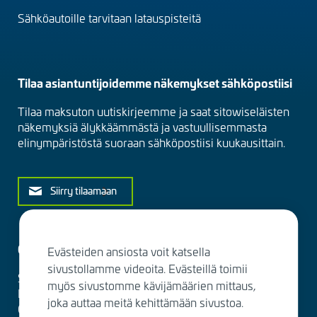
Sähköautoille tarvitaan latauspisteitä
Tilaa asiantuntijoidemme näkemykset sähköpostiisi
Tilaa maksuton uutiskirjeemme ja saat sitowiseläisten
näkemyksiä älykkäämmästä ja vastuullisemmasta
elinympäristöstä suoraan sähköpostiisi kuukausittain.
Siirry tilaamaan
Ota yhteyttä
Evästeiden ansiosta voit katsella
sivustollamme videoita. Evästeillä toimii
Sitowise Group Oyj
myös sivustomme kävijämäärien mittaus,
Linnoitustie 6 D
joka auttaa meitä kehittämään sivustoa.
02600 Espoo, Finland