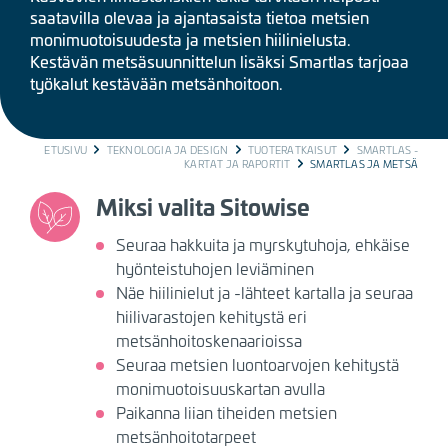
saatavilla olevaa ja ajantasaista tietoa metsien
monimuotoisuudesta ja metsien hiilinielusta.
Kestävän metsäsuunnittelun lisäksi Smartlas tarjoaa
työkalut kestävään metsänhoitoon.
BREADCRUMB
ETUSIVU
TEKNOLOGIA JA DESIGN
TUOTERATKAISUT
SMARTLAS -
KARTAT JA RAPORTIT
SMARTLAS JA METSÄ
Miksi valita Sitowise
Seuraa hakkuita ja myrskytuhoja, ehkäise
hyönteistuhojen leviäminen
Näe hiilinielut ja -lähteet kartalla ja seuraa
hiilivarastojen kehitystä eri
metsänhoitoskenaarioissa
Seuraa metsien luontoarvojen kehitystä
monimuotoisuuskartan avulla
Paikanna liian tiheiden metsien
metsänhoitotarpeet