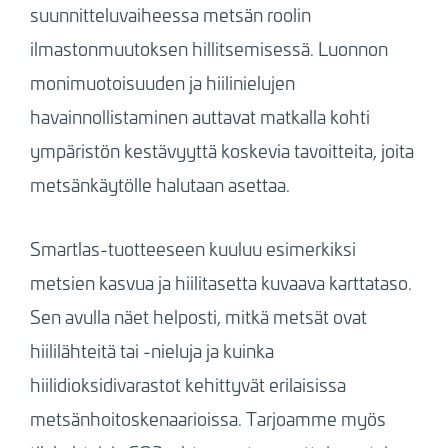
suunnitteluvaiheessa metsän roolin
ilmastonmuutoksen hillitsemisessä. Luonnon
monimuotoisuuden ja hiilinielujen
havainnollistaminen auttavat matkalla kohti
ympäristön kestävyyttä koskevia tavoitteita, joita
metsänkäytölle halutaan asettaa.
Smartlas-tuotteeseen kuuluu esimerkiksi
metsien kasvua ja hiilitasetta kuvaava karttataso.
Sen avulla näet helposti, mitkä metsät ovat
hiililähteitä tai -nieluja ja kuinka
hiilidioksidivarastot kehittyvät erilaisissa
metsänhoitoskenaarioissa. Tarjoamme myös