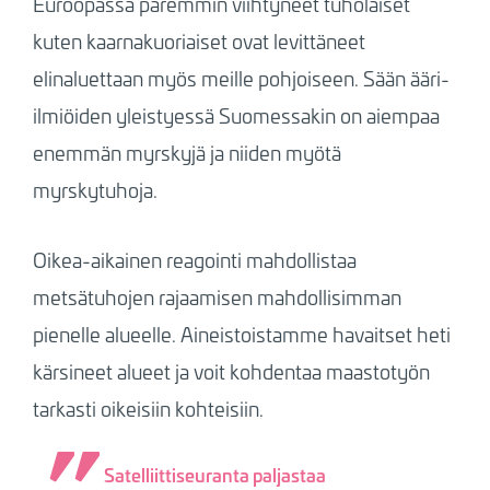
Euroopassa paremmin viihtyneet tuholaiset
kuten kaarnakuoriaiset ovat levittäneet
elinaluettaan myös meille pohjoiseen. Sään ääri-
ilmiöiden yleistyessä Suomessakin on aiempaa
enemmän myrskyjä ja niiden myötä
myrskytuhoja.
Oikea-aikainen reagointi mahdollistaa
metsätuhojen rajaamisen mahdollisimman
pienelle alueelle. Aineistoistamme havaitset heti
kärsineet alueet ja voit kohdentaa maastotyön
tarkasti oikeisiin kohteisiin.
Satelliittiseuranta paljastaa