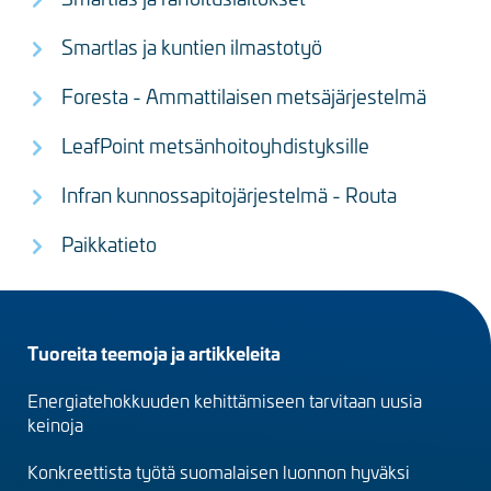
Smartlas ja kuntien ilmastotyö
Foresta - Ammattilaisen metsäjärjestelmä
LeafPoint metsänhoitoyhdistyksille
Infran kunnossapitojärjestelmä - Routa
Paikkatieto
Footer
Tuoreita teemoja ja artikkeleita
menu
Energiatehokkuuden kehittämiseen tarvitaan uusia
(fi)
keinoja
Konkreettista työtä suomalaisen luonnon hyväksi