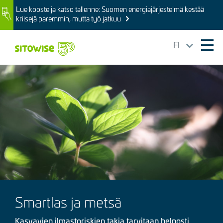
Skip
Lue kooste ja katso tallenne: Suomen energiajärjestelmä kestää
Image
to
kriisejä paremmin, mutta työ jatkuu
main
content
FI
Ope
mai
Kuva
navi
Smartlas ja metsä
Kasvavien ilmastoriskien takia tarvitaan helposti