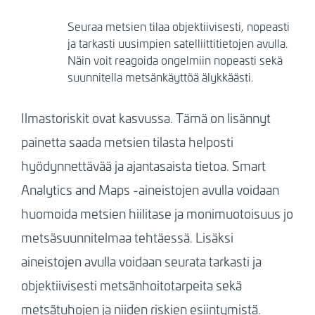
Seuraa metsien tilaa objektiivisesti, nopeasti
ja tarkasti uusimpien satelliittitietojen avulla.
Näin voit reagoida ongelmiin nopeasti sekä
suunnitella metsänkäyttöä älykkäästi.
Ilmastoriskit ovat kasvussa. Tämä on lisännyt
painetta saada metsien tilasta helposti
hyödynnettävää ja ajantasaista tietoa. Smart
Analytics and Maps -aineistojen avulla voidaan
huomoida metsien hiilitase ja monimuotoisuus jo
metsäsuunnitelmaa tehtäessä. Lisäksi
aineistojen avulla voidaan seurata tarkasti ja
objektiivisesti metsänhoitotarpeita sekä
metsätuhojen ja niiden riskien esiintymistä.