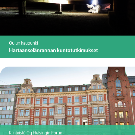
Oulun kaupunki
Hartaanselänrannan kuntotutkimukset
Kiinteistö Oy Helsingin Forum