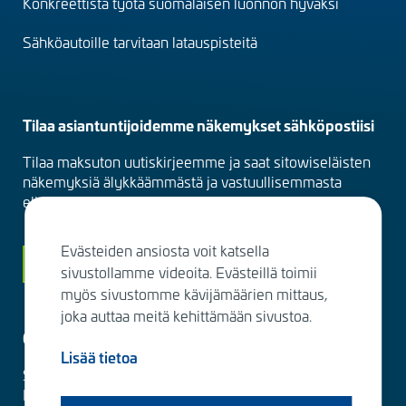
Konkreettista työtä suomalaisen luonnon hyväksi
Sähköautoille tarvitaan latauspisteitä
Tilaa asiantuntijoidemme näkemykset sähköpostiisi
Tilaa maksuton uutiskirjeemme ja saat sitowiseläisten
näkemyksiä älykkäämmästä ja vastuullisemmasta
elinympäristöstä suoraan sähköpostiisi kuukausittain.
Evästeiden ansiosta voit katsella
Siirry tilaamaan
sivustollamme videoita. Evästeillä toimii
myös sivustomme kävijämäärien mittaus,
joka auttaa meitä kehittämään sivustoa.
Ota yhteyttä
Lisää tietoa
Sitowise Group Oyj
Linnoitustie 6 D