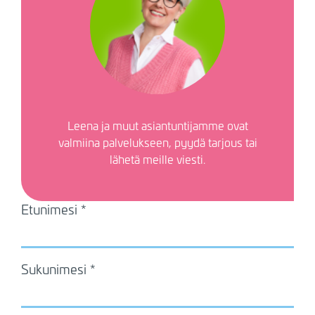
Leena
ja muut asiantuntijamme ovat
valmiina palvelukseen, pyydä tarjous tai
lähetä meille viesti.
Etunimesi
Sukunimesi