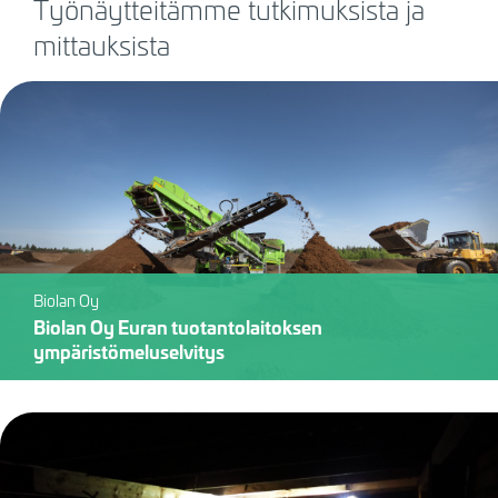
Työnäytteitämme tutkimuksista ja
mittauksista
Biolan Oy
Biolan Oy Euran tuotantolaitoksen
ympäristömeluselvitys