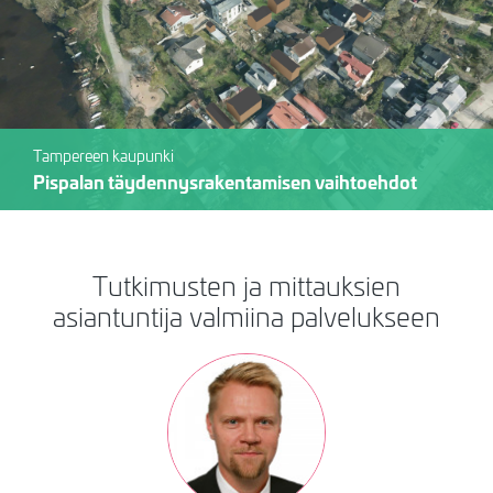
Tampereen kaupunki
Pispalan täydennysrakentamisen vaihtoehdot
Tutkimusten ja mittauksien
asiantuntija valmiina palvelukseen
Kuva