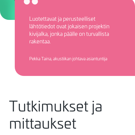
Luotettavat ja perusteelliset
lähtötiedot ovat jokaisen projektin
kivijalka, jonka päälle on turvallista
rakentaa.
Pekka Taina, akustiikan johtava asiantuntija
Tutkimukset ja
mittaukset