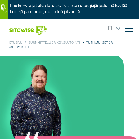
Skip
Lue kooste ja katso tallenne: Suomen energiajärjestelmä kestää
Image
to
kriisejä paremmin, mutta työ jatkuu
main
content
FI
Ope
mai
BREADCRUMB
ETUSIVU
SUUNNITTELU JA KONSULTOINTI
TUTKIMUKSET JA
navi
MITTAUKSET
Kuva