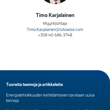
Timo
Karjalainen
Myyntijohtaja
Timo.Karjalainen@sitowise.com
+358 40 686 3748
Footer
Tuoreita teemoja ja artikkeleita
menu
Energiatehokkuuden kehittämiseen tarvitaan uusia
(fi)
keinoja