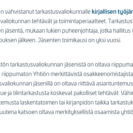
kirjallisen työj
on vahvistanut tarkastusvaliokunnalle
valiokunnan tehtävät ja toimintaperiaatteet. Tarkastu
en jäsentä, mukaan lukien puheenjohtaja, jotka hallitu
uksen jälkeen. Jäsenten toimikausi on yksi vuosi.
ön tarkastusvaliokunnan jäsenistä on oltava riippuma
a riippumaton Yhtiön merkittävistä osakkeenomistajist
svaliokunnan jäsenillä on oltava riittävä asiantuntem
ue ja tilintarkastusta koskevat pakolliset tehtävät. Vähi
emusta laskentatoimen tai kirjanpidon taikka tarkastuks
utena katsoen oltava merkityksellistä osaamista yhtiön