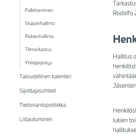
Tarkastus
Palkitseminen
Rodolfo Z
Sisäpiirihallinto
Henk
Riskienhallinta
Tilintarkastus
Hallitus 
Yhtiöjärjestys
henkilös
vähintään
Taloudellinen kalenteri
Jäsenten 
Sijoittajasuhteet
Tiedonantopolitiikka
Henkilös
Listautuminen
lukien to
hallituks