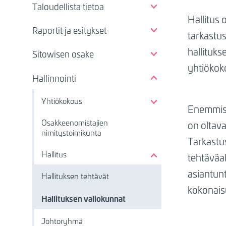
Taloudellista tietoa
Hallitus 
Raportit ja esitykset
tarkastus
hallituks
Sitowisen osake
yhtiökoko
Hallinnointi
Yhtiökokous
Enemmist
Osakkeenomistajien
on oltav
nimitystoimikunta
Tarkastu
Hallitus
tehtäväal
asiantunt
Hallituksen tehtävät
kokonaisu
Hallituksen valiokunnat
Johtoryhmä