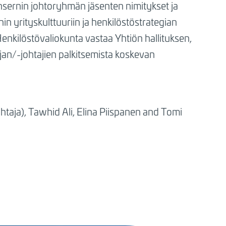
nsernin johtoryhmän jäsenten nimitykset ja
nin yrityskulttuuriin ja henkilöstöstrategian
 Henkilöstövaliokunta vastaa Yhtiön hallituksen,
jan/-johtajien palkitsemista koskevan
taja), Tawhid Ali, Elina Piispanen and Tomi