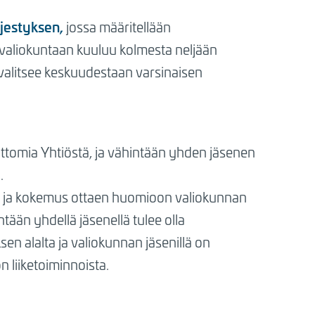
ärjestyksen
,
jossa määritellään
svaliokuntaan kuuluu kolmesta neljään
s valitsee keskuudestaan varsinaisen
ttomia Yhtiöstä, ja vähintään yhden jäsenen
a.
us ja kokemus ottaen huomioon valiokunnan
ntään yhdellä jäsenellä tulee olla
en alalta ja valiokunnan jäsenillä on
 liiketoiminnoista.