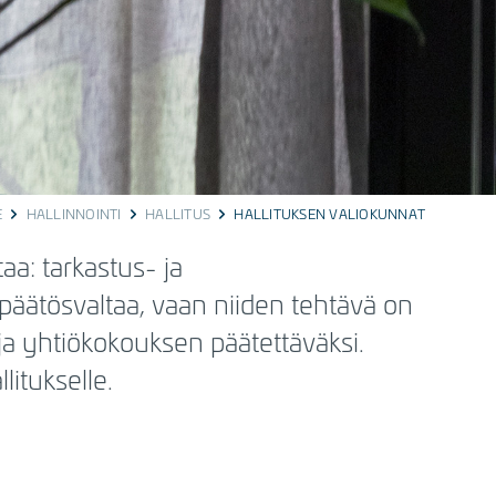
E
HALLINNOINTI
HALLITUS
HALLITUKSEN VALIOKUNNAT
aa: tarkastus- ja
ä päätösvaltaa, vaan niiden tehtävä on
 ja yhtiökokouksen päätettäväksi.
litukselle.