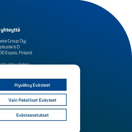
 yhteyttä
wise Group Oyj
oitustie 6 D
0 Espoo, Finland
sää yhteystietoja
sityisyydensuoja ja tietosuojaselosteet
Hyväksy Evästeet
Vain Pakolliset Evästeet
Evästeasetukset