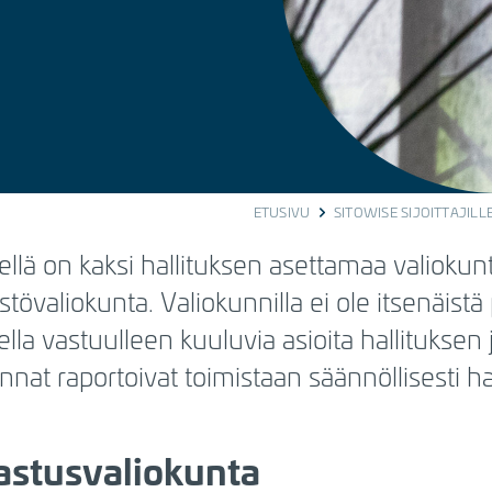
ETUSIVU
SITOWISE SIJOITTAJILL
ellä on kaksi hallituksen asettamaa valiokunt
stövaliokunta. Valiokunnilla ei ole itsenäist
ella vastuulleen kuuluvia asioita hallituksen
nnat raportoivat toimistaan säännöllisesti hal
astusvaliokunta