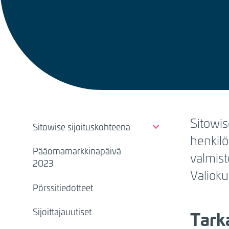
BREADCRUMB
IR
Sitowis
Sitowise sijoituskohteena
henkilö
pages
Pääomamarkkinapäivä
valmist
(FI)
2023
Valioku
Pörssitiedotteet
Sijoittajauutiset
Tark