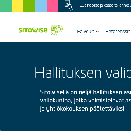
Image
Skip
Lue kooste ja katso tallenne:
to
main
content
Show
Palvelut
Referenssit
submenu
for
Hallituksen val
Sitowisellä on neljä hallituksen a
valiokuntaa, jotka valmistelevat as
ja yhtiökokouksen päätettäviksi.