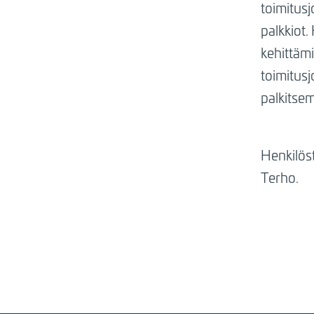
toimitus
palkkiot.
kehittämi
toimitusj
palkitsem
Henkilös
Terho.