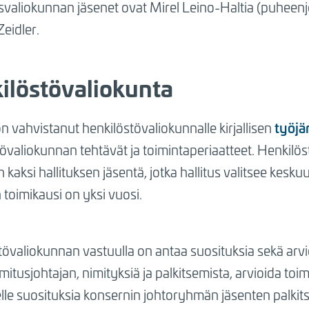
valiokunnan jäsenet ovat Mirel Leino-Haltia (puheenjo
eidler.
ilöstövaliokunta
työjä
on vahvistanut henkilöstövaliokunnalle kirjallisen
tövaliokunnan tehtävät ja toimintaperiaatteet. Henkil
 kaksi hallituksen jäsentä, jotka hallitus valitsee kes
toimikausi on yksi vuosi.
tövaliokunnan vastuulla on antaa suosituksia sekä arv
imitusjohtajan, nimityksiä ja palkitsemista, arvioida to
elle suosituksia konsernin johtoryhmän jäsenten palkits