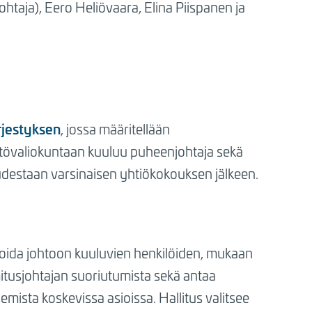
htaja), Eero Heliövaara, Elina Piispanen ja
rjestyksen
, jossa määritellään
östövaliokuntaan kuuluu puheenjohtaja sekä
kuudestaan varsinaisen yhtiökokouksen jälkeen.
ioida johtoon kuuluvien henkilöiden, mukaan
imitusjohtajan suoriutumista sekä antaa
emista koskevissa asioissa. Hallitus valitsee