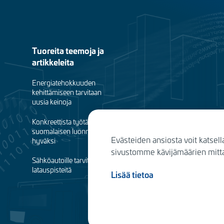
Footer
Tuoreita teemoja ja
artikkeleita
menu
Energiatehokkuuden
(fi)
kehittämiseen tarvitaan
uusia keinoja
Konkreettista työtä
suomalaisen luonnon
Evästeiden ansiosta voit katsell
hyväksi
sivustomme kävijämäärien mittau
Sähköautoille tarvitaan
latauspisteitä
Lisää tietoa