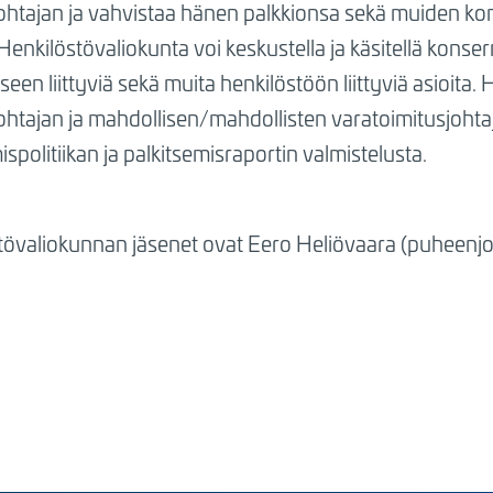
johtajan ja vahvistaa hänen palkkionsa sekä muiden ko
 Henkilöstövaliokunta voi keskustella ja käsitellä konser
seen liittyviä sekä muita henkilöstöön liittyviä asioita.
ohtajan ja mahdollisen/mahdollisten varatoimitusjohta
ispolitiikan ja palkitsemisraportin valmistelusta.
tövaliokunnan jäsenet ovat Eero Heliövaara (puheenjoh