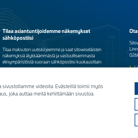
Tilaa asiantuntijoidemme näkemykset
Ota
sähköpostiisi
Sito
Linn
Tilaa maksuton uutiskirjeemme ja saat sitowiseläisten
0260
näkemyksiä älykkäämmästä ja vastuullisemmasta
elinympäristöstä suoraan sähköpostiisi kuukausittain.
Li
Yk
Siirry tilaamaan
a sivustollamme videoita. Evästeillä toimii myös
s, joka auttaa meitä kehittämään sivustoa.