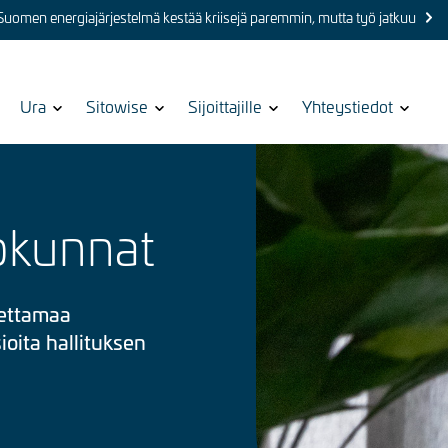
 Suomen energiajärjestelmä kestää kriisejä paremmin, mutta työ jatkuu
Show
Ura
Show
Sitowise
Show
Sijoittajille
Show
Yhteystiedot
submenu
submenu
submenu
submenu
for
for
for
for
Kuva
iokunnat
settamaa
ioita hallituksen