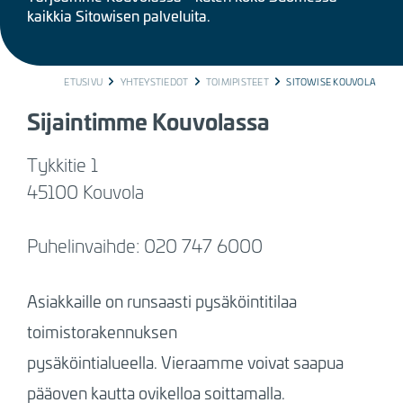
kaikkia Sitowisen palveluita.
BREADCRUMB
ETUSIVU
YHTEYSTIEDOT
TOIMIPISTEET
SITOWISE KOUVOLA
Sijaintimme Kouvolassa
Tykkitie 1
45100 Kouvola
Puhelinvaihde: 020 747 6000
Asiakkaille on runsaasti pysäköintitilaa
toimistorakennuksen
pysäköintialueella. Vieraamme voivat saapua
pääoven kautta ovikelloa soittamalla.