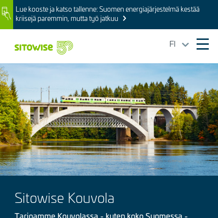
Skip
Lue kooste ja katso tallenne: Suomen energiajärjestelmä kestää
Image
to
kriisejä paremmin, mutta työ jatkuu
main
content
FI
Ope
mai
Kuva
navi
Sitowise Kouvola
Tarjoamme Kouvolassa - kuten koko Suomessa -