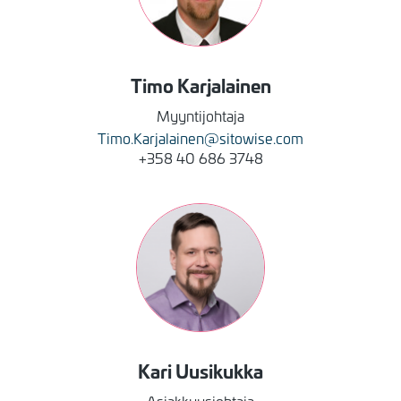
Timo
Karjalainen
Myyntijohtaja
Timo.Karjalainen@sitowise.com
+358 40 686 3748
Kuva
Kari
Uusikukka
Asiakkuusjohtaja