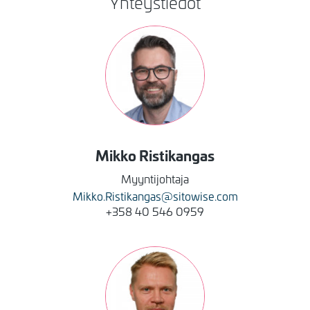
Yhteystiedot
Kuva
Mikko
Ristikangas
Myyntijohtaja
Mikko.Ristikangas@sitowise.com
+358 40 546 0959
Kuva