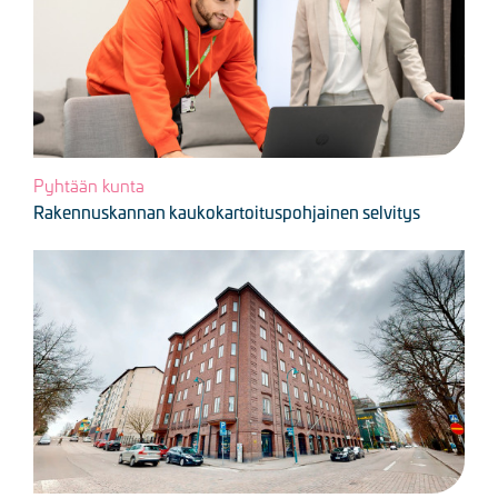
Pyhtään kunta
Rakennuskannan kaukokartoituspohjainen selvitys
Kuva