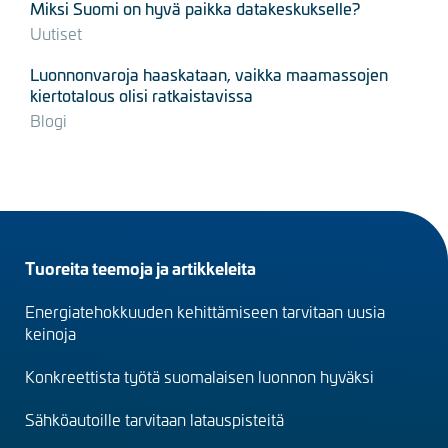
Miksi Suomi on hyvä paikka datakeskukselle?
Uutiset
Luonnonvaroja haaskataan, vaikka maamassojen
kiertotalous olisi ratkaistavissa
Blogi
Footer
Tuoreita teemoja ja artikkeleita
menu
Energiatehokkuuden kehittämiseen tarvitaan uusia
(fi)
keinoja
Konkreettista työtä suomalaisen luonnon hyväksi
Sähköautoille tarvitaan latauspisteitä