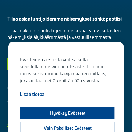
Tilaa asiantuntijoidemme näkemykset sähköpostiisi
Tilaa maksuton uutiskirjeemme ja saat sitowiseläisten
näkemyksiä älykkäämmästä ja vastuullisemmasta
elinympäristöstä suoraan sähköpostiisi kuukausittain.
Evästeiden ansiosta voit katsella
Siirry tilaamaan
sivustollamme videoita. Evästeillä toimii
myös sivustomme kävijämäärien mittaus,
joka auttaa meitä kehittämään sivustoa.
Ota yhteyttä
Lisää tietoa
Sitowise Group Oyj
Linnoitustie 6 D
02600 Espoo, Finland
Hyväksy Evästeet
Lisää yhteystietoja
Vain Pakolliset Evästeet