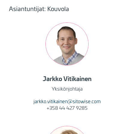
Asiantuntijat: Kouvola
Kuva
Jarkko
Vitikainen
Yksikönjohtaja
jarkko.vitikainen@sitowise.com
+358 44 427 9285
Kuva