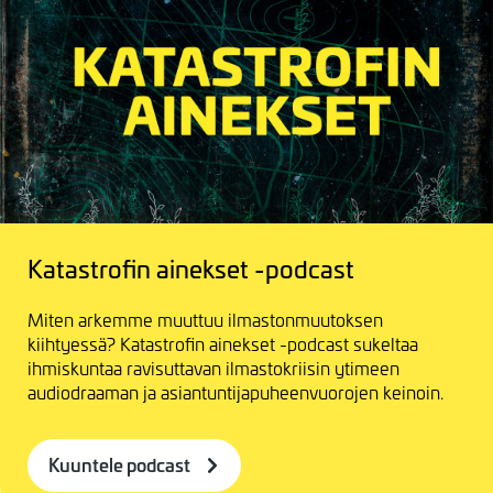
Katastrofin ainekset -podcast
Miten arkemme muuttuu ilmastonmuutoksen
kiihtyessä? Katastrofin ainekset -podcast sukeltaa
ihmiskuntaa ravisuttavan ilmastokriisin ytimeen
audiodraaman ja asiantuntijapuheenvuorojen keinoin.
Kuuntele podcast