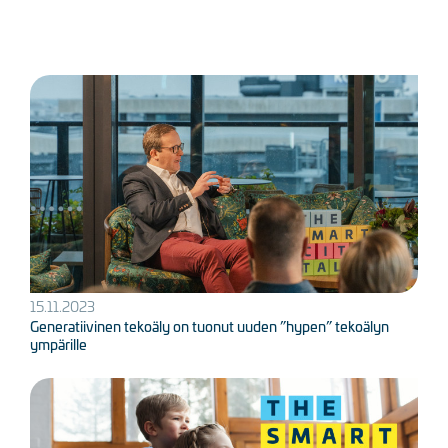
Kuva
15.11.2023
Generatiivinen tekoäly on tuonut uuden ”hypen” tekoälyn
ympärille
Kuva