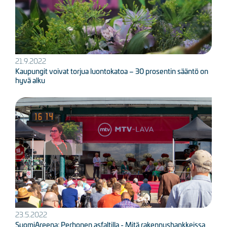
21.9.2022
Kaupungit voivat torjua luontokatoa – 30 prosentin sääntö on
hyvä alku
Kuva
23.5.2022
SuomiAreena: Perhonen asfaltilla - Mitä rakennushankkeissa