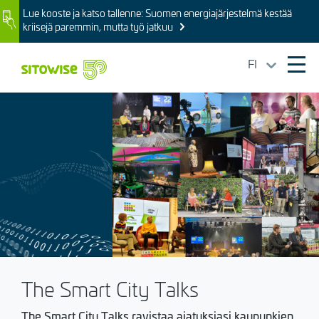
Skip
Lue kooste ja katso tallenne: Suomen energiajärjestelmä kestää
Image
to
kriisejä paremmin, mutta työ jatkuu
main
content
FI
Ope
mai
Kuva
navi
The Smart City Talks
The Smart City Talks ravistaa ajatuksiasi kaupunkien