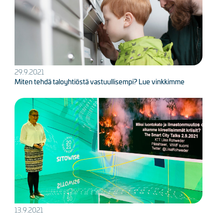
29.9.2021
Miten tehdä taloyhtiöstä vastuullisempi? Lue vinkkimme
Kuva
13.9.2021