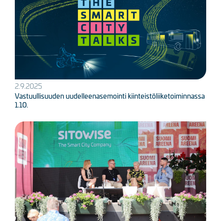
2.9.2025
Vastuullisuuden uudelleenasemointi kiinteistöliiketoiminnassa
1.10.
Kuva