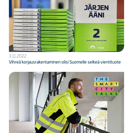
3.11.2022
Vihreä korjausrakentaminen olisi Suomelle selkeä vientituote
Kuva