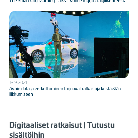
The Smart City Morning Talks - Kolme myyttiä älyliikenteestä
Kuva
13.9.2021
Avoin data ja verkottuminen tarjoavat ratkaisuja kestävään
liikkumiseen
Digitaaliset ratkaisut | Tutustu
sisältöihin