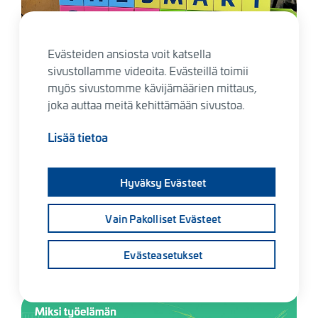
29.6.2023
Evästeiden ansiosta voit katsella
”Tavoite ei ole muuttaa vain itseämme, vaan koko alaa”
sivustollamme videoita. Evästeillä toimii
Kuva
myös sivustomme kävijämäärien mittaus,
joka auttaa meitä kehittämään sivustoa.
Lisää tietoa
Hyväksy Evästeet
Vain Pakolliset Evästeet
12.6.2023
Evästeasetukset
”Työntekijöiden ja tiimin tulee kuvastaa sitä maailmaa, mitä
rakennamme”
Kuva