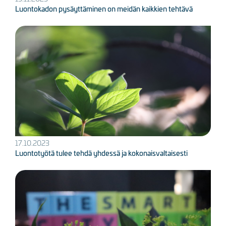
Luontokadon pysäyttäminen on meidän kaikkien tehtävä
Kuva
17.10.2023
Luontotyötä tulee tehdä yhdessä ja kokonaisvaltaisesti
Kuva