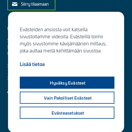
Siirry tilaamaan
Ota yhteyttä
Evästeiden ansiosta voit katsella
sivustollamme videoita. Evästeillä toimii
Sitowise Group Oyj
myös sivustomme kävijämäärien mittaus,
Linnoitustie 6 D
joka auttaa meitä kehittämään sivustoa.
02600 Espoo, Finland
Lisää tietoa
Lisää yhteystietoja
Yksityisyydensuoja ja tietosuojaselosteet
Hyväksy Evästeet
Vain Pakolliset Evästeet
Evästeasetukset