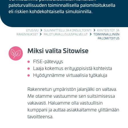
paloturvallisuuden toiminnallisella palomitoituksella
eli riskien kohdekohtaisella simuloinnilla.
BREADCRUMB
ETUSIVU
SUUNNITTELU JA KONSULTOINTI
KIINTEISTÖT JA
RAKENNUKSET
PALOTURVALLISUUSPALVELUT
TOIMINNALLINEN
PALOMITOITUS
Miksi valita Sitowise
FISE-pätevyys
Laaja kokemus erityyppisistä kohteista
Hyödynnämme virtuaalisia työkaluja
Rakennetun ympäristön jalanjälki on valtava.
Me otamme vastuumme sen suitsimisessa
vakavasti. Haluamme olla vastuullisin
kumppani ja auttaa asiakkaitamme ylittämään
tavoitteensa.