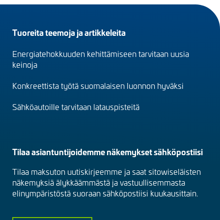
Footer
Tuoreita teemoja ja artikkeleita
menu
Energiatehokkuuden kehittämiseen tarvitaan uusia
(fi)
keinoja
Konkreettista työtä suomalaisen luonnon hyväksi
Sähköautoille tarvitaan latauspisteitä
Tilaa asiantuntijoidemme näkemykset sähköpostiisi
Tilaa maksuton uutiskirjeemme ja saat sitowiseläisten
näkemyksiä älykkäämmästä ja vastuullisemmasta
elinympäristöstä suoraan sähköpostiisi kuukausittain.