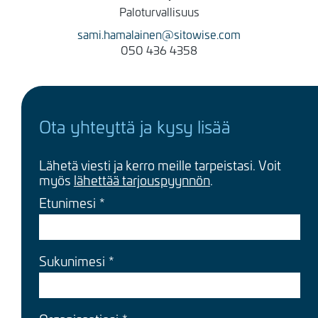
Paloturvallisuus
sami.hamalainen@sitowise.com
050 436 4358
Ota yhteyttä ja kysy lisää
Lähetä viesti ja kerro meille tarpeistasi. Voit
myös
lähettää tarjouspyynnön
.
Etunimesi
Sukunimesi