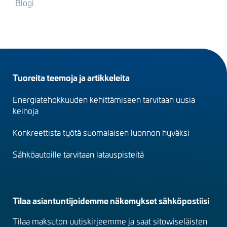
Blogi
Footer
Tuoreita teemoja ja artikkeleita
menu
Energiatehokkuuden kehittämiseen tarvitaan uusia
(fi)
keinoja
Konkreettista työtä suomalaisen luonnon hyväksi
Sähköautoille tarvitaan latauspisteitä
Tilaa asiantuntijoidemme näkemykset sähköpostiisi
Tilaa maksuton uutiskirjeemme ja saat sitowiseläisten