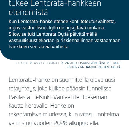
tukee Lentorata-hankkeen
etenemistä
Kun Lentorata-hanke etenee kohti toteutusvaihetta,
myös vastuullisuustyön on pysyttävä mukana.
Sitowise tuki Lentorata Oy:tä päivittämällä
vastuullisuustiekartan ja riskienhallinnan vastaamaan
hankkeen seuraavia vaiheita.
BREADCRUMB
ETUSIVU
ASIAKASTARINAT
VASTUULLISUUSTYÖN PÄIVITYS TUKEE
LENTORATA-HANKKEEN ETENEMISTÄ
Lentorata-hanke on suunnitteilla oleva uusi
ratayhteys, joka kulkee pääosin tunnelissa
Pasilasta Helsinki-Vantaan lentoaseman
kautta Keravalle. Hanke on
rakentamisvalmiudessa, kun ratasuunnitelma
valmistuu vuoden 2028 alkupuolella.