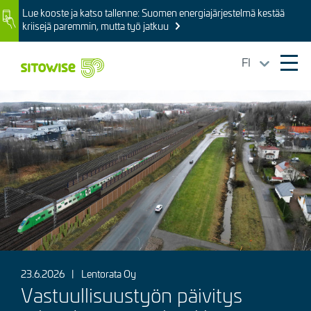
Skip
Lue kooste ja katso tallenne: Suomen energiajärjestelmä kestää
Image
to
kriisejä paremmin, mutta työ jatkuu
main
content
FI
Ope
mai
Kuva
navi
23.6.2026
|
Lentorata Oy
Vastuullisuustyön päivitys