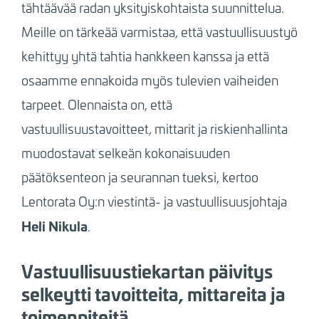
tähtäävää radan yksityiskohtaista suunnittelua.
Meille on tärkeää varmistaa, että vastuullisuustyö
kehittyy yhtä tahtia hankkeen kanssa ja että
osaamme ennakoida myös tulevien vaiheiden
tarpeet. Olennaista on, että
vastuullisuustavoitteet, mittarit ja riskienhallinta
muodostavat selkeän kokonaisuuden
päätöksenteon ja seurannan tueksi, kertoo
Lentorata Oy:n viestintä- ja vastuullisuusjohtaja
Heli Nikula
.
Vastuullisuustiekartan päivitys
selkeytti tavoitteita, mittareita ja
toimenpiteitä