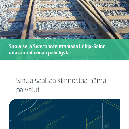
Sitowise ja Sweco toteuttamaan Lohja-Salon
ratasuunnitelman päivitystä
Sinua saattaa kiinnostaa nämä
palvelut