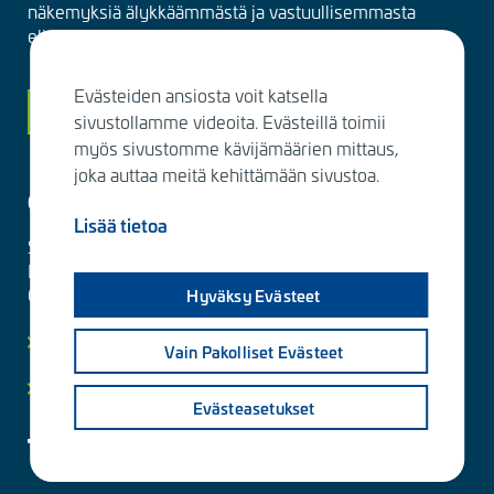
näkemyksiä älykkäämmästä ja vastuullisemmasta
elinympäristöstä suoraan sähköpostiisi kuukausittain.
Evästeiden ansiosta voit katsella
Siirry tilaamaan
sivustollamme videoita. Evästeillä toimii
myös sivustomme kävijämäärien mittaus,
joka auttaa meitä kehittämään sivustoa.
Ota yhteyttä
Lisää tietoa
Sitowise Group Oyj
Linnoitustie 6 D
02600 Espoo, Finland
Hyväksy Evästeet
Lisää yhteystietoja
Vain Pakolliset Evästeet
Yksityisyydensuoja ja tietosuojaselosteet
Evästeasetukset