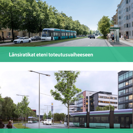
Länsiratikat eteni toteutusvaiheeseen