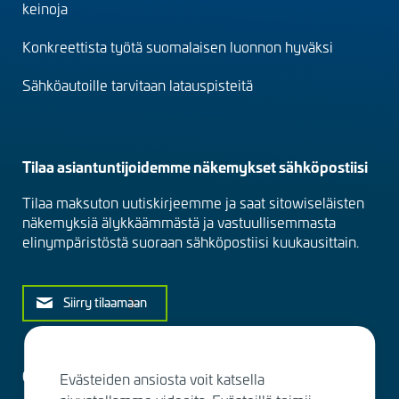
(fi)
keinoja
Konkreettista työtä suomalaisen luonnon hyväksi
Sähköautoille tarvitaan latauspisteitä
Tilaa asiantuntijoidemme näkemykset sähköpostiisi
Tilaa maksuton uutiskirjeemme ja saat sitowiseläisten
näkemyksiä älykkäämmästä ja vastuullisemmasta
elinympäristöstä suoraan sähköpostiisi kuukausittain.
Siirry tilaamaan
Ota yhteyttä
Evästeiden ansiosta voit katsella