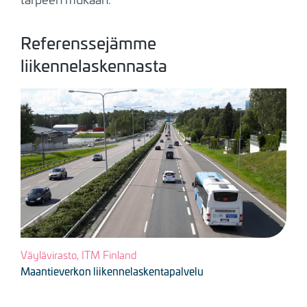
Referenssejämme
liikennelaskennasta
Kuva
Väylävirasto, ITM Finland
Maantieverkon liikennelaskentapalvelu