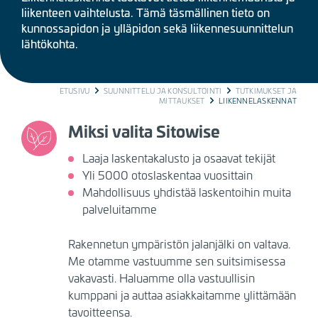
liikenteen vaihtelusta. Tämä täsmällinen tieto on
kunnossapidon ja ylläpidon sekä liikennesuunnittelun
lähtökohta.
BREADCRUMB
ETUSIVU
SUUNNITTELU JA KONSULTOINTI
TUTKIMUKSET JA
MITTAUKSET
LIIKENNELASKENNAT
Miksi valita Sitowise
Laaja laskentakalusto ja osaavat tekijät
Yli 5000 otoslaskentaa vuosittain
Mahdollisuus yhdistää laskentoihin muita
palveluitamme
Rakennetun ympäristön jalanjälki on valtava.
Me otamme vastuumme sen suitsimisessa
vakavasti. Haluamme olla vastuullisin
kumppani ja auttaa asiakkaitamme ylittämään
tavoitteensa.