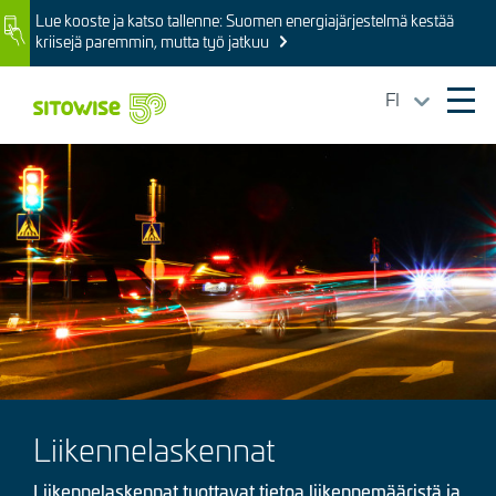
Skip
Lue kooste ja katso tallenne: Suomen energiajärjestelmä kestää
Image
to
kriisejä paremmin, mutta työ jatkuu
main
content
FI
Ope
mai
Kuva
navi
Liikennelaskennat
Liikennelaskennat tuottavat tietoa liikennemääristä ja