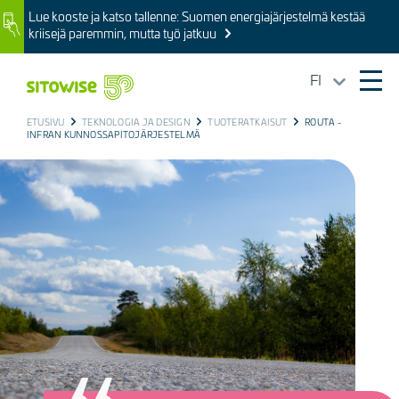
Skip
Lue kooste ja katso tallenne: Suomen energiajärjestelmä kestää
Image
to
kriisejä paremmin, mutta työ jatkuu
main
content
FI
Ope
mai
BREADCRUMB
ETUSIVU
TEKNOLOGIA JA DESIGN
TUOTERATKAISUT
ROUTA -
navi
INFRAN KUNNOSSAPITOJÄRJESTELMÄ
Kuva