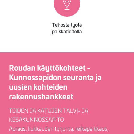
Tehosta työtä
paikkatiedolla
Roudan käyttökohteet -
Kunnossapidon seuranta ja
uusien kohteiden
rakennushankkeet
TEIDEN JA KATUJEN TALVI- JA
KESÄKUNNOSSAPITO
Auraus, liukkauden torjunta, reikäpaikkaus,