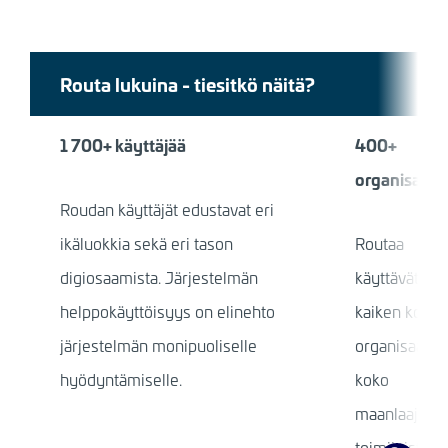
Routa lukuina - tiesitkö näitä?
1 700+ käyttäjää
400+
organisaati
Roudan käyttäjät edustavat eri
ikäluokkia sekä eri tason
Routaa
digiosaamista. Järjestelmän
käyttävät
helppokäyttöisyys on elinehto
kaiken kokoi
järjestelmän monipuoliselle
organisaatiot
hyödyntämiselle.
koko
maanlaajuisi
toimijoista