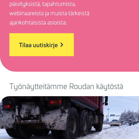
päivityksistä, tapahtumista,
webinaareista ja muista tärkeistä
ajankohtaisista asioista.
Tilaa uutiskirje
Työnäytteitämme Roudan käytöstä