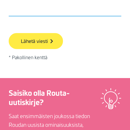
bb
* Pakollinen kenttä
Saisiko olla Routa-
Image
uutiskirje?
Saat ensimmäisten joukossa tiedon
Roudan uusista ominaisuuksista,