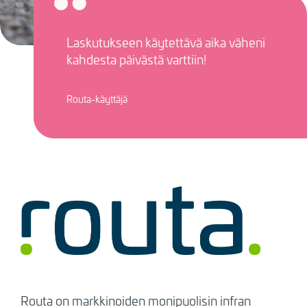
Laskutukseen käytettävä aika väheni
kahdesta päivästä varttiin!
Routa-käyttäjä
Routa on markkinoiden monipuolisin infran