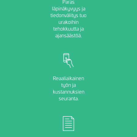
Paras
läpinäkyvyys ja
tiedonvälitys tuo
urakoihin
tehokkuutta ja
ajansäästöä.
Image
Reaaliaikainen
työn ja
kustannuksien
seuranta.
Image