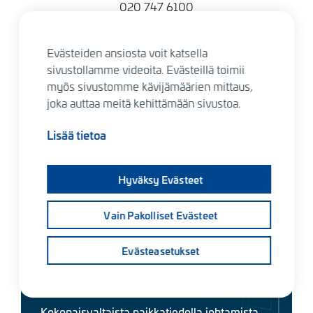
020 747 6100
Evästeiden ansiosta voit katsella
sivustollamme videoita. Evästeillä toimii
Sinua saattaa kiinnostaa nämä
myös sivustomme kävijämäärien mittaus,
palvelut
joka auttaa meitä kehittämään sivustoa.
Lisää tietoa
Hyväksy Evästeet
Vain Pakolliset Evästeet
Evästeasetukset
Louhi - Paikkatiedolla
johtamista
Kokonaisvaltaista paikkatiedolla johtamista