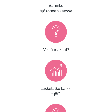
Vahinko
työkoneen kanssa
Image
Mistä maksat?
Image
Laskutatko kaikki
työt?
Image