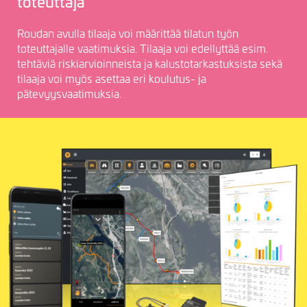
toteuttaja
Roudan avulla tilaaja voi määrittää tilatun työn
toteuttajalle vaatimuksia. Tilaaja voi edellyttää esim.
tehtäviä riskiarvioinneista ja kalustotarkastuksista sekä
tilaaja voi myös asettaa eri koulutus- ja
pätevyysvaatimuksia.