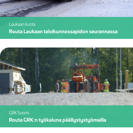
Laukaan kunta
Routa Laukaan talvikunnossapidon seurannassa
GRK Suomi
Routa GRK:n työkaluna päällystystyömailla