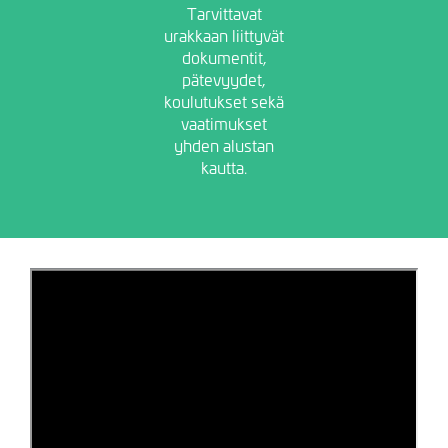
Tarvittavat
urakkaan liittyvät
dokumentit,
pätevyydet,
koulutukset sekä
vaatimukset
yhden alustan
kautta.
Sallithan markkinointievästeet
nähdäksesi sisällön.