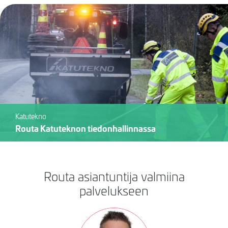
Katutekno
Routa Katuteknon tiedonhallinnassa
Routa asiantuntija valmiina
palvelukseen
Kuva