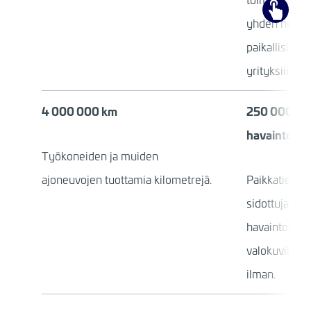
yhden heng
paikallisiin
yrityksiin.
4 000 000 km
250 000+
havaintoa
Työkoneiden ja muiden
ajoneuvojen tuottamia kilometrejä.
Paikkatietoo
sidottuja
havaintoja
valokuvilla ta
ilman.