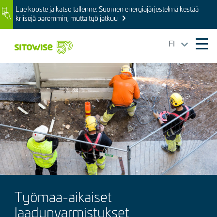
Skip
Lue kooste ja katso tallenne: Suomen energiajärjestelmä kestää
Image
to
kriisejä paremmin, mutta työ jatkuu
main
content
FI
Ope
mai
Kuva
navi
Työmaa-aikaiset
laadunvarmistukset