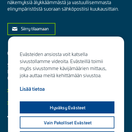
näkemyksiä älykkäämmästä ja vastuullisemmasta
elinympäristöstä suoraan sähköpostiisi kuukausittain.
Siirry tilaamaan
Ota yhteyttä
Evästeiden ansiosta voit katsella
sivustollamme videoita. Evästeillä toimii
Sitowise Group Oyj
myös sivustomme kävijämäärien mittaus,
Linnoitustie 6 D
joka auttaa meitä kehittämään sivustoa.
02600 Espoo, Finland
Lisää tietoa
Lisää yhteystietoja
Yksityisyydensuoja ja tietosuojaselosteet
Hyväksy Evästeet
Vain Pakolliset Evästeet