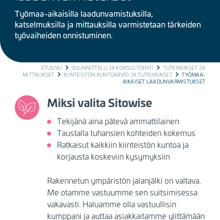
Työmaa-aikaisilla laadunvamistuksilla,
katselmuksilla ja mittauksilla varmistetaan tärkeiden
työvaiheiden onnistuminen.
BREADCRUMB
ETUSIVU
SUUNNITTELU JA KONSULTOINTI
TUTKIMUKSET JA
MITTAUKSET
KIINTEISTÖN KUNTOARVIO JA TUTKIMUKSET
TYÖMAA-
AIKAISET LAADUNVARMISTUKSET
Miksi valita Sitowise
Tekijänä aina pätevä ammattilainen
Taustalla tuhansien kohteiden kokemus
Ratkaisut kaikkiin kiinteistön kuntoa ja
korjausta koskeviin kysymyksiin
Rakennetun ympäristön jalanjälki on valtava.
Me otamme vastuumme sen suitsimisessa
vakavasti. Haluamme olla vastuullisin
kumppani ja auttaa asiakkaitamme ylittämään