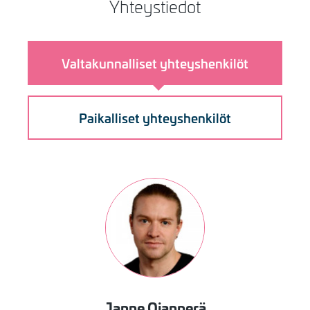
Yhteystiedot
Valtakunnalliset yhteyshenkilöt
Paikalliset yhteyshenkilöt
Kuva
Janne
Ojanperä