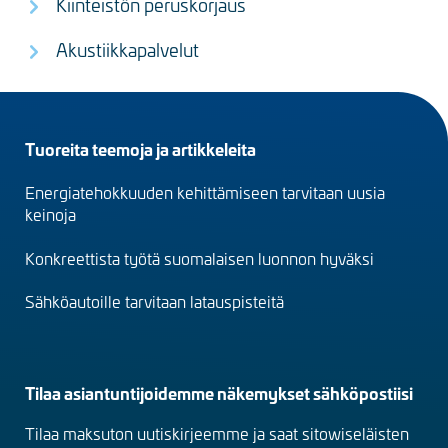
Kiinteistön peruskorjaus
Akustiikkapalvelut
Footer
Tuoreita teemoja ja artikkeleita
menu
Energiatehokkuuden kehittämiseen tarvitaan uusia
(fi)
keinoja
Konkreettista työtä suomalaisen luonnon hyväksi
Sähköautoille tarvitaan latauspisteitä
Tilaa asiantuntijoidemme näkemykset sähköpostiisi
Tilaa maksuton uutiskirjeemme ja saat sitowiseläisten