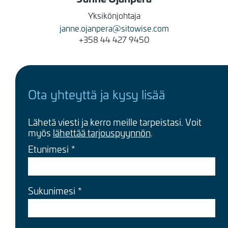
Yksikönjohtaja
janne.ojanpera@sitowise.com
+358 44 427 9450
Ota yhteyttä ja kysy lisää
Lähetä viesti ja kerro meille tarpeistasi. Voit
myös
lähettää tarjouspyynnön
.
Etunimesi
Sukunimesi