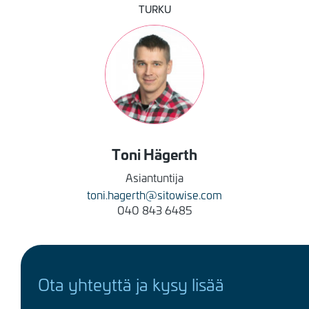
TURKU
Kuva
Toni
Hägerth
Asiantuntija
toni.hagerth@sitowise.com
040 843 6485
Ota yhteyttä ja kysy lisää