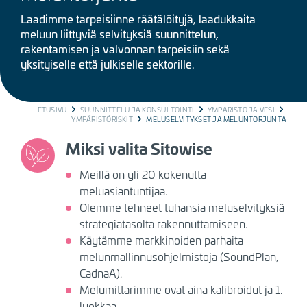
Laadimme tarpeisiinne räätälöityjä, laadukkaita
meluun liittyviä selvityksiä suunnittelun,
rakentamisen ja valvonnan tarpeisiin sekä
yksityiselle että julkiselle sektorille.
BREADCRUMB
ETUSIVU
SUUNNITTELU JA KONSULTOINTI
YMPÄRISTÖ JA VESI
YMPÄRISTÖRISKIT
MELUSELVITYKSET JA MELUNTORJUNTA
Miksi valita Sitowise
Meillä on yli 20 kokenutta
meluasiantuntijaa.
Olemme tehneet tuhansia meluselvityksiä
strategiatasolta rakennuttamiseen.
Käytämme markkinoiden parhaita
melunmallinnusohjelmistoja (SoundPlan,
CadnaA).
Melumittarimme ovat aina kalibroidut ja 1.
luokkaa.