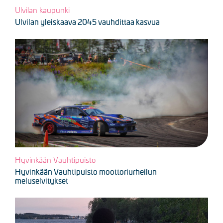
Ulvilan kaupunki
Ulvilan yleiskaava 2045 vauhdittaa kasvua
Kuva
Hyvinkään Vauhtipuisto
Hyvinkään Vauhtipuisto moottoriurheilun
meluselvitykset
Kuva