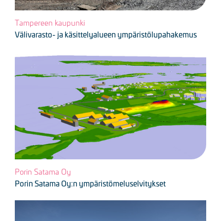
Tampereen kaupunki
Välivarasto- ja käsittelyalueen ympäristölupahakemus
Kuva
Porin Satama Oy
Porin Satama Oy:n ympäristömeluselvitykset
Kuva