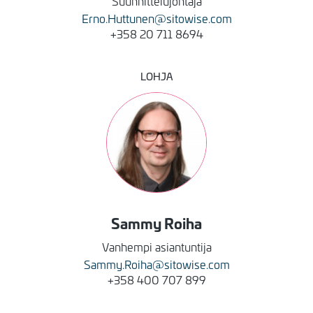
Suunnittelujohtaja
Erno.Huttunen@sitowise.com
+358 20 711 8694
LOHJA
Kuva
Sammy
Roiha
Vanhempi asiantuntija
Sammy.Roiha@sitowise.com
+358 400 707 899