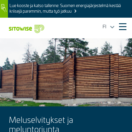
Skip
Lue kooste ja katso tallenne: Suomen energiajärjestelmä kestää
Image
to
kriisejä paremmin, mutta työ jatkuu
main
content
FI
Ope
mai
Kuva
navi
Meluselvitykset ja
meluntorjunta