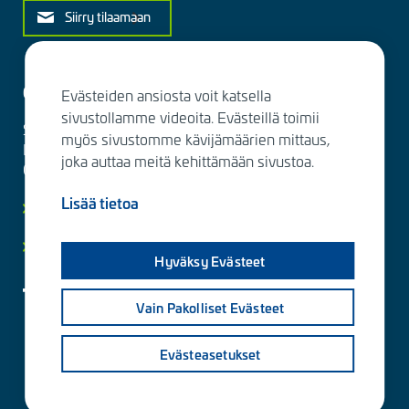
Siirry tilaamaan
Ota yhteyttä
Evästeiden ansiosta voit katsella
sivustollamme videoita. Evästeillä toimii
Sitowise Group Oyj
myös sivustomme kävijämäärien mittaus,
Linnoitustie 6 D
joka auttaa meitä kehittämään sivustoa.
02600 Espoo, Finland
Lisää tietoa
Lisää yhteystietoja
Yksityisyydensuoja ja tietosuojaselosteet
Hyväksy Evästeet
Vain Pakolliset Evästeet
Evästeasetukset