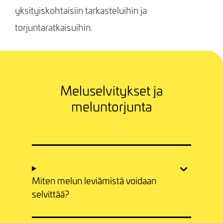
yksityiskohtaisiin tarkasteluihin ja
torjuntaratkaisuihin.
Meluselvitykset ja
meluntorjunta
Miten melun leviämistä voidaan
selvittää?