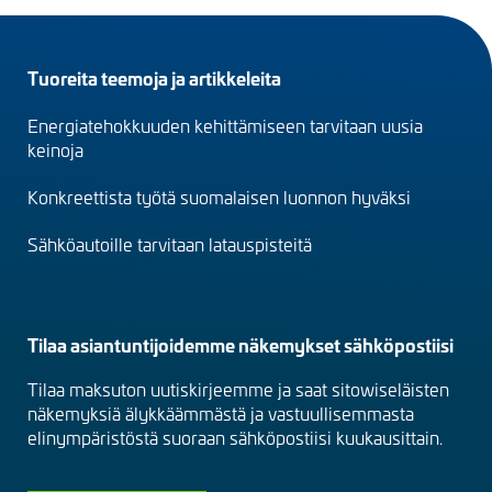
Footer
Tuoreita teemoja ja artikkeleita
menu
Energiatehokkuuden kehittämiseen tarvitaan uusia
(fi)
keinoja
Konkreettista työtä suomalaisen luonnon hyväksi
Sähköautoille tarvitaan latauspisteitä
Tilaa asiantuntijoidemme näkemykset sähköpostiisi
Tilaa maksuton uutiskirjeemme ja saat sitowiseläisten
näkemyksiä älykkäämmästä ja vastuullisemmasta
elinympäristöstä suoraan sähköpostiisi kuukausittain.