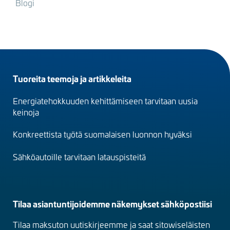
Blogi
Footer
Tuoreita teemoja ja artikkeleita
menu
Energiatehokkuuden kehittämiseen tarvitaan uusia
(fi)
keinoja
Konkreettista työtä suomalaisen luonnon hyväksi
Sähköautoille tarvitaan latauspisteitä
Tilaa asiantuntijoidemme näkemykset sähköpostiisi
Tilaa maksuton uutiskirjeemme ja saat sitowiseläisten