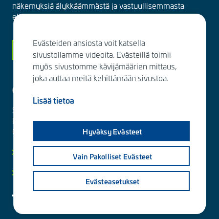
näkemyksiä älykkäämmästä ja vastuullisemmasta
elinympäristöstä suoraan sähköpostiisi kuukausittain.
Evästeiden ansiosta voit katsella
Siirry tilaamaan
sivustollamme videoita. Evästeillä toimii
myös sivustomme kävijämäärien mittaus,
joka auttaa meitä kehittämään sivustoa.
Ota yhteyttä
Lisää tietoa
Sitowise Group Oyj
Linnoitustie 6 D
02600 Espoo, Finland
Hyväksy Evästeet
Lisää yhteystietoja
Vain Pakolliset Evästeet
Yksityisyydensuoja ja tietosuojaselosteet
Evästeasetukset