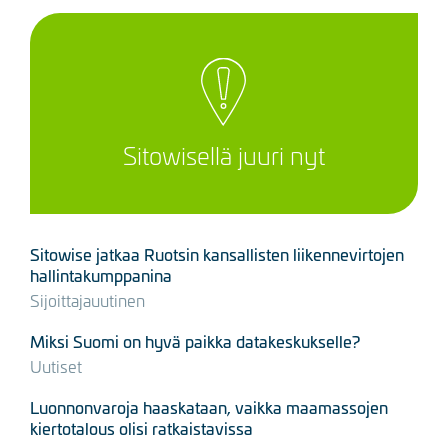
Sitowisellä juuri nyt
Sitowise jatkaa Ruotsin kansallisten liikennevirtojen
hallintakumppanina
Sijoittajauutinen
Miksi Suomi on hyvä paikka datakeskukselle?
Uutiset
Luonnonvaroja haaskataan, vaikka maamassojen
kiertotalous olisi ratkaistavissa