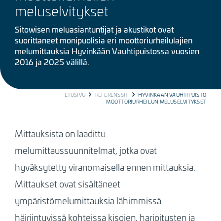
meluselvitykset
Sitowisen meluasiantuntijat ja akustikot ovat
suorittaneet monipuolisia eri moottoriurheilulajien
melumittauksia Hyvinkään Vauhtipuistossa vuosien
2016 ja 2025 välillä.
BREADCRUMB
ETUSIVU
REFERENSSIT
HYVINKÄÄN VAUHTIPUISTO
MOOTTORIURHEILUN MELUSELVITYKSET
Mittauksista on laadittu
melumittaussuunnitelmat, jotka ovat
hyväksytetty viranomaisella ennen mittauksia.
Mittaukset ovat sisältäneet
ympäristömelumittauksia lähimmissä
häiriintyvissä kohteissa kisojen, harjoitusten ja