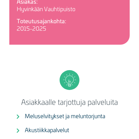
Asiakas:
Hyvinkään Vauhtipuisto
Toteutusajankohta:
2015-2025
Asiakkaalle tarjottuja palveluita
Meluselvitykset ja meluntorjunta
Akustiikkapalvelut