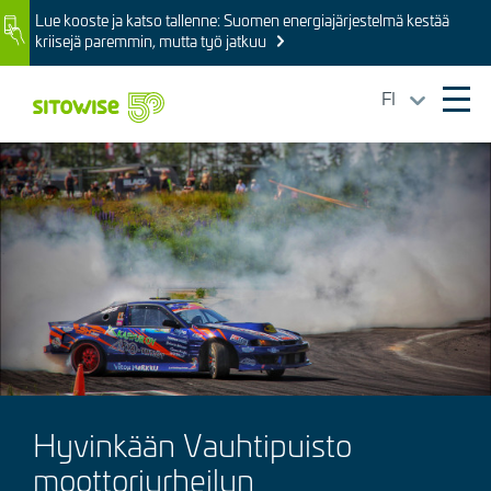
Skip
Lue kooste ja katso tallenne: Suomen energiajärjestelmä kestää
Image
to
kriisejä paremmin, mutta työ jatkuu
main
content
FI
Ope
mai
Kuva
navi
Hyvinkään Vauhtipuisto
moottoriurheilun