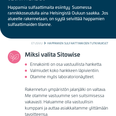
Happamia sulfaattimaita esiintyy Suomessa
rannikkoseudulla aina Helsingistä Ouluun saakka. Jos
alueelle rakennetaan, on syytä selvittää happamien
sulfaattimaiden tilanne.
BREADCRUMB
ETUSIVU
HAPPAMIEN SULFAATTIMAIDEN TUTKIMUKSET
Miksi valita Sitowise
Ennakointi on osa vastuullista hanketta.
Valmiudet koko hankkeen läpivientiin.
Otamme myös laboratorionäytteet.
Rakennetun ympäristön jalanjälki on valtava.
Me otamme vastuumme sen suitsimisessa
vakavasti. Haluamme olla vastuullisin
kumppani ja auttaa asiakkaitamme ylittämään
tavoitteensa.