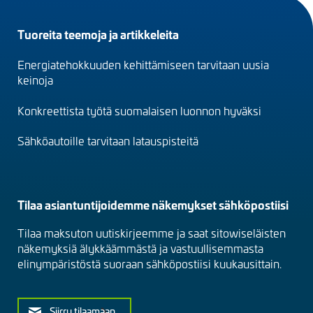
Footer
Tuoreita teemoja ja artikkeleita
menu
Energiatehokkuuden kehittämiseen tarvitaan uusia
(fi)
keinoja
Konkreettista työtä suomalaisen luonnon hyväksi
Sähköautoille tarvitaan latauspisteitä
Tilaa asiantuntijoidemme näkemykset sähköpostiisi
Tilaa maksuton uutiskirjeemme ja saat sitowiseläisten
näkemyksiä älykkäämmästä ja vastuullisemmasta
elinympäristöstä suoraan sähköpostiisi kuukausittain.
Siirry tilaamaan