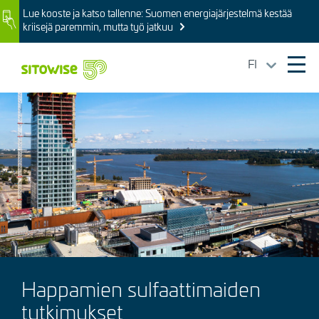
Skip
Lue kooste ja katso tallenne: Suomen energiajärjestelmä kestää
Image
to
kriisejä paremmin, mutta työ jatkuu
main
content
FI
Ope
mai
Kuva
navi
Happamien sulfaattimaiden
tutkimukset