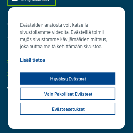
Ota yhteyttä
Evästeiden ansiosta voit katsella
sivustollamme videoita. Evästeillä toimii
Sitowise Group Oyj
myös sivustomme kävijämäärien mittaus,
Linnoitustie 6 D
joka auttaa meitä kehittämään sivustoa.
02600 Espoo, Finland
Lisää tietoa
Lisää yhteystietoja
Yksityisyydensuoja ja tietosuojaselosteet
Hyväksy Evästeet
Vain Pakolliset Evästeet
Evästeasetukset