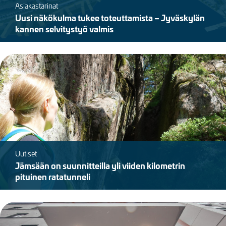
Asiakastarinat
Uusi näkökulma tukee toteuttamista – Jyväskylän
kannen selvitystyö valmis
Kuva
Uutiset
Jämsään on suunnitteilla yli viiden kilometrin
pituinen ratatunneli
Kuva