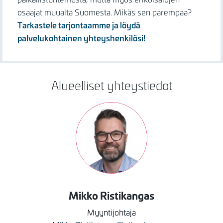
osaajat muualta Suomesta. Mikäs sen parempaa?
Tarkastele tarjontaamme ja löydä
palvelukohtainen yhteyshenkilösi!
Alueelliset yhteystiedot
Kuva
Mikko
Ristikangas
Myyntijohtaja