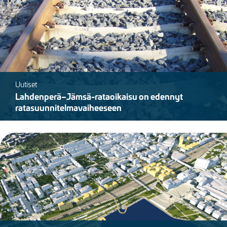
Uutiset
Lahdenperä–Jämsä-rataoikaisu on edennyt
ratasuunnitelmavaiheeseen
Kuva