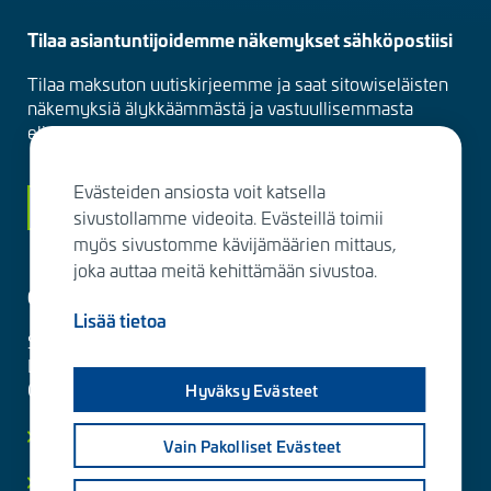
Tilaa asiantuntijoidemme näkemykset sähköpostiisi
Tilaa maksuton uutiskirjeemme ja saat sitowiseläisten
näkemyksiä älykkäämmästä ja vastuullisemmasta
elinympäristöstä suoraan sähköpostiisi kuukausittain.
Evästeiden ansiosta voit katsella
Siirry tilaamaan
sivustollamme videoita. Evästeillä toimii
myös sivustomme kävijämäärien mittaus,
joka auttaa meitä kehittämään sivustoa.
Ota yhteyttä
Lisää tietoa
Sitowise Group Oyj
Linnoitustie 6 D
02600 Espoo, Finland
Hyväksy Evästeet
Lisää yhteystietoja
Vain Pakolliset Evästeet
Yksityisyydensuoja ja tietosuojaselosteet