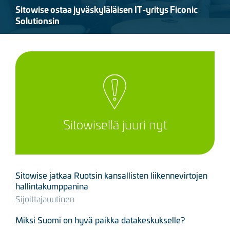
Sitowise ostaa jyväskyläläisen IT-yritys Ficonic
Solutionsin
Sitowisellä juuri nyt
Sitowise jatkaa Ruotsin kansallisten liikennevirtojen
hallintakumppanina
Sijoittajauutinen
Miksi Suomi on hyvä paikka datakeskukselle?