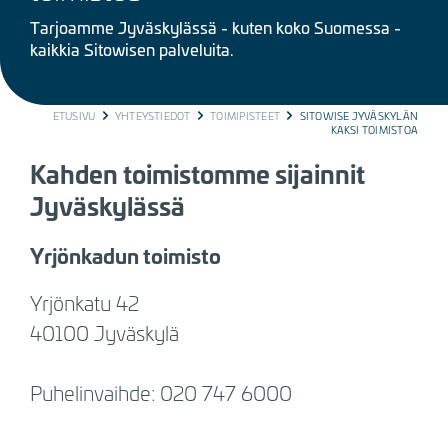
Tarjoamme Jyväskylässä - kuten koko Suomessa -
kaikkia Sitowisen palveluita.
BREADCRUMB
ETUSIVU
YHTEYSTIEDOT
TOIMIPISTEET
SITOWISE JYVÄSKYLÄN
KAKSI TOIMISTOA
Kahden toimistomme sijainnit
Jyväskylässä
Yrjönkadun toimisto
Yrjönkatu 42
40100 Jyväskylä
Puhelinvaihde: 020 747 6000