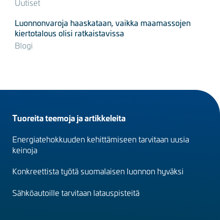
Uutiset
Luonnonvaroja haaskataan, vaikka maamassojen
kiertotalous olisi ratkaistavissa
Blogi
Footer
Tuoreita teemoja ja artikkeleita
menu
Energiatehokkuuden kehittämiseen tarvitaan uusia
(fi)
keinoja
Konkreettista työtä suomalaisen luonnon hyväksi
Sähköautoille tarvitaan latauspisteitä