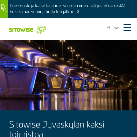
Skip
Lue kooste ja katso tallenne: Suomen energiajärjestelmä kestää
Image
to
kriisejä paremmin, mutta työ jatkuu
main
content
FI
Ope
mai
Kuva
navi
Sitowise Jyväskylän kaksi
toimistoa