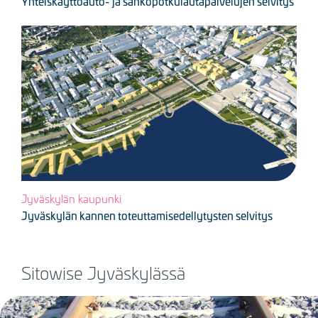
Yhteiskäyttöauto- ja sähköpotkulautapalvelujen selvitys
Kuva
Jyväskylän kaupunki
Jyväskylän kannen toteuttamisedellytysten selvitys
Sitowise Jyväskylässä
Kuva