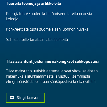
Footer
Tuoreita teemoja ja artikkeleita
menu
Energiatehokkuuden kehittämiseen tarvitaan uusia
(fi)
keinoja
Konkreettista työtä suomalaisen luonnon hyväksi
Sähköautoille tarvitaan latauspisteitä
Tilaa asiantuntijoidemme näkemykset sähköpostiisi
Tilaa maksuton uutiskirjeemme ja saat sitowiseläisten
näkemyksiä älykkäämmästä ja vastuullisemmasta
elinympäristöstä suoraan sähköpostiisi kuukausittain.
Siirry tilaamaan