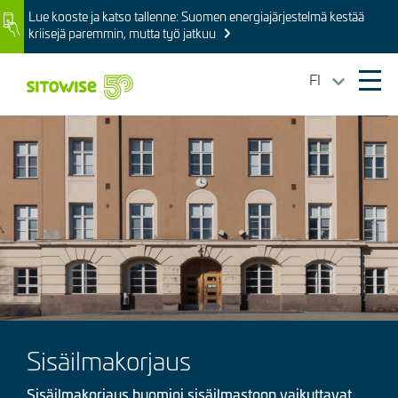
Skip
Lue kooste ja katso tallenne: Suomen energiajärjestelmä kestää
Image
to
kriisejä paremmin, mutta työ jatkuu
main
content
FI
Ope
mai
Kuva
navi
Sisäilmakorjaus
Sisäilmakorjaus huomioi sisäilmastoon vaikuttavat