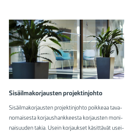
Sisäilmakorjausten projektinjohto
Si­säil­ma­kor­jaus­ten pro­jek­tin­joh­to poik­keaa ta­va­
no­mai­ses­ta kor­jaus­hank­kees­ta kor­jaus­ten mo­ni­
nai­suu­den ta­kia. Usein kor­jauk­set kä­sit­tä­vät usei­