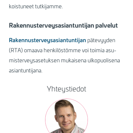
kois­tu­neet tut­ki­jam­me.
Rakennusterveysasiantuntijan palvelut
Ra­ken­nus­ter­vey­sa­sian­tun­ti­jan
pä­te­vyy­den
(RTA) omaa­va hen­ki­lös­töm­me voi toi­mia asu­
mis­ter­vey­sa­se­tuk­sen mu­kai­se­na ul­ko­puo­li­se­na
asian­tun­ti­ja­na.
Yhteystiedot
Kuva