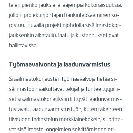
ta eri pien­kor­jauk­sia ja laa­jem­pia ko­ko­nai­suuk­sia,
jol­loin pro­jek­tin­joh­ta­jan han­kin­tao­saa­mi­nen ko­
ros­tuu. Hy­väl­lä pro­jek­tin­joh­dol­la si­säil­mas­to­kor­
jauk­sen­kin ai­ka­tau­lu, laa­tu ja kus­tan­nuk­set ovat
hal­lit­ta­vis­sa.
Työmaavalvonta ja laadunvarmistus
Si­säil­mas­to­kor­jaus­ten työ­maa­val­vo­ja tietää si­
säil­mas­toon vai­kut­ta­vat te­ki­jät ja tun­tee tyy­pil­li­
set si­säil­mas­to­kor­jauk­siin liit­ty­vät laa­dun­var­mis­
tus­ta­vat. Laa­dun­var­mis­tus­työn, ku­ten ra­ken­teen
tii­vey­den tar­kas­te­lun merk­kiai­ne­ko­kein, suo­rit­ta­
vat si­säil­mas­to-on­gel­mien sel­vit­tä­mi­seen eri­