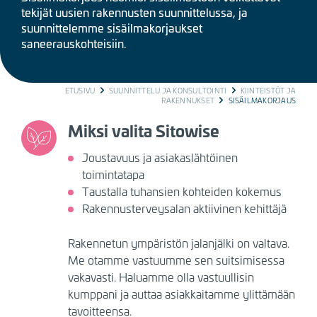
tekijät uusien rakennusten suunnittelussa, ja
suunnittelemme sisäilmakorjaukset
saneerauskohteisiin.
BREADCRUMB
ETUSIVU
SUUNNITTELU JA KONSULTOINTI
KIINTEISTÖT JA
RAKENNUKSET
SISÄILMAKORJAUS
Miksi valita Sitowise
Joustavuus ja asiakaslähtöinen
toimintatapa
Taustalla tuhansien kohteiden kokemus
Rakennusterveysalan aktiivinen kehittäjä
Rakennetun ympäristön jalanjälki on valtava.
Me otamme vastuumme sen suitsimisessa
vakavasti. Haluamme olla vastuullisin
kumppani ja auttaa asiakkaitamme ylittämään
tavoitteensa.