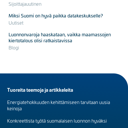
Sijoittajauutinen
Miksi Suomi on hyvä paikka datakeskukselle?
Uutiset
Luonnonvaroja haaskataan, vaikka maamassojen
kiertotalous olisi ratkaistavissa
Blogi
Footer
Tuoreita teemoja ja artikkeleita
menu
Energiatehokkuuden kehittämiseen tarvitaan uusia
(fi)
keinoja
Konkreettista työtä suomalaisen luonnon hyväksi