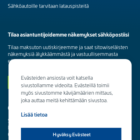
Sähköautoille tarvitaan latauspisteitä
Tilaa asiantuntijoidemme näkemykset sähköpostiisi
Tilaa maksuton uutiskirjeemme ja saat sitowiseläisten
näkemyksiä älykkäämmästä ja vastuullisemmasta
elinympäristöstä suoraan sähköpostiisi kuukausittain.
Evästeiden ansiosta voit katsella
Siirry tilaamaan
sivustollamme videoita. Evästeillä toimii
myös sivustomme kävijämäärien mittaus,
joka auttaa meitä kehittämään sivustoa.
Ota yhteyttä
Lisää tietoa
Sitowise Group Oyj
Linnoitustie 6 D
02600 Espoo, Finland
Hyväksy Evästeet