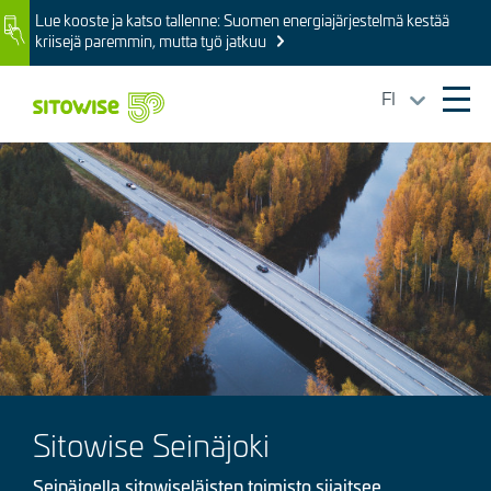
Skip
Lue kooste ja katso tallenne: Suomen energiajärjestelmä kestää
Image
to
kriisejä paremmin, mutta työ jatkuu
main
content
FI
Ope
mai
Kuva
navi
Sitowise Seinäjoki
Seinäjoella sitowiseläisten toimisto sijaitsee