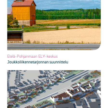
Kuva
Etelä-Pohjanmaan ELY-keskus
Joukkoliikennetarjonnan suunnittelu
Kuva