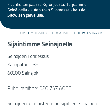
kivenheiton päässä Kyrönjoesta. Tarjoamme
Seinäjoella - kuten koko Suomessa - kaikkia
Sitowisen palveluita.
BREADCRUMB
ETUSIVU
YHTEYSTIEDOT
TOIMIPISTEET
SITOWISE SEINÄJOKI
Sijaintimme Seinäjoella
Seinäjoen Torikeskus
Kauppatori 1-3F
60100 Seinäjoki
Puhelinvaihde: 020 747 6000
Seinäjoen toimipisteemme sijaitsee Seinäjoen