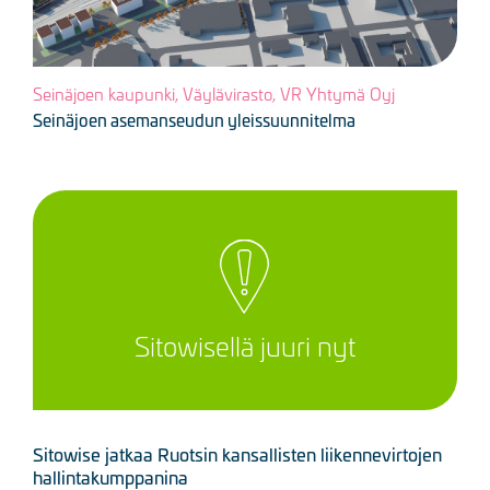
Seinäjoen kaupunki, Väylävirasto, VR Yhtymä Oyj
Seinäjoen asemanseudun yleissuunnitelma
Sitowisellä juuri nyt
Sitowise jatkaa Ruotsin kansallisten liikennevirtojen
hallintakumppanina