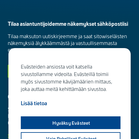
Tilaa asiantuntijoidemme näkemykset sähköpostiisi
Tilaa maksuton uutiskirjeemme ja saat sitowiseläisten
näkemyksiä älykkäämmästä ja vastuullisemmasta
elinympäristöstä suoraan sähköpostiisi kuukausittain.
Evästeiden ansiosta voit katsella
Siirry tilaamaan
sivustollamme videoita. Evästeillä toimii
myös sivustomme kävijämäärien mittaus,
joka auttaa meitä kehittämään sivustoa.
Ota yhteyttä
Lisää tietoa
Sitowise Group Oyj
Linnoitustie 6 D
02600 Espoo, Finland
Hyväksy Evästeet
Lisää yhteystietoja
Vain Pakolliset Evästeet