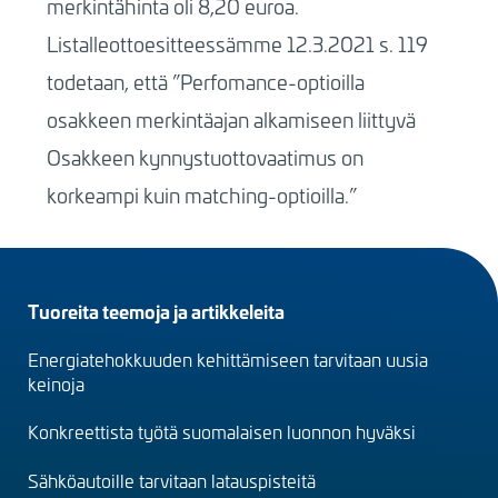
merkintähinta oli 8,20 euroa.
Listalleottoesitteessämme 12.3.2021 s. 119
todetaan, että ”Perfomance-optioilla
osakkeen merkintäajan alkamiseen liittyvä
Osakkeen kynnystuottovaatimus on
korkeampi kuin matching-optioilla.”
Footer
Tuoreita teemoja ja artikkeleita
menu
Energiatehokkuuden kehittämiseen tarvitaan uusia
(fi)
keinoja
Konkreettista työtä suomalaisen luonnon hyväksi
Sähköautoille tarvitaan latauspisteitä