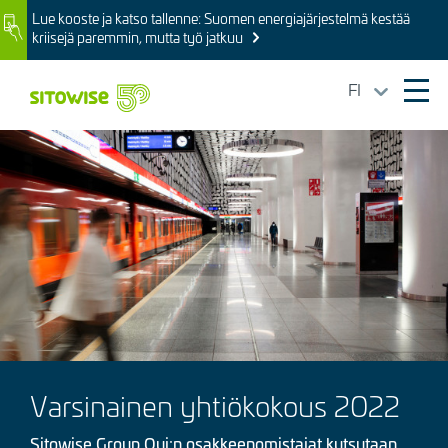
Skip
Lue kooste ja katso tallenne: Suomen energiajärjestelmä kestää
Image
to
kriisejä paremmin, mutta työ jatkuu
main
content
FI
Ope
mai
Kuva
navi
Varsinainen yhtiökokous 2022
Sitowise Group Oyj:n osakkeenomistajat kutsutaan