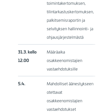
toimintakertomuksen,
tilintarkastuskertomuksen,
palkitsemisraportin ja
selvityksen hallinnointi- ja
ohjausjärjestelmästä
31.3.
kello
Määräaika
12.00
osakkeenomistajien
vastaehdotuksille
5.4.
Mahdolliset äänestykseen
otettavat
osakkeenomistajien
vastaehdotukset