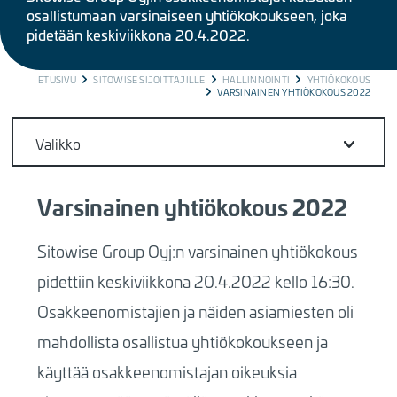
osallistumaan varsinaiseen yhtiökokoukseen, joka
pidetään keskiviikkona 20.4.2022.
BREADCRUMB
ETUSIVU
SITOWISE SIJOITTAJILLE
HALLINNOINTI
YHTIÖKOKOUS
VARSINAINEN YHTIÖKOKOUS 2022
Valikko
Varsinainen yhtiökokous 2022
Sitowise Group Oyj:n varsinainen yhtiökokous
pidettiin keskiviikkona 20.4.2022 kello 16:30.
Osakkeenomistajien ja näiden asiamiesten oli
mahdollista osallistua yhtiökokoukseen ja
käyttää osakkeenomistajan oikeuksia