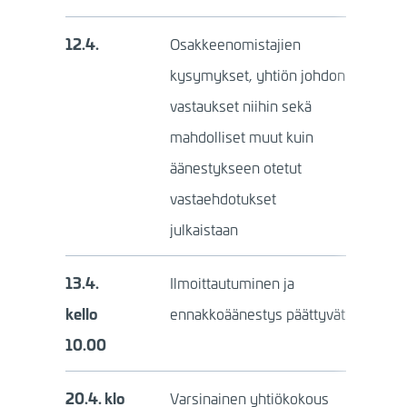
12.4.
Osakkeenomistajien
kysymykset, yhtiön johdon
vastaukset niihin sekä
mahdolliset muut kuin
äänestykseen otetut
vastaehdotukset
julkaistaan
13.4.
Ilmoittautuminen ja
kello
ennakkoäänestys päättyvät
10.00
20.4. klo
Varsinainen yhtiökokous