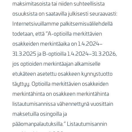
maksimitasoista tai niiden suhteellisista
osuuksista on saatavilla julkisesti seuraavasti:
Internetsivuillamme palkitsemisvälilehdellä
todetaan, että ”A-optioilla merkittävien
osakkeiden merkintäaika on 1.4.2024–
31.3.2025 ja B-optioilla 1.4.2024–31.3.2026,
jos optioiden merkintäajan alkamiselle
etukäteen asetettu osakkeen kynnystuotto
täyttyy. Optioilla merkittävien osakkeiden
merkintähinta on osakkeen merkintähinta
listautumisannissa vähennettynä vuosittain
maksetuilla osingoilla ja
pääomanpalautuksilla.” Listautumisannin