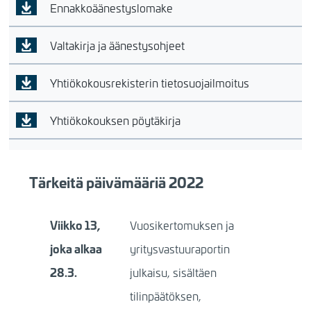
Ennakkoäänestyslomake
Valtakirja ja äänestysohjeet
Yhtiökokousrekisterin tietosuojailmoitus
Yhtiökokouksen pöytäkirja
Tärkeitä päivämääriä 2022
Viikko 13,
Vuosikertomuksen ja
joka alkaa
yritysvastuuraportin
28.3.
julkaisu, sisältäen
tilinpäätöksen,