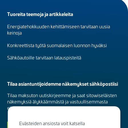
Footer
Tuoreita teemoja ja artikkeleita
menu
Energiatehokkuuden kehittämiseen tarvitaan uusia
(fi)
keinoja
Konkreettista työtä suomalaisen luonnon hyväksi
Sähköautoille tarvitaan latauspisteitä
Tilaa asiantuntijoidemme näkemykset sähköpostiisi
Tilaa maksuton uutiskirjeemme ja saat sitowiseläisten
näkemyksiä älykkäämmästä ja vastuullisemmasta
elinympäristöstä suoraan sähköpostiisi kuukausittain.
Evästeiden ansiosta voit katsella
Siirry tilaamaan