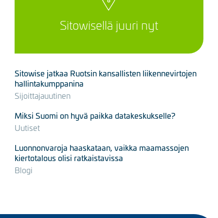
Sitowisellä juuri nyt
Sitowise jatkaa Ruotsin kansallisten liikennevirtojen
hallintakumppanina
Sijoittajauutinen
Miksi Suomi on hyvä paikka datakeskukselle?
Uutiset
Luonnonvaroja haaskataan, vaikka maamassojen
kiertotalous olisi ratkaistavissa
Blogi