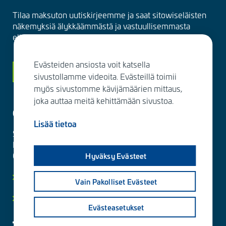
Tilaa maksuton uutiskirjeemme ja saat sitowiseläisten
näkemyksiä älykkäämmästä ja vastuullisemmasta
elinympäristöstä suoraan sähköpostiisi kuukausittain.
Evästeiden ansiosta voit katsella
Siirry tilaamaan
sivustollamme videoita. Evästeillä toimii
myös sivustomme kävijämäärien mittaus,
joka auttaa meitä kehittämään sivustoa.
Ota yhteyttä
Lisää tietoa
Sitowise Group Oyj
Linnoitustie 6 D
02600 Espoo, Finland
Hyväksy Evästeet
Lisää yhteystietoja
Vain Pakolliset Evästeet
Yksityisyydensuoja ja tietosuojaselosteet
Evästeasetukset