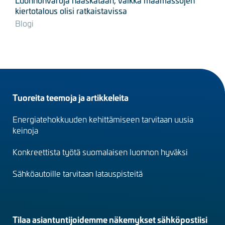
kiertotalous olisi ratkaistavissa
Blogi
Footer
Tuoreita teemoja ja artikkeleita
menu
Energiatehokkuuden kehittämiseen tarvitaan uusia
(fi)
keinoja
Konkreettista työtä suomalaisen luonnon hyväksi
Sähköautoille tarvitaan latauspisteitä
Tilaa asiantuntijoidemme näkemykset sähköpostiisi