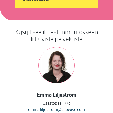
Kysy lisää ilmastonmuutokseen
liittyvistä palveluista
Kuva
Emma
Liljeström
Osastopäällikkö
emma.liljestrom@sitowise.com