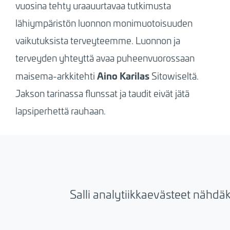
vuosina tehty uraauurtavaa tutkimusta
lähiympäristön luonnon monimuotoisuuden
vaikutuksista terveyteemme. Luonnon ja
terveyden yhteyttä avaa puheenvuorossaan
Aino Karilas
maisema-arkkitehti
Sitowiseltä.
Jakson tarinassa flunssat ja taudit eivät jätä
lapsiperhettä rauhaan.
Salli analytiikkaevästeet nähdä