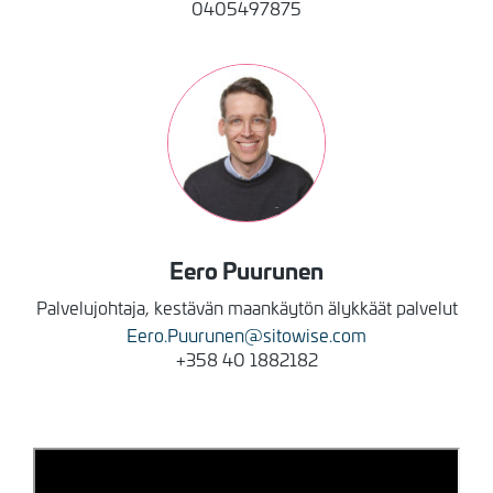
0405497875
Kuva
Eero
Puurunen
Palvelujohtaja, kestävän maankäytön älykkäät palvelut
Eero.Puurunen@sitowise.com
+358 40 1882182
Sallithan markkinointievästeet nähdäksesi
sisällön.