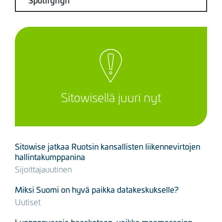
Sitowisellä juuri nyt
Sitowise jatkaa Ruotsin kansallisten liikennevirtojen
hallintakumppanina
Sijoittajauutinen
Miksi Suomi on hyvä paikka datakeskukselle?
Uutiset
Luonnonvaroja haaskataan, vaikka maamassojen