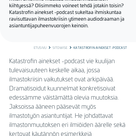
kiihtyessä? Olisimmeko voineet tehdä jotakin toisin?
Katastrofin ainekset -podcast sukeltaa ihmiskuntaa
ravisuttavan ilmastokriisin ytimeen audiodraaman ja
asiantuntijapuheenvuorojen keinoin.
BREADCRUMB
ETUSIVU
SITOWISE
KATASTROFIN AINEKSET -PODCAST
Katastrofin ainekset -podcast vie kuulijan
tulevaisuuteen keskelle aikaa, jossa
ilmastokriisin vaikutukset ovat arkipäivää.
Dramatisoidut kuunnelmat konkretisoivat
edessämme väistämättä olevia muutoksia.
Jaksoissa ääneen pääsevät myös
ilmastotyön asiantuntijat. He johdattavat
ilmastonmuutoksen eri ilmiöiden äärelle sekä
kertovat käytännön esimerkkejä