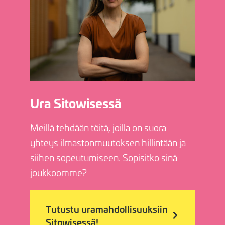
Ura Sitowisessä
Meillä tehdään töitä, joilla on suora
yhteys ilmastonmuutoksen hillintään ja
siihen sopeutumiseen. Sopisitko sinä
joukkoomme?
Tutustu uramahdollisuuksiin
Sitowisessä!