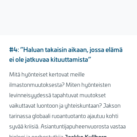
#4: ”Haluan takaisin aikaan, jossa elämä
ei ole jatkuvaa kituuttamista”
Mitä hyönteiset kertovat meille
ilmastonmuutoksesta? Miten hyönteisten
levinneisyydessä tapahtuvat muutokset
vaikuttavat luontoon ja yhteiskuntaan? Jakson
tarinassa globaali ruoantuotanto ajautuu kohti
syvää kriisiä. Asiantuntijapuheenvuorosta vastaa
Jaakko Kullberg
biologi ja perhostutkija