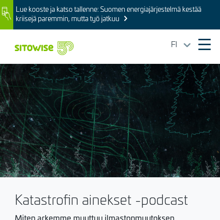
Skip
Lue kooste ja katso tallenne: Suomen energiajärjestelmä kestää
Image
to
kriisejä paremmin, mutta työ jatkuu
main
content
FI
Ope
mai
Kuva
navi
Katastrofin ainekset -podcast
Miten arkemme muuttuu ilmastonmuutoksen