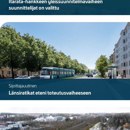
Itärata-hankkeen yleissuunnitelmavaiheen
suunnittelijat on valittu
Kuva
Sijoittajauutinen
Länsiratikat eteni toteutusvaiheeseen
Kuva