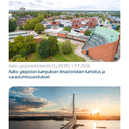
Kuva
Aalto-yliopistokiinteistöt Oy (ACRE)
|
9.7.2026
Aalto-yliopiston kampuksen ilmastoriskien kartoitus ja
varautumissuositukset
Kuva