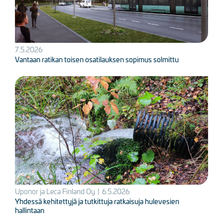
7.5.2026
Vantaan ratikan toisen osatilauksen sopimus solmittu
Kuva
Uponor ja Leca Finland Oy
|
6.5.2026
Yhdessä kehitettyjä ja tutkittuja ratkaisuja hulevesien
hallintaan