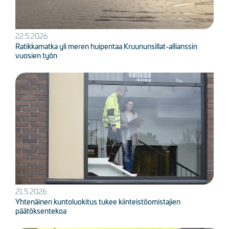
22.5.2026
Ratikkamatka yli meren huipentaa Kruununsillat-allianssin
vuosien työn
Kuva
21.5.2026
Yhtenäinen kuntoluokitus tukee kiinteistöomistajien
päätöksentekoa