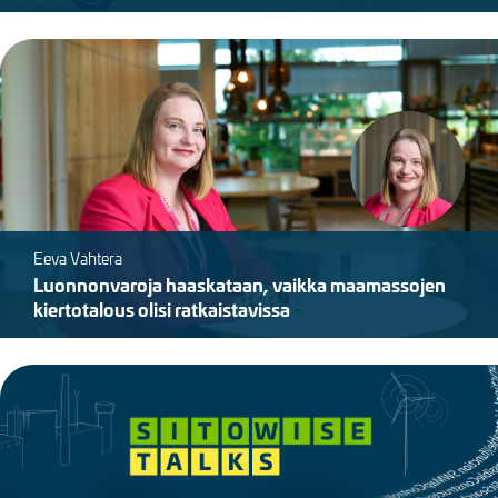
Kuva
Kuva
Eeva Vahtera
Luonnonvaroja haaskataan, vaikka maamassojen
kiertotalous olisi ratkaistavissa
Kuva