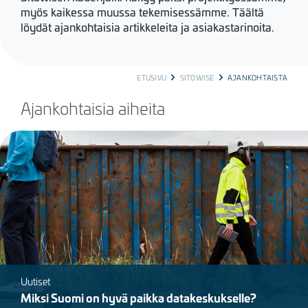
myös kaikessa muussa tekemisessämme. Täältä
löydät ajankohtaisia artikkeleita ja asiakastarinoita.
BREADCRUMB
ETUSIVU
SITOWISE
AJANKOHTAISTA
Ajankohtaisia aiheita
Kuva
Uutiset
Miksi Suomi on hyvä paikka datakeskukselle?