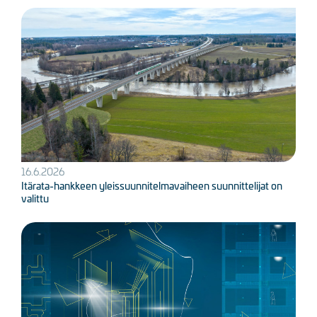
Kuva
16.6.2026
Itärata-hankkeen yleissuunnitelmavaiheen suunnittelijat on
valittu
Kuva