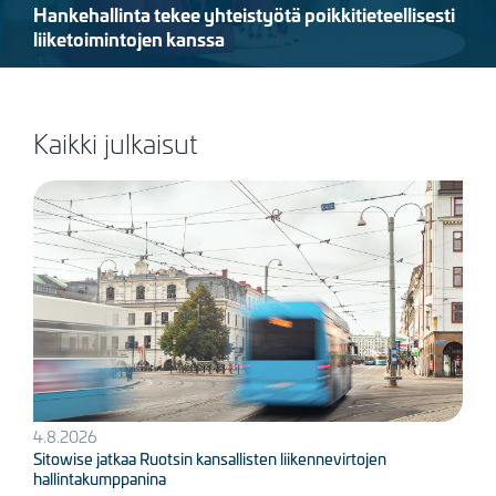
Hankehallinta tekee yhteistyötä poikkitieteellisesti
liiketoimintojen kanssa
Kaikki julkaisut
Kuva
4.8.2026
Sitowise jatkaa Ruotsin kansallisten liikennevirtojen
hallintakumppanina