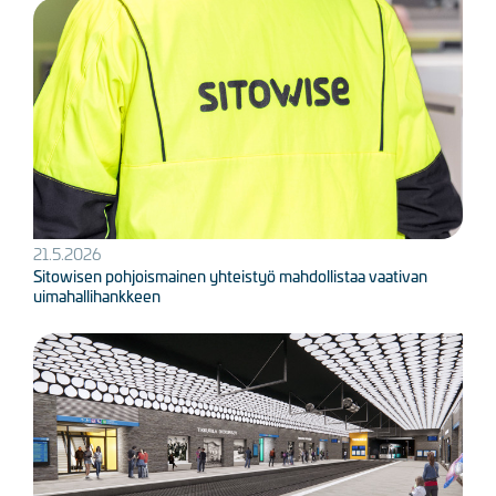
Kuva
21.5.2026
Sitowisen pohjoismainen yhteistyö mahdollistaa vaativan
uimahallihankkeen
Kuva