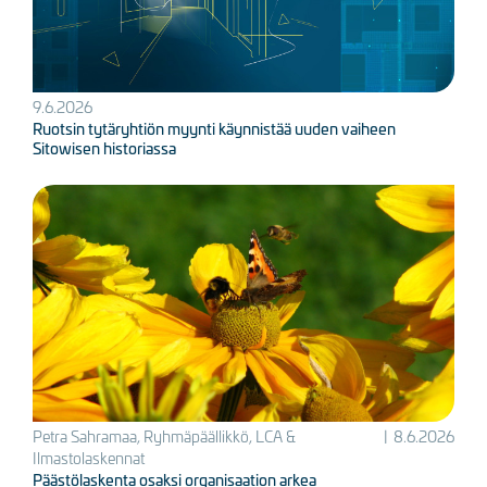
9.6.2026
Ruotsin tytäryhtiön myynti käynnistää uuden vaiheen
Sitowisen historiassa
Kuva
Petra Sahramaa, Ryhmäpäällikkö, LCA &
|
8.6.2026
Ilmastolaskennat
Päästölaskenta osaksi organisaation arkea