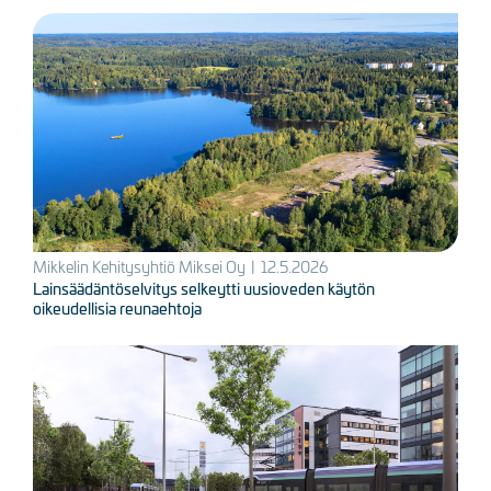
Kuva
Mikkelin Kehitysyhtiö Miksei Oy
|
12.5.2026
Lainsäädäntöselvitys selkeytti uusioveden käytön
oikeudellisia reunaehtoja
Kuva