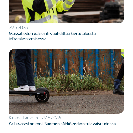
29.5.2026
Massatiedon vakiointi vauhdittaa kiertotaloutta
infrarakentamisessa
Kuva
Kimmo Taulasto
|
27.5.2026
Akkuvaraston rooli Suomen sähköverkon tulevaisuudessa