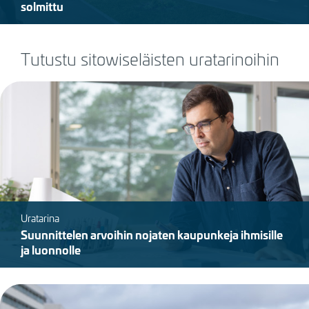
solmittu
Tutustu sitowiseläisten uratarinoihin
Kuva
Uratarina
Suunnittelen arvoihin nojaten kaupunkeja ihmisille
ja luonnolle
Kuva