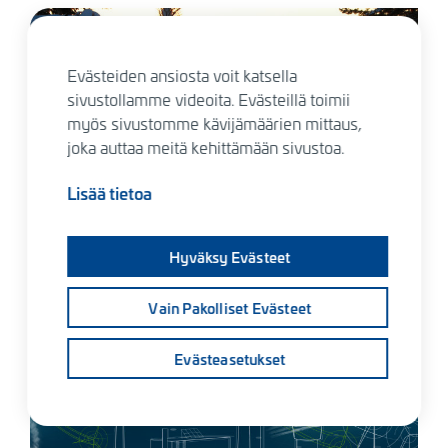
Kuva
Evästeiden ansiosta voit katsella
sivustollamme videoita. Evästeillä toimii
myös sivustomme kävijämäärien mittaus,
joka auttaa meitä kehittämään sivustoa.
Lisää tietoa
Itä-Suomen Elinvoimakeskus
|
6.5.2026
Hyväksy Evästeet
Sopeutuvan talvimatkailun malli tukee Pohjois-Savon
matkailuyrityksiä
Vain Pakolliset Evästeet
Kuva
Evästeasetukset