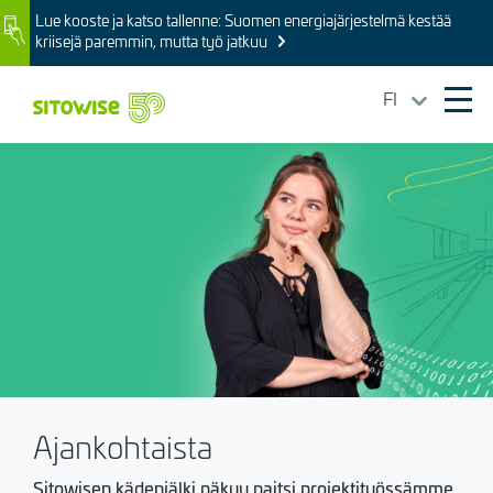
Skip
Lue kooste ja katso tallenne: Suomen energiajärjestelmä kestää
Image
to
kriisejä paremmin, mutta työ jatkuu
main
content
FI
Ope
mai
Kuva
navi
Ajankohtaista
Sitowisen kädenjälki näkyy paitsi projektityössämme,