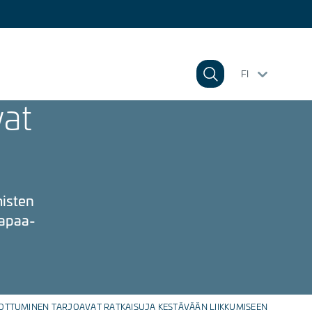
FI
vat
misten
vapaa-
OTTUMINEN TARJOAVAT RATKAISUJA KESTÄVÄÄN LIIKKUMISEEN