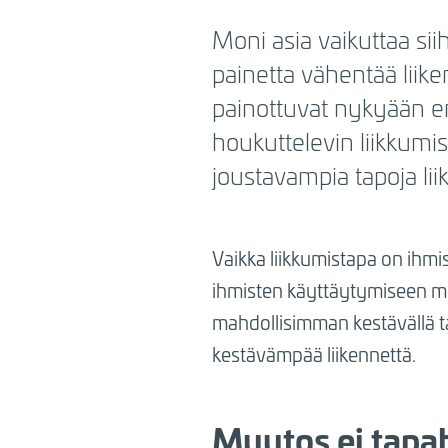
BREADCRUMB
Moni asia vaikuttaa si
painetta vähentää liik
painottuvat nykyään e
houkuttelevin liikkumis
joustavampia tapoja lii
Vaikka liikkumistapa on ihmi
ihmisten käyttäytymiseen muu
mahdollisimman kestävällä ta
kestävämpää liikennettä.
Muutos ei tapa