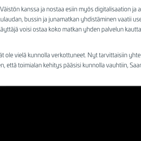
a Väistön kanssa ja nostaa esiin myös digitalisaation ja
tkulaudan, bussin ja junamatkan yhdistäminen vaatii use
käyttäjä voisi ostaa koko matkan yhden palvelun kautta
vät ole vielä kunnolla verkottuneet. Nyt tarvittaisiin yh
en, että toimialan kehitys pääsisi kunnolla vauhtiin, Saa
Sallithan markkinointievästeet nähdäksesi sisällön.