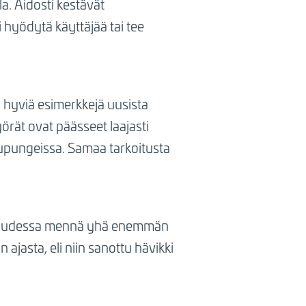
a. Aidosti kestävät
 hyödytä käyttäjää tai tee
a hyviä esimerkkejä uusista
örät ovat päässeet laajasti
kaupungeissa. Samaa tarkoitusta
vaisuudessa mennä yhä enemmän
ajasta, eli niin sanottu hävikki