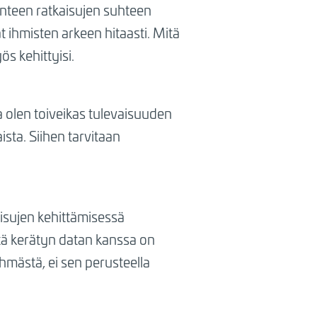
enteen ratkaisujen suhteen
 ihmisten arkeen hitaasti. Mitä
s kehittyisi.
a olen toiveikas tulevaisuuden
ista. Siihen tarvitaan
aisujen kehittämisessä
ttä kerätyn datan kanssa on
hmästä, ei sen perusteella