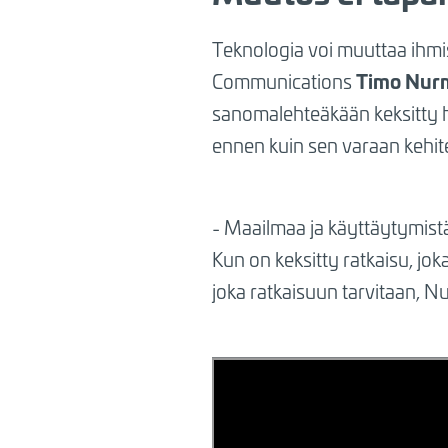
Teknologia voi muuttaa ihmis
Timo Nur
Communications
sanomalehteäkään keksitty he
ennen kuin sen varaan kehite
- Maailmaa ja käyttäytymistä
Kun on keksitty ratkaisu, jo
joka ratkaisuun tarvitaan, Nu