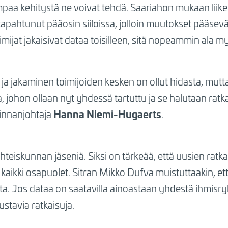
mpaa kehitystä ne voivat tehdä. Saariahon mukaan liik
apahtunut pääosin siiloissa, jolloin muutokset pääsevät
at jakaisivat dataa toisilleen, sitä nopeammin ala myö
ja jakaminen toimijoiden kesken on ollut hidasta, mutt
ia, johon ollaan nyt yhdessä tartuttu ja se halutaan ratka
Hanna Niemi-Hugaerts
minnanjohtaja
.
hteiskunnan jäseniä. Siksi on tärkeää, että uusien ratk
kaikki osapuolet. Sitran Mikko Dufva muistuttaakin, e
a. Jos dataa on saatavilla ainoastaan yhdestä ihmisry
stavia ratkaisuja.