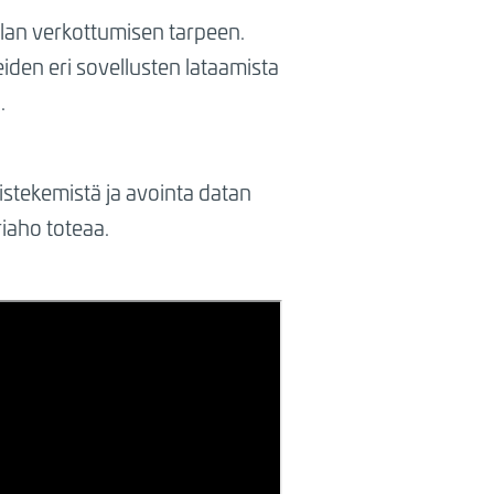
 alan verkottumisen tarpeen.
iden eri sovellusten lataamista
.
teistekemistä ja avointa datan
riaho toteaa.