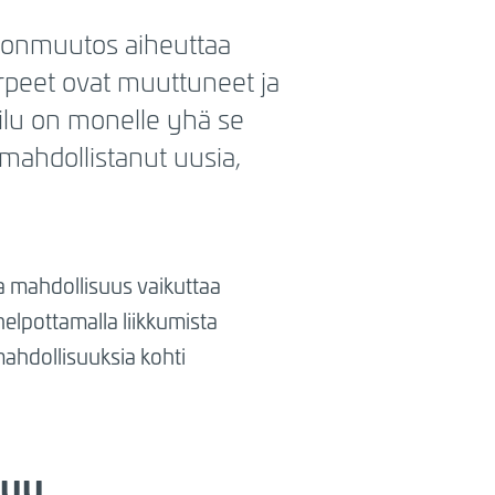
stonmuutos aiheuttaa
arpeet ovat muuttuneet ja
ilu on monelle yhä se
 mahdollistanut uusia,
la mahdollisuus vaikuttaa
elpottamalla liikkumista
mahdollisuuksia kohti
tuu