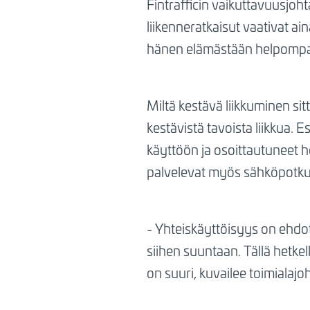
Fintrafficin vaikuttavuusjoh
liikenneratkaisut vaativat a
hänen elämästään helpompaa,
Miltä kestävä liikkuminen si
kestävistä tavoista liikkua.
käyttöön ja osoittautuneet h
palvelevat myös sähköpotku
- Yhteiskäyttöisyys on ehdo
siihen suuntaan. Tällä hetkel
on suuri, kuvailee toimialajo