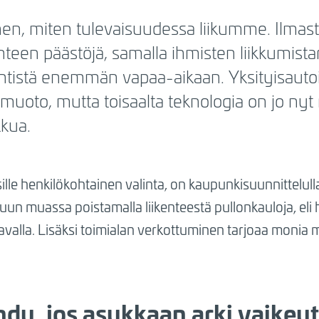
ihen, miten tulevaisuudessa liikumme. Ilma
enteen päästöjä, samalla ihmisten liikkumist
ntistä enemmän vapaa-aikaan. Yksityisauto
muoto, mutta toisaalta teknologia on jo nyt
kkua.
sille henkilökohtainen valinta, on kaupunkisuunnittelul
n muassa poistamalla liikenteestä pullonkauloja, eli h
valla. Lisäksi toimialan verkottuminen tarjoaa monia 
hdu, jos asukkaan arki vaikeu