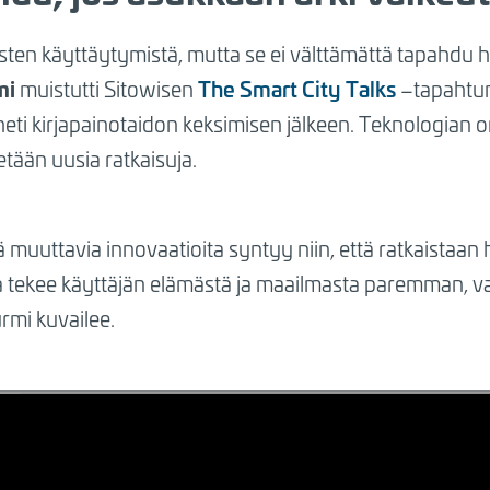
ten käyttäytymistä, mutta se ei välttämättä tapahdu h
mi
The Smart City Talks
muistutti Sitowisen
–tapahtum
ti kirjapainotaidon keksimisen jälkeen. Teknologian on 
tään uusia ratkaisuja.
 muuttavia innovaatioita syntyy niin, että ratkaistaan h
ka tekee käyttäjän elämästä ja maailmasta paremman, va
rmi kuvailee.
Sallithan markkinointievästeet nähdäksesi sisällön.