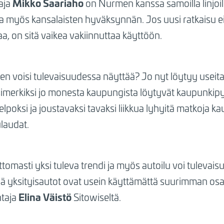
Mikko Saariaho
taja
on Nurmen kanssa samoilla linjoill
ina myös kansalaisten hyväksynnän. Jos uusi ratkaisu ei
 on sitä vaikea vakiinnuttaa käyttöön.
tten voisi tulevaisuudessa näyttää? Jo nyt löytyy useit
 Esimerkiksi jo monesta kaupungista löytyvät kaupunkipy
elpoksi ja joustavaksi tavaksi liikkua lyhyitä matkoja 
laudat.
ttomasti yksi tuleva trendi ja myös autoilu voi tule
lä yksityisautot ovat usein käyttämättä suurimman osan 
Elina Väistö
htaja
Sitowiseltä.