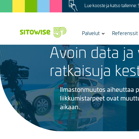
Image
Skip
Lue kooste ja katso tallenne:
to
main
content
Show
Palvelut
Referenssit
13.9.2021
submenu
Avoin data ja
for
Kuva
ratkaisuja ke
Ilmastonmuutos aiheuttaa pa
liikkumistarpeet ovat muut
aikaan.