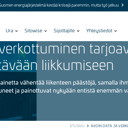
 Suomen energiajärjestelmä kestää kriisejä paremmin, mutta työ jatkuu
Show
Ura
Show
Sitowise
Show
Sijoittajille
Show
Yhteystiedot
submenu
submenu
submenu
submenu
 verkottuminen tarjoa
for
for
for
for
stävään liikkumiseen
inetta vähentää liikenteen päästöjä, samalla ih
tuneet ja painottuvat nykyään entistä enemmän 
ETUSIVU
AVOIN DATA JA VERK