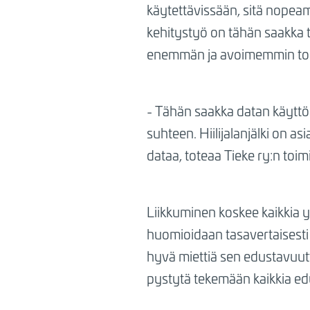
käytettävissään, sitä nopea
kehitystyö on tähän saakka t
enemmän ja avoimemmin toimij
- Tähän saakka datan käyttö 
suhteen. Hiilijalanjälki on as
dataa, toteaa Tieke ry:n toi
Liikkuminen koskee kaikkia y
huomioidaan tasavertaisesti 
hyvä miettiä sen edustavuutt
pystytä tekemään kaikkia edu