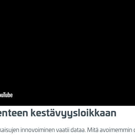
kenteen kestävyysloikkaan
kaisujen innovoiminen vaatii dataa. Mitä avoimemmin o