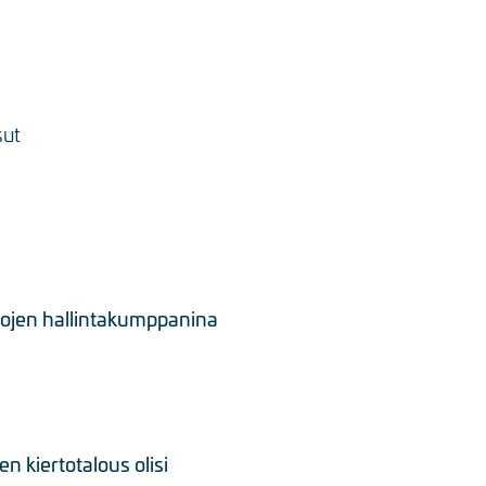
sut
rtojen hallintakumppanina
 kiertotalous olisi