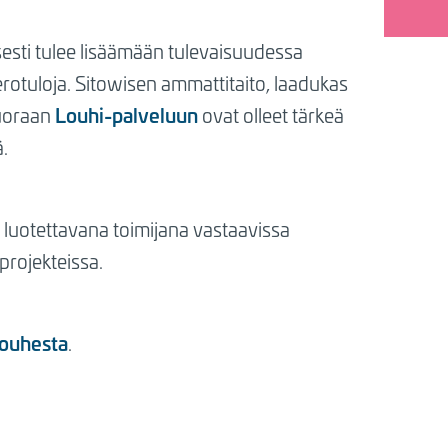
sesti tulee lisäämään tulevaisuudessa
erotuloja. Sitowisen ammattitaito, laadukas
Louhi-palveluun
suoraan
ovat olleet tärkeä
.
 luotettavana toimijana vastaavissa
rojekteissa.
ouhesta
.