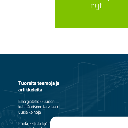
nyt
Footer
Tuoreita teemoja ja
artikkeleita
menu
Energiatehokkuuden
(fi)
kehittämiseen tarvitaan
uusia keinoja
Konkreettista työtä