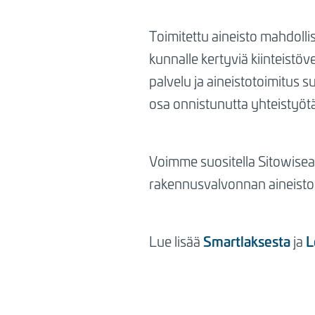
Toimitettu aineisto mahdolli
kunnalle kertyviä kiinteistöv
palvelu ja aineistotoimitus 
osa onnistunutta yhteistyötä
Voimme suositella Sitowisea
rakennusvalvonnan aineistop
Smartlaksesta
L
Lue lisää
ja