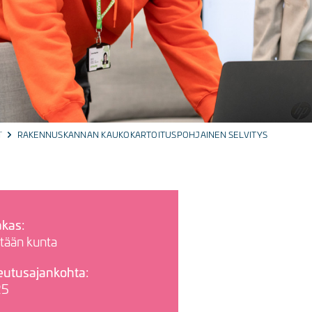
T
RAKENNUSKANNAN KAUKOKARTOITUSPOHJAINEN SELVITYS
akas:
tään kunta
eutusajankohta:
25