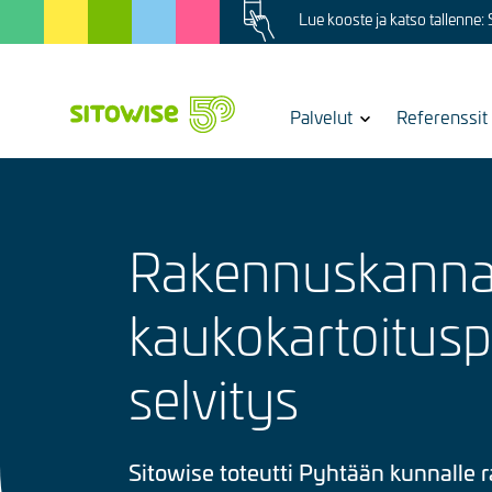
Image
Skip
Lue kooste ja katso tallenne:
to
main
content
Show
Palvelut
Referenssit
submenu
for
Rakennuskann
kaukokartoitus
selvitys
Sitowise toteutti Pyhtään kunnalle