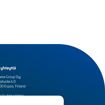
 yhteyttä
wise Group Oyj
oitustie 6 D
0 Espoo, Finland
sää yhteystietoja
sityisyydensuoja ja tietosuojaselosteet