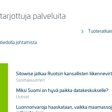
tarjottuja palveluita
Tuoteratkai
tiedolla johtamista
Sitowise jatkaa Ruotsin kansallisten liikennevi
Sijoittajauutinen
Miksi Suomi on hyvä paikka datakeskukselle?
Uutiset
Luonnonvaroja haaskataan, vaikka maamassojen