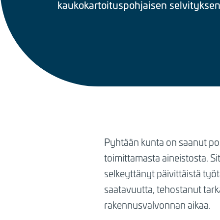
kaukokartoituspohjaisen selvitykse
BREADCRUMB
Pyhtään kunta on saanut pos
toimittamasta aineistosta. Si
selkeyttänyt päivittäistä työ
saatavuutta, tehostanut tar
rakennusvalvonnan aikaa.