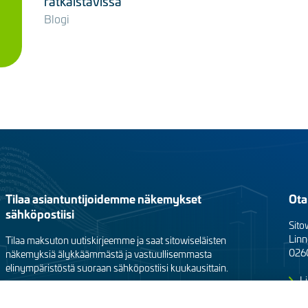
ratkaistavissa
Blogi
Tilaa asiantuntijoidemme näkemykset
Ota
sähköpostiisi
Sito
Linn
Tilaa maksuton uutiskirjeemme ja saat sitowiseläisten
0260
näkemyksiä älykkäämmästä ja vastuullisemmasta
elinympäristöstä suoraan sähköpostiisi kuukausittain.
Li
Yk