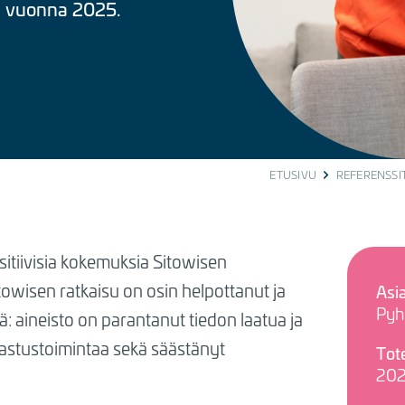
n vuonna 2025.
ETUSIVU
REFERENSSI
itiivisia kokemuksia Sitowisen
towisen ratkaisu on osin helpottanut ja
Asi
Pyh
tä: aineisto on parantanut tiedon laatua ja
kastustoimintaa sekä säästänyt
Tot
20