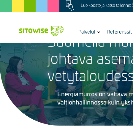
Image
Skip
Lue kooste ja katso tallenne:
to
main
content
25.4.2024
Show
Palvelut
Referenssit
Suomella mah
submenu
for
Kuva
johtava asem
vetytaloudes
Energiamurros on valtava ma
valtionhallinnossa kuin yksit