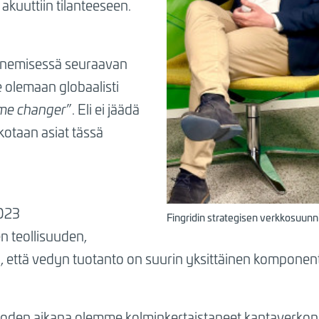
 akuuttiin tilanteeseen.
penemisessä seuraavan
e olemaan globaalisti
me changer
”. Eli ei jäädä
kotaan asiat tässä
2023
Fingridin strategisen verkkosuunni
n teollisuuden,
n, että vedyn tuotanto on suurin yksittäinen komponen
vuoden aikana olemme kolminkertaistaneet kantaverko