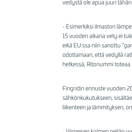
vedystä ole apua juuri tähän
- Esimerkiksi ilmaston läm
15 vuoden aikana vety ei tul
eikä EU:ssa niin sanottu ”
ga
odottamaan, että vedyllä rat
hetkessä, Ritonummi toteaa.
Fingridin ennuste vuoden 
sähkönkukutukseen, sisältäe
liikenteen ja lämmityksen, o
- Viimeisen kolmen neljän 