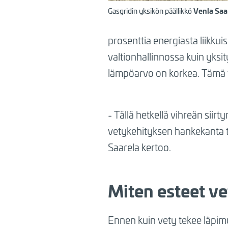
Gasgridin yksikön päällikkö
Venla Saa
prosenttia energiasta liikk
valtionhallinnossa kuin yksi
lämpöarvo on korkea. Tämä te
- Tällä hetkellä vihreän si
vetykehityksen hankekanta t
Saarela kertoo.
Miten esteet ve
Ennen kuin vety tekee läpim