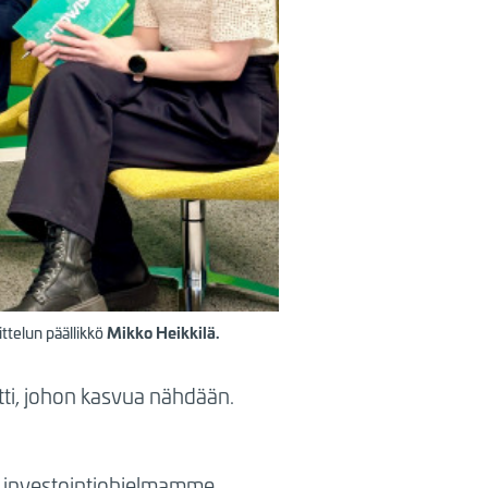
ttelun päällikkö
Mikko Heikkilä.
tti, johon kasvua nähdään.
n investointiohjelmamme