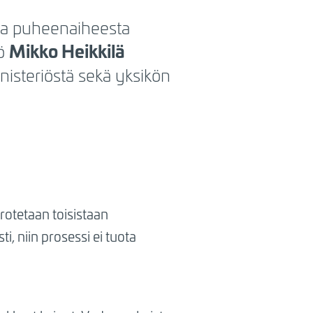
sta puheenaiheesta
Mikko Heikkilä
kö
nisteriöstä sekä yksikön
erotetaan toisistaan
, niin prosessi ei tuota