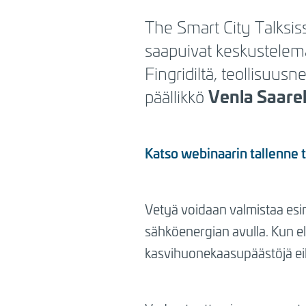
BREADCRUMB
The Smart City Talksi
saapuivat keskustelema
Fingridiltä, teollisuus
Venla Saare
päällikkö
Katso webinaarin tallenne t
Vetyä voidaan valmistaa esim
sähköenergian avulla. Kun el
kasvihuonekaasupäästöjä eikä