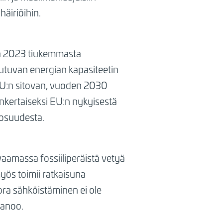
häiriöihin.
a 2023 tiukemmasta
utuvan energian kapasiteetin
 EU:n sitovan, vuoden 2030
inkertaiseksi EU:n nykyisestä
osuudesta.
vaamassa fossiiliperäistä vetyä
myös toimii ratkaisuna
uora sähköistäminen ei ole
sanoo.