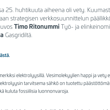
ssa 25. huhtikuuta aiheena oli vety. Kuuma
an strategisen verkkosuunnittelun päällik
Timo Ritonummi
neuvos
Työ- ja elinkeinomi
la
Gasgridiltä.
ästä.
erkiksi elektrolyysillä. Vesimolekyylien happi ja vety 
ektrolyysin tarvitsema sähkö on tuotettu päästöttömästi
 kuluta fossiilisia luonnonvaroja.