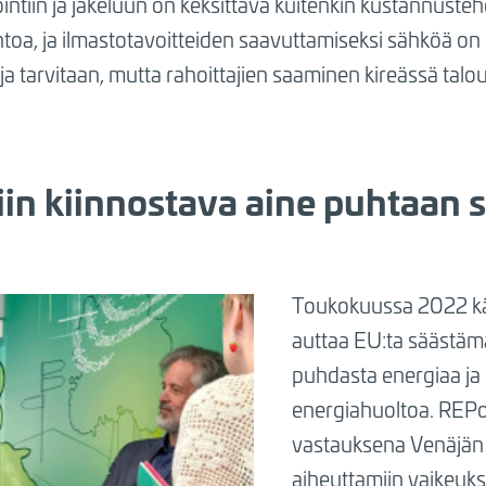
ntiin ja jakeluun on keksittävä kuitenkin kustannuste
ntoa, ja ilmastotavoitteiden saavuttamiseksi sähköä o
ja tarvitaan, mutta rahoittajien saaminen kireässä talou
iin kiinnostava aine puhtaan 
?
Toukokuussa 2022 k
auttaa EU:ta säästäm
puhdasta energiaa j
energiahuoltoa. REP
vastauksena Venäjän
aiheuttamiin vaikeuksi