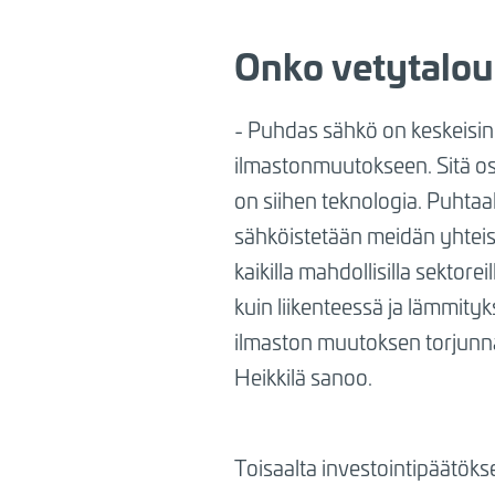
Onko vetytalou
- Puhdas sähkö on keskeisin
ilmastonmuutokseen. Sitä o
on siihen teknologia. Puhtaal
sähköistetään meidän yhtei
kaikilla mahdollisilla sektorei
kuin liikenteessä ja lämmity
ilmaston muutoksen torjunn
Heikkilä sanoo.
Toisaalta investointipäätöks