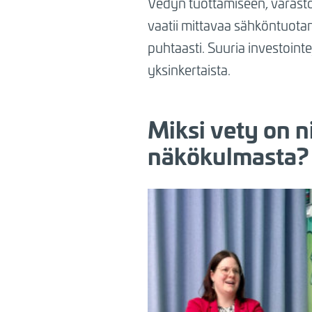
Vedyn tuottamiseen, varastoi
vaatii mittavaa sähköntuota
puhtaasti. Suuria investointe
yksinkertaista.
Miksi vety on n
näkökulmasta