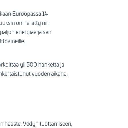
ukaan Euroopassa 14
uksin on herätty niin
paljon energiaa ja sen
ttoaineille.
koittaa yli 500 hanketta ja
nkertaistunut vuoden aikana,
in haaste. Vedyn tuottamiseen,