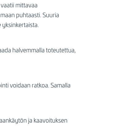
vaatii mittavaa
amaan puhtaasti. Suuria
e yksinkertaista.
 saada halvemmalla toteutettua,
inti voidaan ratkoa. Samalla
 maankäytön ja kaavoituksen