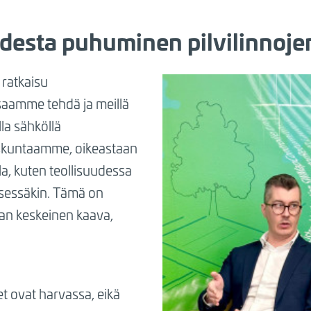
desta puhuminen pilvilinnoje
 ratkaisu
saamme tehdä ja meillä
la sähköllä
skuntaamme, oikeastaan
lla, kuten teollisuudessa
ksessäkin. Tämä on
an keskeinen kaava,
et ovat harvassa, eikä