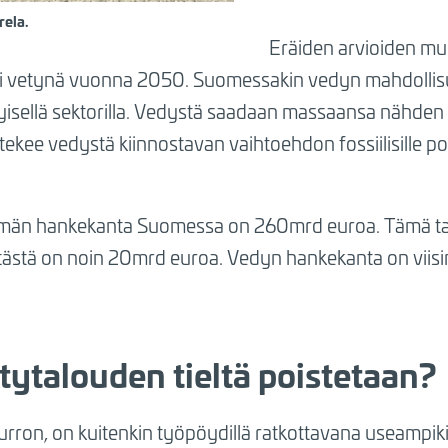
rela.
Eräiden arvioiden m
uisi vetynä vuonna 2050. Suomessakin vedyn mahdollisu
tyisellä sektorilla. Vedystä saadaan massaansa nähden 
kee vedystä kiinnostavan vaihtoehdon fossiilisille pol
irtymän hankekanta Suomessa on 260mrd euroa. Tämä tar
ästä on noin 20mrd euroa. Vedyn hankekanta on viisi
tytalouden tieltä poistetaan?
urron, on kuitenkin työpöydillä ratkottavana useampik