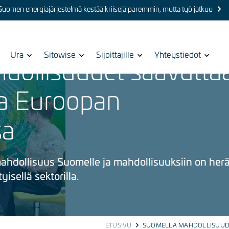
 Suomen energiajärjestelmä kestää kriisejä paremmin, mutta työ jatkuu
Show
Ura
Show
Sitowise
Show
Sijoittajille
Show
Yhteystiedot
dollisuudet saavutta
submenu
submenu
submenu
submenu
for
for
for
for
a Euroopan
sa
hdollisuus Suomelle ja mahdollisuuksiin on herä
yisellä sektorilla.
ETUSIVU
SUOMELLA MAHDOLLISUUD