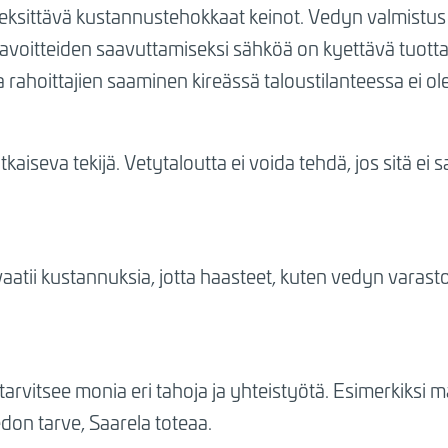
 keksittävä kustannustehokkaat keinot. Vedyn valmistus 
tavoitteiden saavuttamiseksi sähköä on kyettävä tuott
a rahoittajien saaminen kireässä taloustilanteessa ei ol
tkaiseva tekijä. Vetytaloutta ei voida tehdä, jos sitä ei
atii kustannuksia, jotta haasteet, kuten vedyn varasto
arvitsee monia eri tahoja ja yhteistyötä. Esimerkiksi
edon tarve, Saarela toteaa.