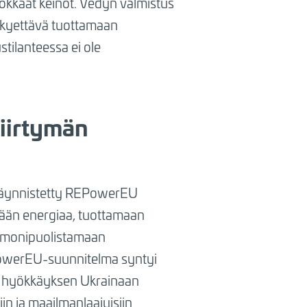
hokkaat keinot. Vedyn valmistus
n kyettävä tuottamaan
stilanteessa ei ole
siirtymän
äynnistetty REPowerEU
ään energiaa, tuottamaan
a monipuolistamaan
owerEU-suunnitelma syntyi
 hyökkäyksen Ukrainaan
in ja maailmanlaajuisiin