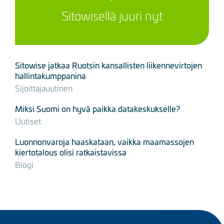
Sitowisellä juuri nyt
Sitowise jatkaa Ruotsin kansallisten liikennevirtojen
hallintakumppanina
Sijoittajauutinen
Miksi Suomi on hyvä paikka datakeskukselle?
Uutiset
Luonnonvaroja haaskataan, vaikka maamassojen
kiertotalous olisi ratkaistavissa
Blogi