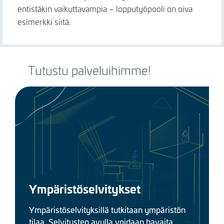
entistäkin vaikuttavampia
– lopputyöpooli on oiva
esimerkki siitä.
Tutustu palveluihimme!
Ympäristöselvitykset
Ympäristöselvityksillä tutkitaan ympäristön
tilaa. Selvitysten avulla voidaan havaita