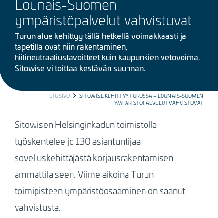
Lounais-Suomen
ympäristöpalvelut vahvistuvat
Turun alue kehittyy tällä hetkellä voimakkaasti ja
tapetilla ovat niin rakentaminen,
hiilineutraaliustavoitteet kuin kaupunkien vetovoima.
Sitowise viitoittaa kestävän suunnan.
BREADCRUMB
ETUSIVU
SITOWISE KEHITTYY TURUSSA – LOUNAIS-SUOMEN
YMPÄRISTÖPALVELUT VAHVISTUVAT
Sitowisen Helsinginkadun toimistolla
työskentelee jo 130 asiantuntijaa
sovelluskehittäjästä korjausrakentamisen
ammattilaiseen. Viime aikoina Turun
toimipisteen ympäristöosaaminen on saanut
vahvistusta.