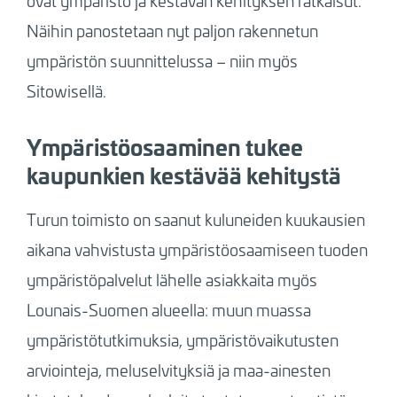
ovat ympäristö ja kestävän kehityksen ratkaisut.
Näihin panostetaan nyt paljon rakennetun
ympäristön suunnittelussa – niin myös
Sitowisellä.
Ympäristöosaaminen tukee
kaupunkien kestävää kehitystä
Turun toimisto on saanut kuluneiden kuukausien
aikana vahvistusta ympäristöosaamiseen tuoden
ympäristöpalvelut lähelle asiakkaita myös
Lounais-Suomen alueella: muun muassa
ympäristötutkimuksia, ympäristövaikutusten
arviointeja, meluselvityksiä ja maa-ainesten