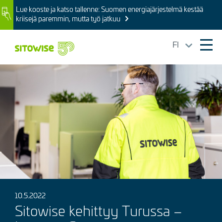
Skip
Lue kooste ja katso tallenne: Suomen energiajärjestelmä kestää
Image
to
kriisejä paremmin, mutta työ jatkuu
main
content
FI
Ope
mai
Kuva
navi
10.5.2022
Sitowise kehittyy Turussa –