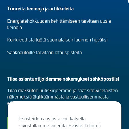
Footer
Tuoreita teemoja ja artikkeleita
menu
Energiatehokkuuden kehittämiseen tarvitaan uusia
(fi)
keinoja
Konkreettista työtä suomalaisen luonnon hyväksi
Sähköautoille tarvitaan latauspisteitä
Tilaa asiantuntijoidemme näkemykset sähköpostiisi
Tilaa maksuton uutiskirjeemme ja saat sitowiseläisten
näkemyksiä älykkäämmästä ja vastuullisemmasta
elinympäristöstä suoraan sähköpostiisi kuukausittain.
Evästeiden ansiosta voit katsella
Siirry tilaamaan
sivustollamme videoita. Evästeillä toimii