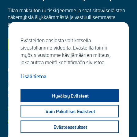
Tilaa maksuton uutiskirjeemme ja saat sitowiseläisten
näkemyksiä älykkäämmästä ja vastuullisemmasta
elinympäristöstä suoraan sähköpostiisi kuukausittain.
Evästeiden ansiosta voit katsella
Siirry tilaamaan
sivustollamme videoita. Evästeillä toimii
myös sivustomme kävijämäärien mittaus,
joka auttaa meitä kehittämään sivustoa.
Ota yhteyttä
Lisää tietoa
Sitowise Group Oyj
Linnoitustie 6 D
02600 Espoo, Finland
Hyväksy Evästeet
Lisää yhteystietoja
Vain Pakolliset Evästeet
Yksityisyydensuoja ja tietosuojaselosteet
Evästeasetukset