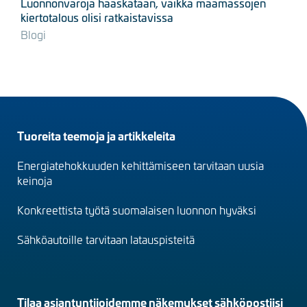
Luonnonvaroja haaskataan, vaikka maamassojen
kiertotalous olisi ratkaistavissa
Blogi
Footer
Tuoreita teemoja ja artikkeleita
menu
Energiatehokkuuden kehittämiseen tarvitaan uusia
(fi)
keinoja
Konkreettista työtä suomalaisen luonnon hyväksi
Sähköautoille tarvitaan latauspisteitä
Tilaa asiantuntijoidemme näkemykset sähköpostiisi