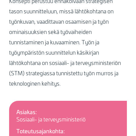
Konsepti perustuu ennakoivaan strategisen
tason suunnitteluun, missä lähtökohtana on
työnkuvan, vaadittavan osaamisen ja työn
ominaisuuksien sekä työvaiheiden
tunnistaminen ja kuvaaminen. Työn ja
työympäristön suunnittelun käsikirjan
lähtökohtana on sosiaali- ja terveysministeriön
(STM) strategiassa tunnistettu työn murros ja
teknologinen kehitys.
Asiakas:
Sosiaali- ja terveysministeriö
Toteutusajankohta: