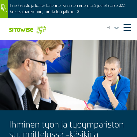
Skip
Lue kooste ja katso tallenne: Suomen energiajärjestelmä kestää
Image
to
kriisejä paremmin, mutta työ jatkuu
main
content
FI
Ope
mai
Kuva
navi
Ihminen työn ja työympäristön
suunnittelussa -käsikirja