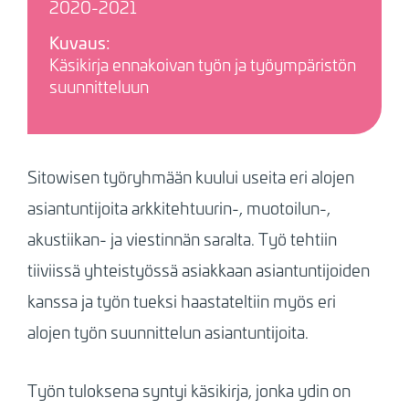
2020-2021
Kuvaus:
Käsikirja ennakoivan työn ja työympäristön
suunnitteluun
Sitowisen työryhmään kuului useita eri alojen
asiantuntijoita arkkitehtuurin-, muotoilun-,
akustiikan- ja viestinnän saralta. Työ tehtiin
tiiviissä yhteistyössä asiakkaan asiantuntijoiden
kanssa ja työn tueksi haastateltiin myös eri
alojen työn suunnittelun asiantuntijoita.
Työn tuloksena syntyi käsikirja, jonka ydin on