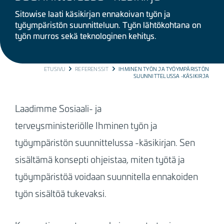
Sitowise laati käsikirjan ennakoivan työn ja
työympäristön suunnitteluun. Työn lähtökohtana on
työn murros sekä teknologinen kehitys.
BREADCRUMB
ETUSIVU
REFERENSSIT
IHMINEN TYÖN JA TYÖYMPÄRISTÖN
SUUNNITTELUSSA -KÄSIKIRJA
Laadimme Sosiaali- ja
terveysministeriölle Ihminen työn ja
työympäristön suunnittelussa -käsikirjan. Sen
sisältämä konsepti ohjeistaa, miten työtä ja
työympäristöä voidaan suunnitella ennakoiden
työn sisältöä tukevaksi.