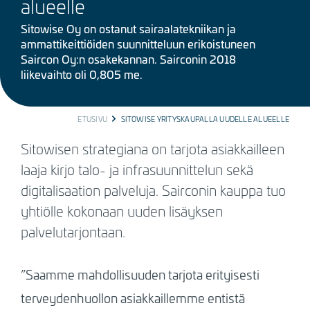
alueelle
Sitowise Oy on ostanut sairaalatekniikan ja
ammattikeittiöiden suunnitteluun erikoistuneen
Saircon Oy:n osakekannan. Sairconin 2018
liikevaihto oli 0,805 me.
BREADCRUMB
ETUSIVU
SITOWISE YRITYSKAUPALLA UUDELLE ALUEELLE
Sitowisen strategiana on tarjota asiakkailleen
laaja kirjo talo- ja infrasuunnittelun sekä
digitalisaation palveluja. Sairconin kauppa tuo
yhtiölle kokonaan uuden lisäyksen
palvelutarjontaan.
”Saamme mahdollisuuden tarjota erityisesti
terveydenhuollon asiakkaillemme entistä