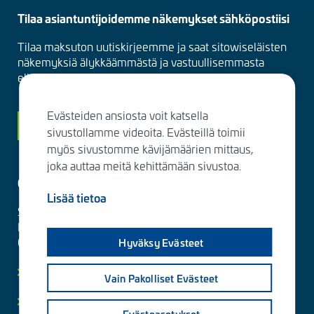
Tilaa asiantuntijoidemme näkemykset sähköpostiisi
Tilaa maksuton uutiskirjeemme ja saat sitowiseläisten
näkemyksiä älykkäämmästä ja vastuullisemmasta
elinympäristöstä suoraan sähköpostiisi kuukausittain.
Evästeiden ansiosta voit katsella
Siirry tilaamaan
sivustollamme videoita. Evästeillä toimii
myös sivustomme kävijämäärien mittaus,
joka auttaa meitä kehittämään sivustoa.
Ota yhteyttä
Lisää tietoa
Sitowise Group Oyj
Linnoitustie 6 D
02600 Espoo, Finland
Hyväksy Evästeet
Lisää yhteystietoja
Vain Pakolliset Evästeet
Yksityisyydensuoja ja tietosuojaselosteet