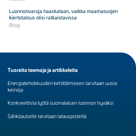
Luonnonvaroja haaskataan, vaikka maamassojen
kiertotalous olisi ratkaistavissa
Blogi
Footer
Tuoreita teemoja ja artikkeleita
menu
Energiatehokkuuden kehittämiseen tarvitaan uusia
(fi)
keinoja
Konkreettista työtä suomalaisen luonnon hyväksi
Sähköautoille tarvitaan latauspisteitä