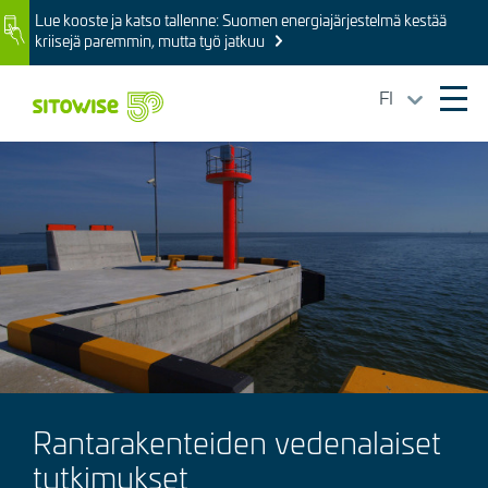
Skip
Lue kooste ja katso tallenne: Suomen energiajärjestelmä kestää
Image
to
kriisejä paremmin, mutta työ jatkuu
main
content
FI
Ope
mai
Kuva
navi
Rantarakenteiden vedenalaiset
tutkimukset