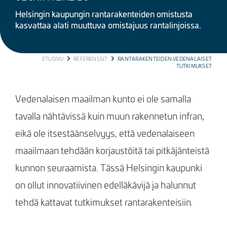
Helsingin kaupungin rantarakenteiden omistusta
kasvattaa alati muuttuva omistajuus rantalinjoissa.
BREADCRUMB
ETUSIVU
REFERENSSIT
RANTARAKENTEIDEN VEDENALAISET
TUTKIMUKSET
Vedenalaisen maailman kunto ei ole samalla
tavalla nähtävissä kuin muun rakennetun infran,
eikä ole itsestäänselvyys, että vedenalaiseen
maailmaan tehdään korjaustöitä tai pitkäjänteistä
kunnon seuraamista. Tässä Helsingin kaupunki
on ollut innovatiivinen edelläkävijä ja halunnut
tehdä kattavat tutkimukset rantarakenteisiin
.