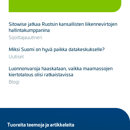
Sitowise jatkaa Ruotsin kansallisten liikennevirtojen
hallintakumppanina
Sijoittajauutinen
Miksi Suomi on hyvä paikka datakeskukselle?
Uutiset
Luonnonvaroja haaskataan, vaikka maamassojen
kiertotalous olisi ratkaistavissa
Blogi
Footer
Tuoreita teemoja ja artikkeleita