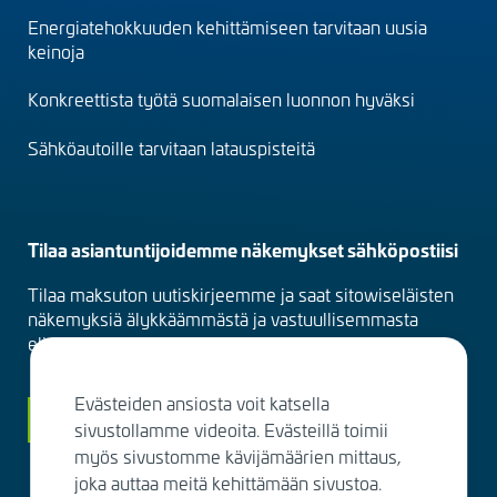
menu
Energiatehokkuuden kehittämiseen tarvitaan uusia
(fi)
keinoja
Konkreettista työtä suomalaisen luonnon hyväksi
Sähköautoille tarvitaan latauspisteitä
Tilaa asiantuntijoidemme näkemykset sähköpostiisi
Tilaa maksuton uutiskirjeemme ja saat sitowiseläisten
näkemyksiä älykkäämmästä ja vastuullisemmasta
elinympäristöstä suoraan sähköpostiisi kuukausittain.
Evästeiden ansiosta voit katsella
Siirry tilaamaan
sivustollamme videoita. Evästeillä toimii
myös sivustomme kävijämäärien mittaus,
joka auttaa meitä kehittämään sivustoa.