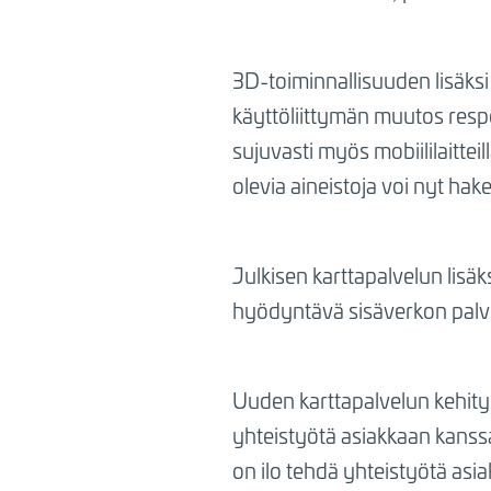
3D-toiminnallisuuden lisäksi
käyttöliittymän muutos respo
sujuvasti myös mobiililaitte
olevia aineistoja voi nyt hake
Julkisen karttapalvelun lisä
hyödyntävä sisäverkon palv
Uuden karttapalvelun kehityst
yhteistyötä asiakkaan kanss
on ilo tehdä yhteistyötä asia