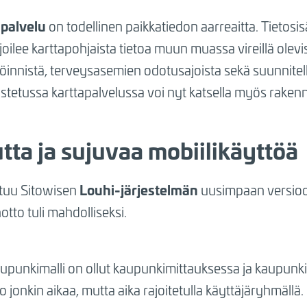
palvelu
on todellinen paikkatiedon aarreaitta. Tietosis
joilee karttapohjaista tietoa muun muassa vireillä olevi
köinnistä, terveysasemien odotusajoista sekä suunnitell
tetussa karttapalvelussa voi nyt katsella myös rakenn
tta ja sujuvaa mobiilikäyttöä
Louhi-järjestelmän
stuu Sitowisen
uusimpaan versioo
tto tuli mahdolliseksi.
punkimalli on ollut kaupunkimittauksessa ja kaupunk
jo jonkin aikaa, mutta aika rajoitetulla käyttäjäryhmällä