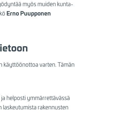
hyödyntää myös muiden kunta-
Erno Puupponen
kkö
ietoon
n käyttöönottoa varten. Tämän
sa ja helposti ymmärrettävässä
en laskeutumista rakennusten