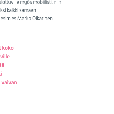
ttuville myös mobiilisti, niin
äksi kaikki samaan
oesimies Marko Oikarinen
t koko
ville
ää
i
 vaivan