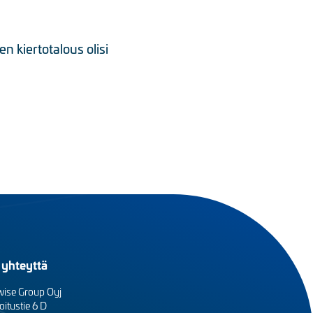
 kiertotalous olisi
 yhteyttä
wise Group Oyj
oitustie 6 D