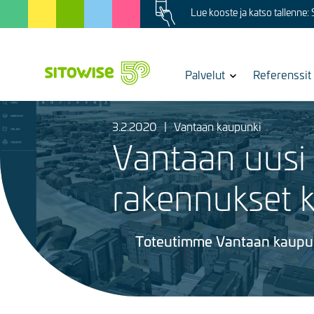
Image
Skip
Lue kooste ja katso tallenne:
to
main
content
Show
Palvelut
Referenssit
submenu
for
Kuva
3.2.2020
|
Vantaan kaupunki
Vantaan uusi 
rakennukset k
Toteutimme Vantaan kaupung