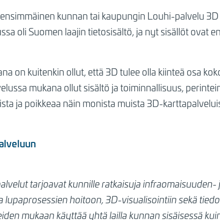
 ensimmäinen kunnan tai kaupungin Louhi-palvelu 3D -t
a oli Suomen laajin tietosisältö, ja nyt sisällöt ovat 
 on kuitenkin ollut, että 3D tulee olla kiinteä osa koko
lussa mukana ollut sisältö ja toiminnallisuus, perinteinen
sta ja poikkeaa näin monista muista 3D-karttapalveluis
alveluun
alvelut
tarjoavat kunnille ratkaisuja infraomaisuuden- 
lupaprosessien hoitoon, 3D-visualisointiin sekä tiedo
eiden mukaan käyttää yhtä lailla kunnan sisäisessä kuin