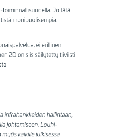
oiminnallisuudella. Jo tätä
entistä monipuolisempia.
naispalvelua, ei erillinen
 2D on siis säilytetty tiiviisti
ta.
ja infrahankkeiden hallintaan,
lla johtamiseen. Louhi-
 myös kaikille julkisessa