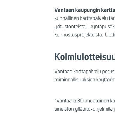
BREADCRUMB
Vantaan kaupungin kartta
kunnallinen karttapalvelu tar
yritystonteista, liityntäpysä
kunnostusprojekteista. Uudis
Kolmiulotteisuu
Vantaan karttapalvelu peru
toiminnallisuuksien käyttööno
”Vantaalla 3D-muotoinen kau
aineiston ylläpito-ohjelmilla 