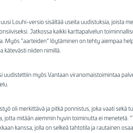
uusi Louhi-versio sisältää useita uudistuksia, joista 
nsiiviseksi. Jatkossa kaikki karttapalvelun toiminnalli
illa. Myös ”aarteiden” löytäminen on tehty aiempaa hel
a kätevästi niiden nimillä.
ksi uudistettiin myös Vantaan viranomaistoimintaa pal
elu.
yö oli merkittävä ja pitkä ponnistus, joka vaati sekä tu
a, jotta mitään aiemmin hyvin toiminutta ei menetetä.
kkaan kanssa, jolla on selkeä tahtotila ja rautainen os