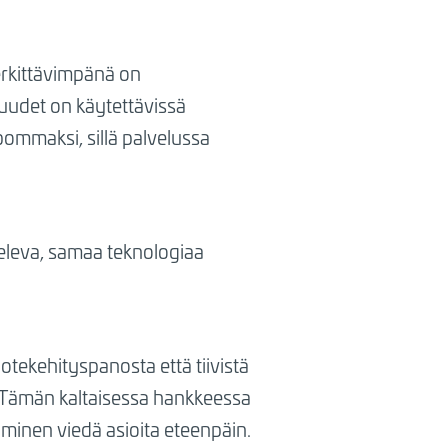
merkittävimpänä on
suudet on käytettävissä
pommaksi, sillä palvelussa
veleva, samaa teknologiaa
otekehityspanosta että tiivistä
 ”Tämän kaltaisessa hankkeessa
aaminen viedä asioita eteenpäin.