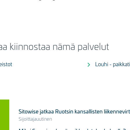
aa kiinnostaa nämä palvelut
eistot
Louhi - paikkat
Sitowise jatkaa Ruotsin kansallisten liikennevi
Sijoittajauutinen