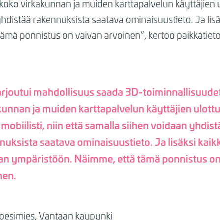
oko virkakunnan ja muiden karttapalvelun käyttäjien ulo
yhdistää rakennuksista saatava ominaisuustieto. Ja lis
ämä ponnistus on vaivan arvoinen”, kertoo paikkatiet
arjoutui mahdollisuus saada 3D-toiminnallisuude
kunnan ja muiden karttapalvelun käyttäjien ulottu
obiilisti, niin että samalla siihen voidaan yhdist
nuksista saatava ominaisuustieto. Ja lisäksi kaikk
n ympäristöön. Näimme, että tämä ponnistus on
nen.
toesimies, Vantaan kaupunki