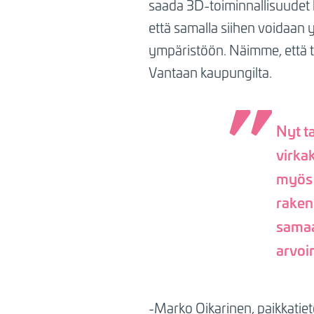
saada 3D-toiminnallisuudet k
että samalla siihen voidaan 
ympäristöön. Näimme, että t
Vantaan kaupungilta.
Nyt t
virka
myös m
raken
samaa
arvoi
-Marko Oikarinen, paikkatie