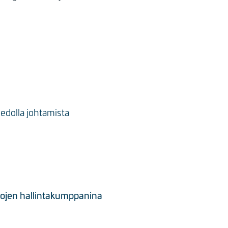
iedolla johtamista
rtojen hallintakumppanina