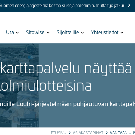
 Suomen energiajärjestelmä kestää kriisejä paremmin, mutta työ jatkuu
Show
Ura
Show
Sitowise
Show
Sijoittajille
Show
Yhteystiedot
submenu
submenu
submenu
submenu
for
for
for
for
karttapalvelu näyttää
olmiulotteisina
ille Louhi-järjestelmään pohjautuvan karttapal
ETUSIVU
ASIAKASTARINAT
VANTAAN UUS