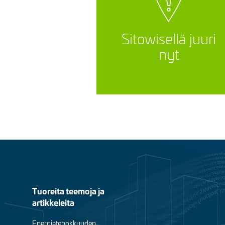
Sitowisellä juuri
nyt
Footer
Tuoreita teemoja ja
artikkeleita
menu
Energiatehokkuuden