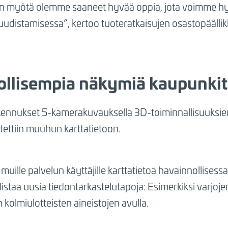
ön myötä olemme saaneet hyvää oppia, jota voimme 
udistamisessa”, kertoo tuoteratkaisujen osastopäälli
ollisempia näkymiä kaupunkit
kennukset 5-kamerakuvauksella 3D-toiminnallisuuksie
stettiin muuhun karttatietoon.
muille palvelun käyttäjille karttatietoa havainnollises
taa uusia tiedontarkastelutapoja: Esimerkiksi varjoj
n kolmiulotteisten aineistojen avulla.