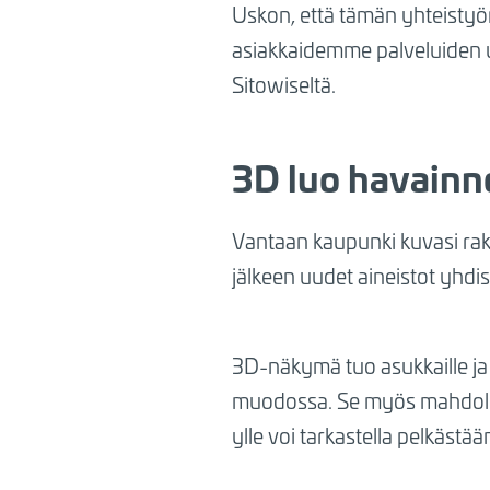
Uskon, että tämän yhteisty
asiakkaidemme palveluiden u
Sitowiseltä.
3D luo havainn
Vantaan kaupunki kuvasi ra
jälkeen uudet aineistot yhdi
3D-näkymä tuo asukkaille ja 
muodossa. Se myös mahdollis
ylle voi tarkastella pelkästää