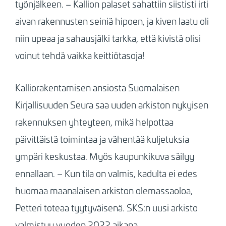
työnjälkeen. – Kallion palaset sahattiin siististi irti
aivan rakennusten seiniä hipoen, ja kiven laatu oli
niin upeaa ja sahausjälki tarkka, että kivistä olisi
voinut tehdä vaikka keittiötasoja!
Kalliorakentamisen ansiosta Suomalaisen
Kirjallisuuden Seura saa uuden arkiston nykyisen
rakennuksen yhteyteen, mikä helpottaa
päivittäistä toimintaa ja vähentää kuljetuksia
ympäri keskustaa. Myös kaupunkikuva säilyy
ennallaan. – Kun tila on valmis, kadulta ei edes
huomaa maanalaisen arkiston olemassaoloa,
Petteri toteaa tyytyväisenä. SKS:n uusi arkisto
valmistuu vuoden 2022 aikana.