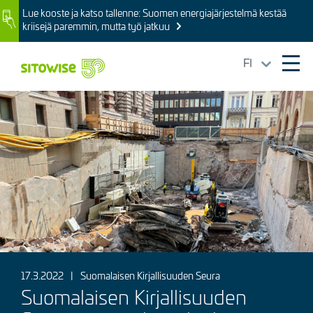
Skip
Lue kooste ja katso tallenne: Suomen energiajärjestelmä kestää
Image
to
kriisejä paremmin, mutta työ jatkuu
main
content
FI
Ope
mai
Kuva
navi
17.3.2022
|
Suomalaisen Kirjallisuuden Seura
Suomalaisen Kirjallisuuden