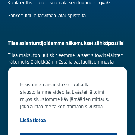
Konkreettista työtä suomalaisen luonnon hyväksi
Sähköautoille tarvitaan latauspisteitä
Tilaa asiantuntijoidemme näkemykset sähköpostiisi
Tilaa maksuton uutiskirjeemme ja saat sitowiseläisten
näkemyksiä älykkäämmästä ja vastuullisemmasta
elinympäristöstä suoraan sähköpostiisi kuukausittain.
Evästeiden ansiosta voit katsella
Siirry tilaamaan
sivustollamme videoita. Evästeillä toimii
myös sivustomme kävijämäärien mittaus,
joka auttaa meitä kehittämään sivustoa.
Ota yhteyttä
Lisää tietoa
Sitowise Group Oyj
Linnoitustie 6 D