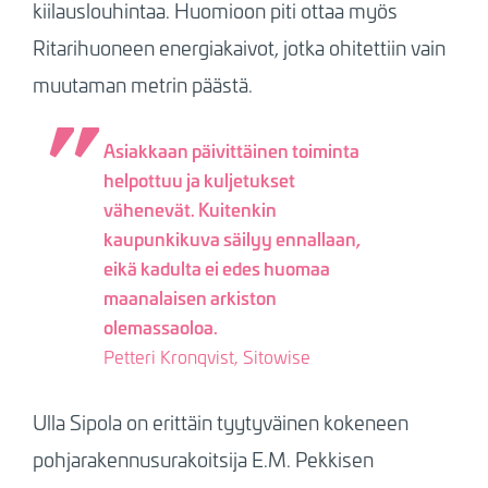
kiilauslouhintaa. Huomioon piti ottaa myös
Ritarihuoneen energiakaivot, jotka ohitettiin vain
muutaman metrin päästä.
Asiakkaan päivittäinen toiminta
helpottuu ja kuljetukset
vähenevät. Kuitenkin
kaupunkikuva säilyy ennallaan,
eikä kadulta ei edes huomaa
maanalaisen arkiston
olemassaoloa.
Petteri Kronqvist, Sitowise
Ulla Sipola on erittäin tyytyväinen kokeneen
pohjarakennusurakoitsija E.M. Pekkisen