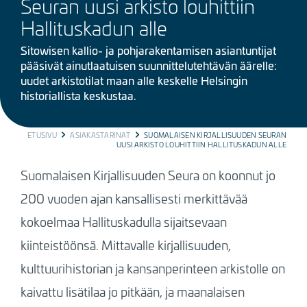
Seuran uusi arkisto louhittiin
Hallituskadun alle
Sitowisen kallio- ja pohjarakentamisen asiantuntijat
pääsivät ainutlaatuisen suunnittelutehtävän äärelle:
uudet arkistotilat maan alle keskelle Helsingin
historiallista keskustaa.
BREADCRUMB
ETUSIVU
ASIAKASTARINAT
SUOMALAISEN KIRJALLISUUDEN SEURAN
UUSI ARKISTO LOUHITTIIN HALLITUSKADUN ALLE
Suomalaisen Kirjallisuuden Seura on koonnut jo
200 vuoden ajan kansallisesti merkittävää
kokoelmaa Hallituskadulla sijaitsevaan
kiinteistöönsä. Mittavalle kirjallisuuden,
kulttuurihistorian ja kansanperinteen arkistolle on
kaivattu lisätilaa jo pitkään, ja maanalaisen