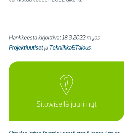
Hankkeesta kirjoittivat 18.3.2022 myös
Projektiuutiset
ja
Tekniikka&Talous
.
Sitowisellä juuri nyt
Sitowise jatkaa Ruotsin kansallisten liikennevirtojen