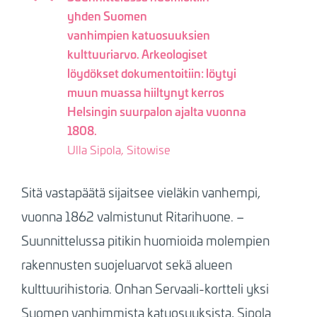
yhden Suomen
vanhimpien katuosuuksien
kulttuuriarvo. Arkeologiset
löydökset dokumentoitiin: löytyi
muun muassa hiiltynyt kerros
Helsingin suurpalon ajalta vuonna
1808.
Ulla Sipola, Sitowise
Sitä vastapäätä sijaitsee vieläkin vanhempi,
vuonna 1862 valmistunut Ritarihuone. –
Suunnittelussa pitikin huomioida molempien
rakennusten suojeluarvot sekä alueen
kulttuurihistoria. Onhan Servaali-kortteli yksi
Suomen vanhimmista katuosuuksista, Sipola