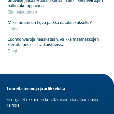
hallintakumppanina
Sijoittajauutinen
Miksi Suomi on hyvä paikka datakeskukselle?
Uutiset
Luonnonvaroja haaskataan, vaikka maamassojen
kiertotalous olisi ratkaistavissa
Blogi
Footer
Tuoreita teemoja ja artikkeleita
menu
Energiatehokkuuden kehittämiseen tarvitaan uusia
(fi)
keinoja