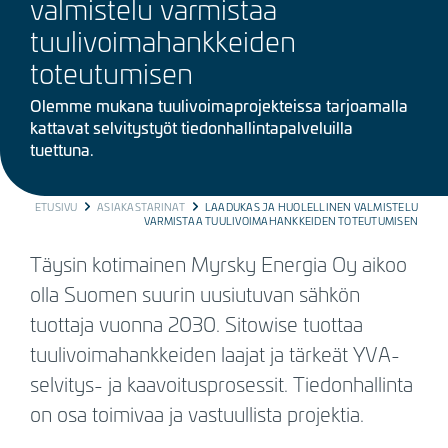
valmistelu varmistaa
tuulivoimahankkeiden
toteutumisen
Olemme mukana tuulivoimaprojekteissa tarjoamalla
kattavat selvitystyöt tiedonhallintapalveluilla
tuettuna.
BREADCRUMB
ETUSIVU
ASIAKASTARINAT
LAADUKAS JA HUOLELLINEN VALMISTELU
VARMISTAA TUULIVOIMAHANKKEIDEN TOTEUTUMISEN
Täysin kotimainen Myrsky Energia Oy aikoo
olla Suomen suurin uusiutuvan sähkön
tuottaja vuonna 2030. Sitowise tuottaa
tuulivoimahankkeiden laajat ja tärkeät YVA-
selvitys- ja kaavoitusprosessit. Tiedonhallinta
on osa toimivaa ja vastuullista projektia.