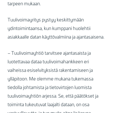
tarpeen mukaan.
Tuulivoimayritys pystyy keskittymään
ydintoimintaansa, kun kumppani huolehtii
asiakkaalle datan käyttövalmiina ja ajantasaisena.
– Tuulivoimayhtiö tarvitsee ajantasaista ja
luotettavaa dataa tuulivoimahankkeen eri
vaiheissa esiselvityksistä rakentamiseen ja
ylläpitoon. Me olemme mukana tukemassa
tiedolla johtamista ja tietovirtojen luomista
tuulivoimayhtiön arjessa. Se, että päätökset ja
toiminta tukeutuvat laajalti dataan, on osa
vastuullisuutta, ja tuo myös aitoa lisäarvoa