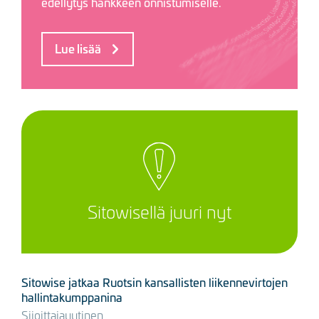
edellytys hankkeen onnistumiselle.
Lue lisää
Sitowisellä juuri nyt
Sitowise jatkaa Ruotsin kansallisten liikennevirtojen
hallintakumppanina
Sijoittajauutinen