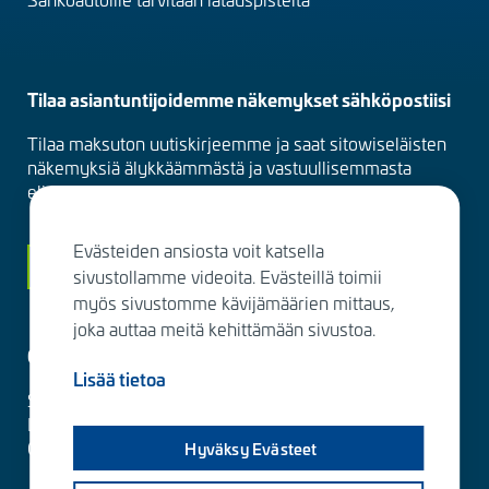
Tilaa asiantuntijoidemme näkemykset sähköpostiisi
Tilaa maksuton uutiskirjeemme ja saat sitowiseläisten
näkemyksiä älykkäämmästä ja vastuullisemmasta
elinympäristöstä suoraan sähköpostiisi kuukausittain.
Evästeiden ansiosta voit katsella
Siirry tilaamaan
sivustollamme videoita. Evästeillä toimii
myös sivustomme kävijämäärien mittaus,
joka auttaa meitä kehittämään sivustoa.
Ota yhteyttä
Lisää tietoa
Sitowise Group Oyj
Linnoitustie 6 D
02600 Espoo, Finland
Hyväksy Evästeet