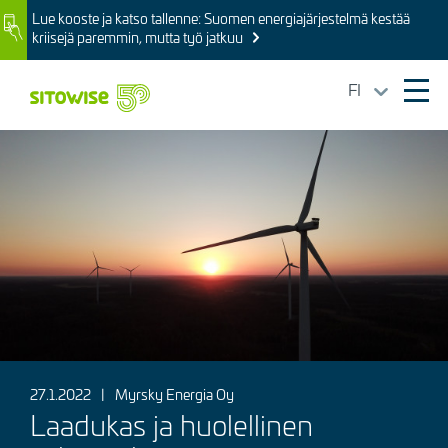
Skip
Lue kooste ja katso tallenne: Suomen energiajärjestelmä kestää
Image
to
kriisejä paremmin, mutta työ jatkuu
main
content
FI
Ope
mai
Kuva
navi
27.1.2022
|
Myrsky Energia Oy
Laadukas ja huolellinen