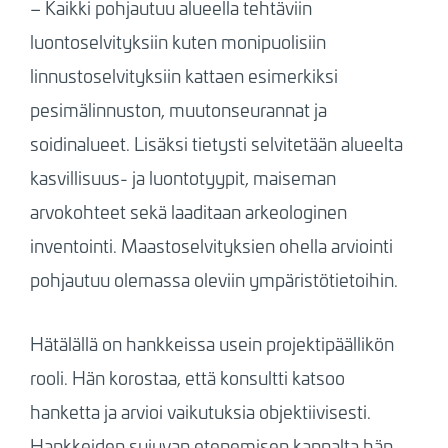
–
Kaikki pohjautuu alueella tehtäviin
luontoselvityksiin kuten monipuolisiin
linnustoselvityksiin kattaen esimerkiksi
pesimälinnuston, muutonseurannat ja
soidinalueet. Lisäksi tietysti selvitetään alueelta
kasvillisuus- ja luontotyypit, maiseman
arvokohteet sekä laaditaan arkeologinen
inventointi. Maastoselvityksien ohella arviointi
pohjautuu olemassa oleviin ympäristötietoihin.
Hätälällä on hankkeissa usein projektipäällikön
rooli. Hän korostaa, että konsultti katsoo
hanketta ja arvioi vaikutuksia objektiivisesti.
Hankkeiden sujuvan etenemisen kannalta hän