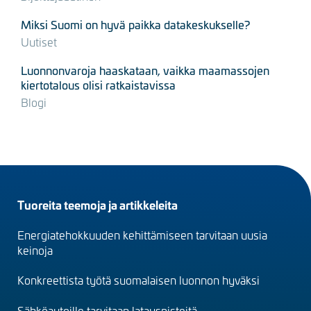
Miksi Suomi on hyvä paikka datakeskukselle?
Uutiset
Luonnonvaroja haaskataan, vaikka maamassojen
kiertotalous olisi ratkaistavissa
Blogi
Footer
Tuoreita teemoja ja artikkeleita
menu
Energiatehokkuuden kehittämiseen tarvitaan uusia
(fi)
keinoja
Konkreettista työtä suomalaisen luonnon hyväksi
Sähköautoille tarvitaan latauspisteitä