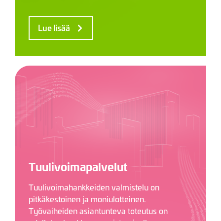
Lue lisää
Tuulivoimapalvelut
Tuulivoimahankkeiden valmistelu on
pitkäkestoinen ja moniulotteinen.
Työvaiheiden asiantunteva toteutus on