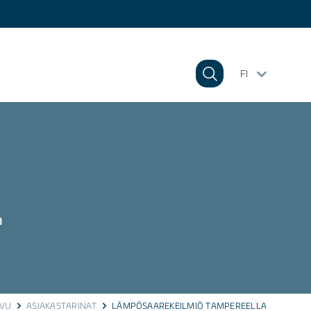
FI
a
IVU
ASIAKASTARINAT
LÄMPÖSAAREKEILMIÖ TAMPEREELLA