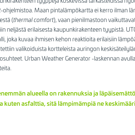
punkirakenteen tyyppejä koskevissa tarkasteluissa hyö
-ohjelmistoa. Maan pintalämpökartta ei kerro ilman lä
stä (
thermal comfort
), vaan pienilmastoon vaikuttava
in neljästä erilaisesta kaupunkirakenteen tyypistä. UTC
i, joka kuvaa ihmisen kehon reaktioita erilaisiin lämpöä
tettiin valikoiduista kortteleista auringon keskisätei
iolosuhteet. Urban Weather Generator -laskennan avulla
eita.
enemmän alueella on rakennuksia ja läpäisemätt
ja kuten asfalttia, sitä lämpimämpiä ne keskimäär