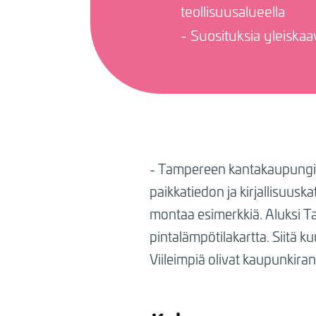
teollisuusalueella
- Suosituksia yleiska
- Tampereen kantakaupungiss
paikkatiedon ja kirjallisuusk
montaa esimerkkiä. Aluksi Ta
pintalämpötilakartta. Siitä k
Viileimpiä olivat kaupunkira