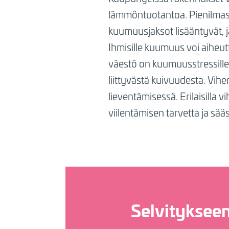
lämmöntuotantoa. Pienilmast
kuumuusjaksot lisääntyvät, j
Ihmisille kuumuus voi aiheu
väestö on kuumuusstressille
liittyvästä kuivuudesta. Vihe
lieventämisessä. Erilaisilla v
viilentämisen tarvetta ja sää
Selvitykseen