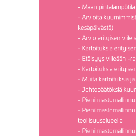
- Maan pintalämpötila
- Arvioita kuumimmist
kesäpäivästä)
- Arvio erityisen viile
- Kartoituksia erityis
- Etäisyys viileään -r
- Kartoituksia erityis
- Muita kartoituksia ja
- Johtopäätöksiä kuumu
- Pienilmastomallinnus
- Pienilmastomallinnus
teollisuusalueella
- Pienilmastomallinnu