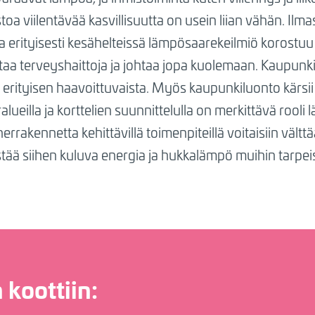
oa viilentävää kasvillisuutta on usein liian vähän. I
a erityisesti kesähelteissä lämpösaarekeilmiö korostu
ttaa terveyshaittoja ja johtaa jopa kuolemaan. Kaupu
 erityisen haavoittuvaista. Myös kaupunkiluonto kärsi
ralueilla ja korttelien suunnittelulla on merkittävä rool
iherrakennetta kehittävillä toimenpiteillä voitaisiin väl
stää siihen kuluva energia ja hukkalämpö muihin tarpeis
 koottiin: