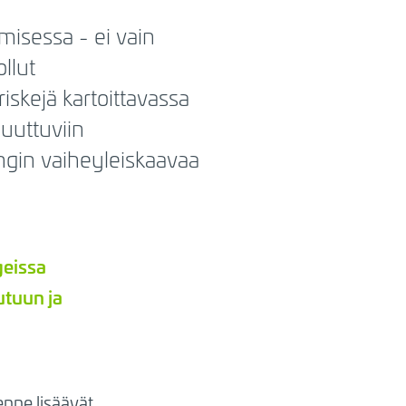
isessa - ei vain
llut
skejä kartoittavassa
uuttuviin
ngin vaiheyleiskaavaa
geissa
tuun ja
enne lisäävät