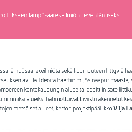
avoitukseen lämpösaarekeilmiön lieventämiseksi
a lämpösaarekeilmiötä sekä kuumuuteen liittyviä haav
atsauksen avulla. Ideoita haettiin myös naapurimaasta, 
mpereen kantakaupungin alueelta laadittiin satelliitt
uumimmiksi alueiksi hahmottuivat tiiviisti rakennetut kes
Vilja L
ntojen metsäiset alueet,
kertoo projektipäällikkö