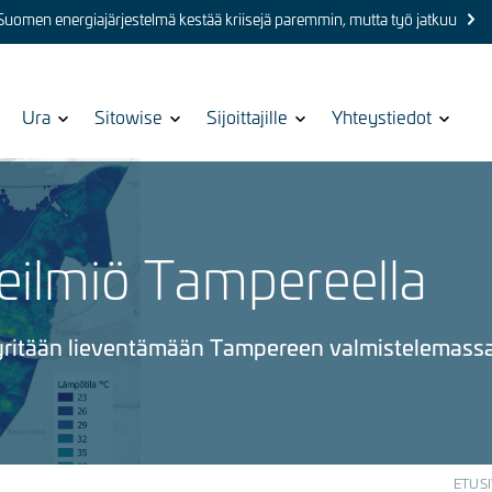
 Suomen energiajärjestelmä kestää kriisejä paremmin, mutta työ jatkuu
Show
Ura
Show
Sitowise
Show
Sijoittajille
Show
Yhteystiedot
submenu
submenu
submenu
submenu
for
for
for
for
ilmiö Tampereella
ritään lieventämään Tampereen valmistelemass
ETUS