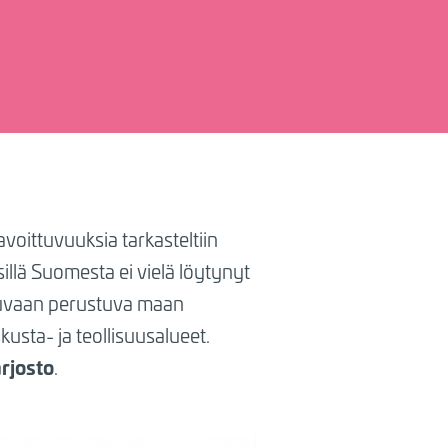
oittuvuuksia tarkasteltiin
sillä Suomesta ei vielä löytynyt
ikuvaan perustuva maan
kusta- ja teollisuusalueet.
arjosto
.