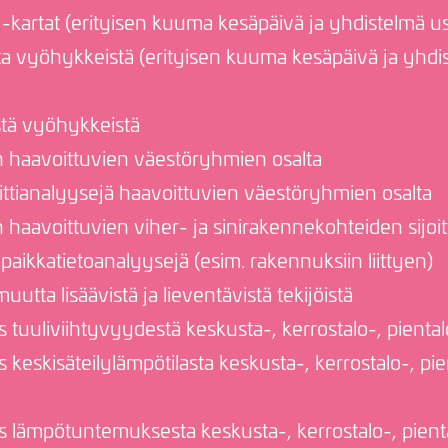
 -kartat (erityisen kuuma kesäpäivä ja yhdistelmä u
a vyöhykkeistä (erityisen kuuma kesäpäivä ja yhdi
istä vyöhykkeistä
en haavoittuvien väestöryhmien osalta
eittianalyysejä haavoittuvien väestöryhmien osalta
en haavoittuvien viher- ja sinirakennekohteiden sijoi
 paikkatietoanalyysejä (esim. rakennuksiin liittyen)
utta lisäävistä ja lieventävistä tekijöistä
 tuuliviihtyvyydestä keskusta-, kerrostalo-, pientalo
 keskisäteilylämpötilasta keskusta-, kerrostalo-, pie
s lämpötuntemuksesta keskusta-, kerrostalo-, pienta