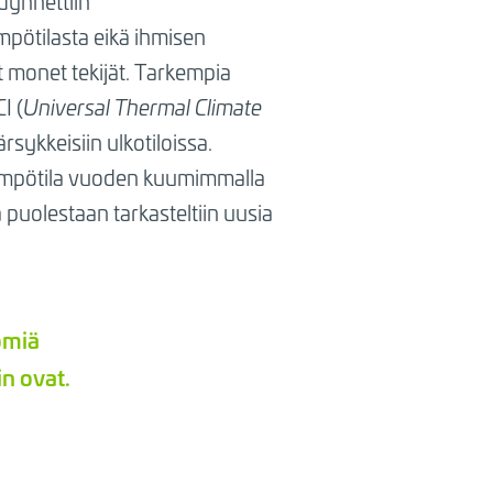
dynnettiin
mpötilasta eikä ihmisen
t monet tekijät. Tarkempia
I (
Universal Thermal Climate
rsykkeisiin ulkotiloissa.
lylämpötila vuoden kuumimmalla
 puolestaan tarkasteltiin uusia
ömiä
in ovat.