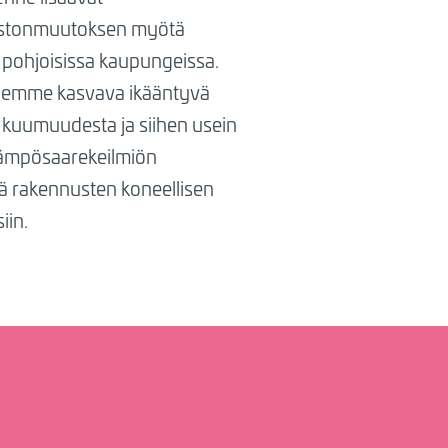
lmastonmuutoksen myötä
u pohjoisissa kaupungeissa.
nkiemme kasvava ikääntyvä
i kuumuudesta ja siihen usein
i lämpösaarekeilmiön
ttää rakennusten koneellisen
iin.