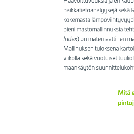
Haavoittuvuuksia ja eri kau
paikkatietoanalyysejä sekä R
kokemasta lämpöviihtyvyyde
pienilmastomallinnuksia tehti
Index
) on matemaattinen mall
Mallinuksen tuloksena kartoi
viikolla sekä vuotuiset tuul
maankäytön suunnittelukoht
Mitä 
pinto