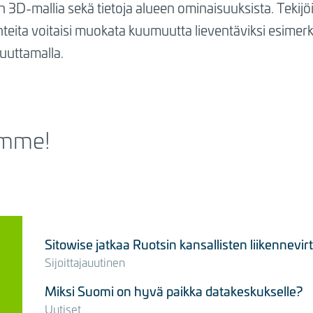
n 3D-mallia sekä tietoja alueen ominaisuuksista. Tekijöi
hteita voitaisi muokata kuumuutta lieventäviksi esimerki
uuttamalla.
imme!
Sitowise jatkaa Ruotsin kansallisten liikennevi
Sijoittajauutinen
Miksi Suomi on hyvä paikka datakeskukselle?
Uutiset