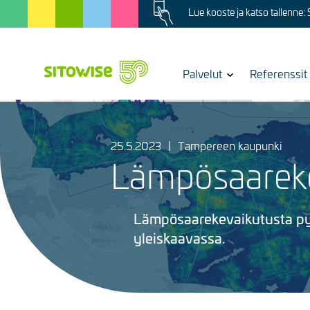
Image
Skip
Lue kooste ja katso tallenne:
to
main
content
Show
Palvelut
Referenssit
submenu
for
Kuva
25.5.2023
|
Tampereen kaupunki
Lämpösaareke
Lämpösaarekevaikutusta py
yleiskaavassa.