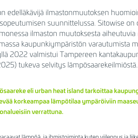
 edelläkävijä ilmastonmuutoksen huomioim
sopeutumisen suunnittelussa. Sitowise on o
onessa ilmaston muutoksesta aiheutuvia ri
imassa kaupunkiympäristön varautumista m
syllä 2022 valmistui Tampereen kantakaupu
025) tukeva selvitys lämpösaarekeilmiöstä.
saareke eli urban heat island tarkoittaa kaupun
evää korkeampaa lämpötilaa ympäröiviin maaseu
onalueisiin verrattuna.
aavat lämpöä, ja ihmistoiminta kuten viilennys ja liik