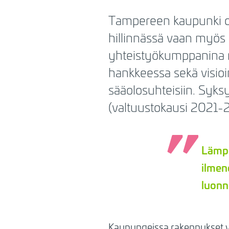
BREADCRUMB
Tampereen kaupunki on
hillinnässä vaan myös 
yhteistyökumppanina m
hankkeessa sekä visio
sääolosuhteisiin. Syk
(valtuustokausi 2021-2
Lämpö
ilmen
luonn
Kaupungeissa rakennukset var