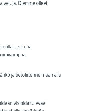
palveluja. Olemme olleet
tämällä ovat yhä
 toimivampaa.
ähkö ja tietoliikenne maan alla
idaan visioida tulevaa
uttavat elinympäristön