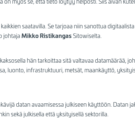
 on myös se, että tieto löytyy helposti. Siis aivan kut
kaikkien saatavilla. Se tarjoaa niin sanottua digitaalist
Mikko Ristikangas
o johtaja
Sitowiselta.
a kaksosella hän tarkoittaa sitä valtavaa datamäärää, 
a, luonto, infrastruktuuri, metsät, maankäyttö, yksityise
äkävijä datan avaamisessa julkiseen käyttöön. Datan 
 sekä julkisella että yksityisellä sektorilla.