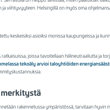
n ja viihtyvyyteen.
Helsingillä on myös oma ohjelmansa h
ttu keskeisiksi asioiksi monissa kaupungeissa ja kunn
atkaisuissa, joissa tavoitellaan hiilineutraaliutta ja t
elassa tekoäly arvioi taloyhtiöiden energiansääs
ämmityskustannuksia.
n merkitystä
nnetään rakennetussa ympäristössä, tarvitaan hyvin 