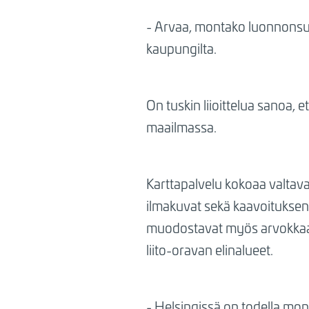
BREADCRUMB
- Arvaa, montako luonnonsuo
kaupungilta.
On tuskin liioittelua sanoa, 
maailmassa.
Karttapalvelu kokoaa valtava
ilmakuvat sekä kaavoituksen 
muodostavat myös arvokkaat 
liito-oravan elinalueet.
- Helsingissä on todella moni