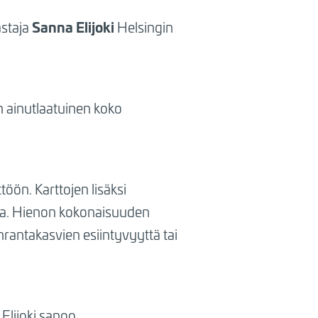
Sanna Elijoki
astaja
Helsingin
n ainutlaatuinen koko
öön. Karttojen lisäksi
ja.
Hienon kokonaisuuden
rantakasvien esiintyvyyttä tai
Elijoki sanoo.