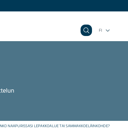
FI
ttelun
NKO NAAPURISSASI LEPAKKOALUE TAI SAMMAKKOELÄINKOHDE?