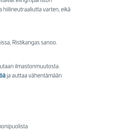
iilineutraaliutta varten, eikä
issa, Ristikangas sanoo.
orjutaan ilmastonmuutosta.
töä
ja auttaa vähentämään
monipuolista