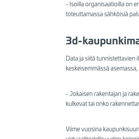
- Isoilla organisaatioilla o
toteuttamassa sähköisiä palv
3d-kaupunkimal
Data ja siitä tunnistettavi
keskeisemmässä asemassa, k
- Jokaisen rakentajan ja rake
kulkevat tai onko rakennetta
Viime vuosina kaupunkisuunni
virtuaalitodellisuuden keino