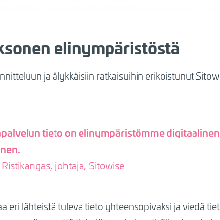
aksonen elinympäristöstä
tteluun ja älykkäisiin ratkaisuihin erikoistunut Sito
apalvelun tieto on elinympäristömme digitaalinen
onen.
Ristikangas, johtaja, Sitowise
eri lähteistä tuleva tieto yhteensopivaksi ja viedä tiet