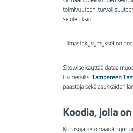
toimivuuteen, turvallisuutee
se ole yksin.
- Ilmastokysymykset on noste
Sitowise käyttää dataa myös r
Tampereen Tamm
Esimerkiksi
päästöjä sekä asukkaiden l
Koodia, jolla o
Kun isoja tietomääriä hyödy