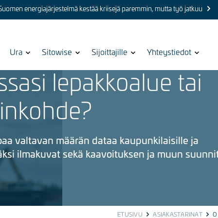
 Suomen energiajärjestelmä kestää kriisejä paremmin, mutta työ jatkuu
Show
Ura
Show
Sitowise
Show
Sijoittajille
Show
Yhteystiedot
submenu
submenu
submenu
submenu
sasi lepakkoalue tai
for
for
for
for
inkohde?
oaa valtavan määrän dataa kaupunkilaisille ja
isäksi ilmakuvat sekä kaavoituksen ja muun
suunni
ETUSIVU
ASIAKASTARINAT
O