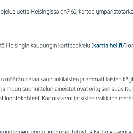
jelualuetta Helsingissä on? 61, kertoo ympäristötark
kartta.hel.fi/
että Helsingin kaupungin karttapalvelu (
) o
n määrän dataa kaupunkilaisten ja ammattilaisten käytt
ja muun suunnittelun aineistot ovat erityisen suosittu
luontokohteet. Kartoista voi tarkistaa vaikkapa meren
muotoinen luonto, johon voi tutustua karttojen avulla, 