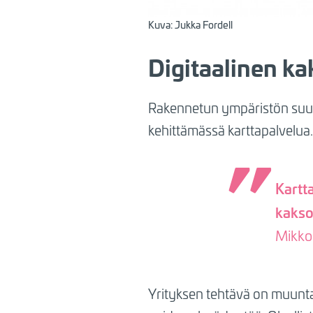
Kuva: Jukka Fordell
Digitaalinen k
Rakennetun ympäristön suunni
kehittämässä karttapalvelua.
Kartt
kaks
Mikko 
Yrityksen tehtävä on muuntaa 