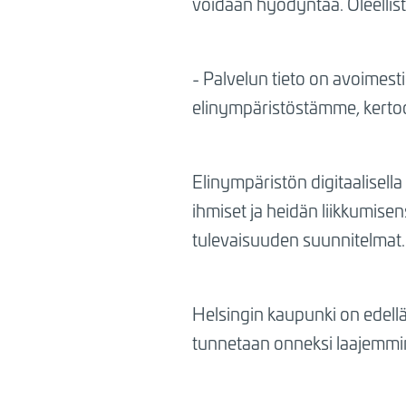
voidaan hyödyntää. Oleellista
- Palvelun tieto on avoimesti 
elinympäristöstämme, kerto
Elinympäristön digitaalisell
ihmiset ja heidän liikkumisens
tulevaisuuden suunnitelmat.
Helsingin kaupunki on edell
tunnetaan onneksi laajemminkin