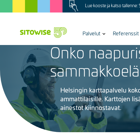
Image
Skip
Lue kooste ja katso tallenne:
to
main
content
Show
Palvelut
Referenssit
3.12.2020
|
Helsingin kaupunki
submenu
Onko naapuris
for
Kuva
sammakkoelä
Helsingin karttapalvelu kok
ammattilaisille. Karttojen l
ainestot kiinnostavat.