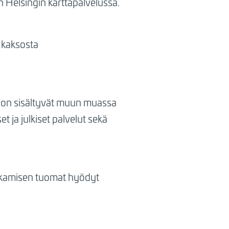
en Helsingin karttapalvelussa.
a kaksosta
johon sisältyvät muun muassa
t ja julkiset palvelut sekä
jakamisen tuomat hyödyt