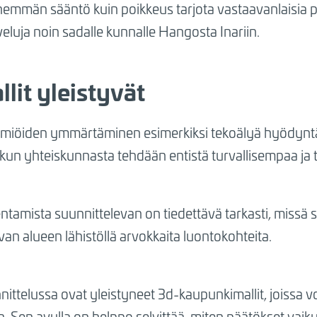
n enemmän sääntö kuin poikkeus tarjota vastaavanlaisia 
eluja noin sadalle kunnalle Hangosta Inariin.
lit yleistyvät
en ilmiöiden ymmärtäminen esimerkiksi tekoälyä hyödyn
un yhteiskunnasta tehdään entistä turvallisempaa ja
ntamista suunnittelevan on tiedettävä tarkasti, missä s
van alueen lähistöllä arvokkaita luontokohteita.
ttelussa ovat yleistyneet 3d-kaupunkimallit, joissa vo
in. Sen avulla on helppo selvittää, miten päätökset vaik