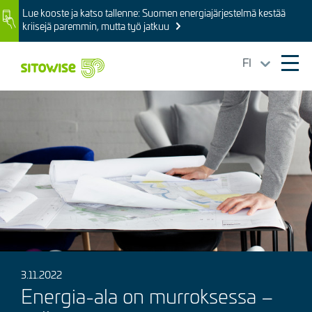
Skip
Lue kooste ja katso tallenne: Suomen energiajärjestelmä kestää
Image
to
kriisejä paremmin, mutta työ jatkuu
main
content
FI
Ope
mai
Kuva
navi
3.11.2022
Energia-ala on murroksessa –