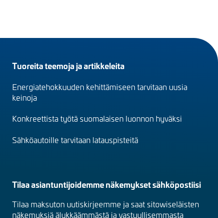
Footer
Tuoreita teemoja ja artikkeleita
menu
Energiatehokkuuden kehittämiseen tarvitaan uusia
(fi)
keinoja
Konkreettista työtä suomalaisen luonnon hyväksi
Sähköautoille tarvitaan latauspisteitä
Tilaa asiantuntijoidemme näkemykset sähköpostiisi
Tilaa maksuton uutiskirjeemme ja saat sitowiseläisten
näkemyksiä älykkäämmästä ja vastuullisemmasta