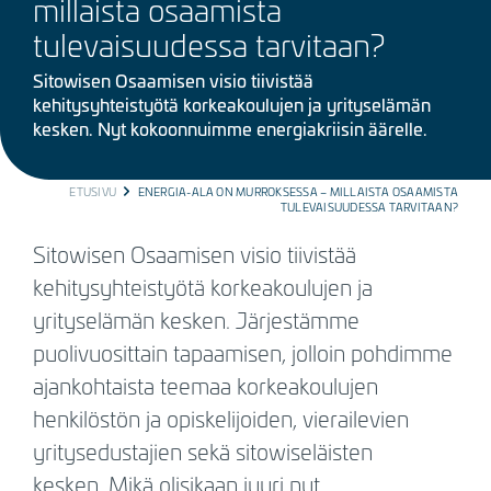
millaista osaamista
tulevaisuudessa tarvitaan?
Sitowisen Osaamisen visio tiivistää
kehitysyhteistyötä korkeakoulujen ja yrityselämän
kesken. Nyt kokoonnuimme energiakriisin äärelle.
BREADCRUMB
ETUSIVU
ENERGIA-ALA ON MURROKSESSA – MILLAISTA OSAAMISTA
TULEVAISUUDESSA TARVITAAN?
Sitowisen Osaamisen visio tiivistää
kehitysyhteistyötä korkeakoulujen ja
yrityselämän kesken. Järjestämme
puolivuosittain tapaamisen, jolloin pohdimme
ajankohtaista teemaa korkeakoulujen
henkilöstön ja opiskelijoiden, vierailevien
yritysedustajien sekä sitowiseläisten
kesken.
Mikä olisikaan juuri nyt