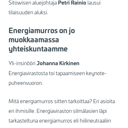
Petri Rainio
Sitowisen aluejohtaja
lausui
tilaisuuden aluksi.
Energiamurros on jo
muokkaamassa
yhteiskuntaamme
Johanna Kirkinen
Yli-insinööri
Energiavirastosta
toi tapaamiseen keynote-
puheenvuoron.
Mitä energiamurros sitten tarkoittaa? Eri asioita
eri ihmisille. Energiaviraston silmälasien läpi
tarkasteltuna energiamurros eli hiilineutraaliin