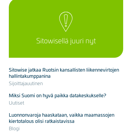
Sitowisellä juuri nyt
Sitowise jatkaa Ruotsin kansallisten liikennevirtojen
hallintakumppanina
Sijoittajauutinen
Miksi Suomi on hyvä paikka datakeskukselle?
Uutiset
Luonnonvaroja haaskataan, vaikka maamassojen
kiertotalous olisi ratkaistavissa
Blogi