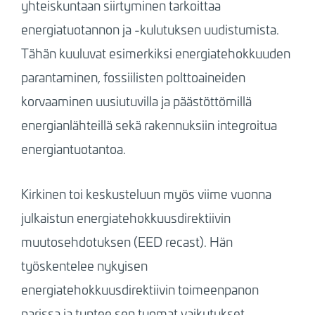
yhteiskuntaan siirtyminen tarkoittaa
energiatuotannon ja -kulutuksen uudistumista.
Tähän kuuluvat esimerkiksi energiatehokkuuden
parantaminen, fossiilisten polttoaineiden
korvaaminen uusiutuvilla ja päästöttömillä
energianlähteillä sekä rakennuksiin integroitua
energiantuotantoa.
Kirkinen toi keskusteluun myös viime vuonna
julkaistun energiatehokkuusdirektiivin
muutosehdotuksen (EED recast). Hän
työskentelee nykyisen
energiatehokkuusdirektiivin toimeenpanon
parissa ja tuntee sen tuomat vaikutukset.