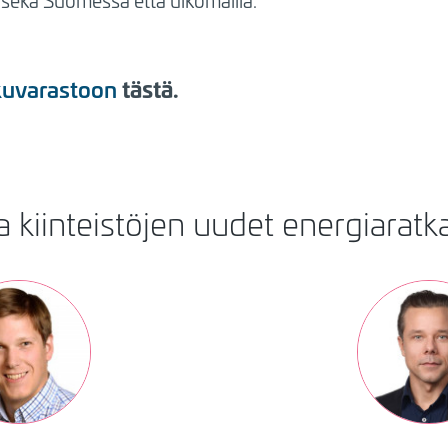
 sekä Suomessa että ulkomailla.
tästä.
uvarastoon
a kiinteistöjen uudet energiaratk
Kuva