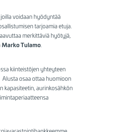
, joilla voidaan hyödyntää
allistumisen tarjoamia etuja.
aavuttaa merkittäviä hyötyjä,
Marko Tulamo
a
.
ssa kiinteistöjen yhteyteen
.
Alusta osaa ottaa huomioon
en kapasiteetin, aurinkosähkön
imintaperiaatteensa
nergiavarastointihankkeemme