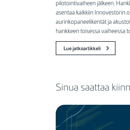
pilotointivaiheen jälkeen. Han
asentaa kaikkiin Innovestorin o
aurinkopaneelikentät ja akust
hankkeen toisessa vaiheessa t
Lue jatkoartikkeli
Sinua saattaa kiin