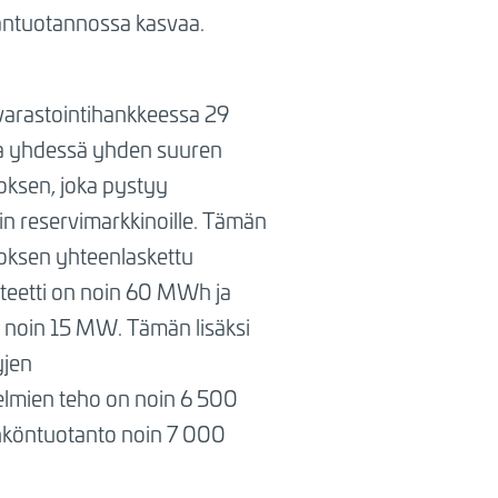
antuotannossa kasvaa.
varastointihankkeessa 29
aa yhdessä yhden suuren
toksen, joka pystyy
in reservimarkkinoille. Tämän
toksen yhteenlaskettu
teetti on noin 60 MWh ja
 noin 15 MW. Tämän lisäksi
yjen
telmien teho on noin 6 500
hköntuotanto noin 7 000