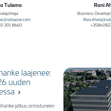
ko
Tulamo
Roni
Ah
ialajohtaja
Business Develop
mo@sitowise.com
Roni.Ahola@si
50 301 8660
+3584082
hanke laajenee:
26 uuden
essa
tihanke jatkuu onnistuneen