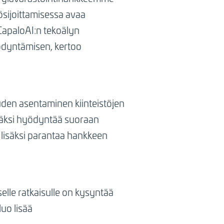
sijoittamisessa avaa
 CapaloAI:n tekoälyn
ödyntämisen, kertoo
uden asentaminen kiinteistöjen
isäksi hyödyntää suoraan
 lisäksi parantaa hankkeen
selle ratkaisulle on kysyntää
luo lisää