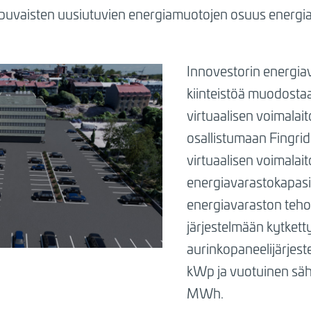
ippuvaisten uusiutuvien energiamuotojen osuus energi
Innovestorin energia
kiinteistöä muodost
virtuaalisen voimalai
osallistumaan Fingrid
virtuaalisen voimalai
energiavarastokapasi
energiavaraston teho
järjestelmään kytkett
aurinkopaneelijärjes
kWp ja vuotuinen sä
MWh.