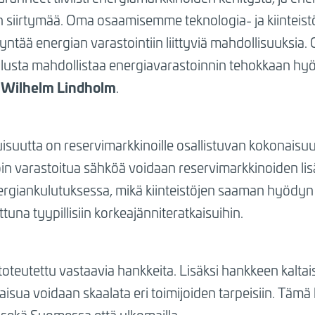
 siirtymää. Oma osaamisemme teknologia- ja kiinteistö
tää energian varastointiin liittyviä mahdollisuuksia.
lusta mahdollistaa energiavarastoinnin tehokkaan hy
Wilhelm Lindholm
a
.
isuutta on reservimarkkinoille osallistuvan kokonaisu
öin varastoitua sähköä voidaan reservimarkkinoiden l
energiankulutuksessa, mikä kiinteistöjen saaman hyödyn
una tyypillisiin korkeajänniteratkaisuihin.
toteutettu vastaavia hankkeita. Lisäksi hankkeen kaltai
aisua voidaan skaalata eri toimijoiden tarpeisiin. Tämä 