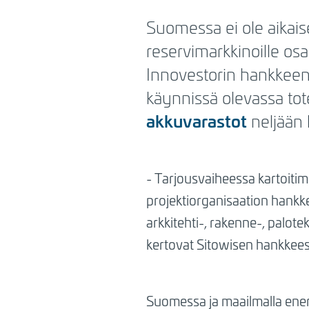
BREADCRUMB
Suomessa ei ole aikai
reservimarkkinoille osa
Innovestorin hankkee
käynnissä olevassa tot
akkuvarastot
neljään k
- Tarjousvaiheessa kartoiti
projektiorganisaation hankke
arkkitehti-, rakenne-, palot
kertovat Sitowisen hankkees
Suomessa ja maailmalla ene