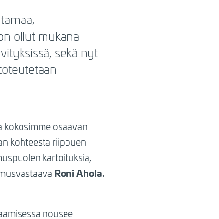
stamaa,
e on ollut mukana
vityksissä, sekä nyt
 toteutetaan
 ja kokosimme osaavan
aan kohteesta riippuen
muspuolen kartoituksia,
Roni Ahola.
imusvastaava
kaamisessa nousee