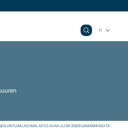
FI
suuren
EN VIRTUAALIVOIMALAITOS AVAA UUSIA ENERGIAMARKKINOITA