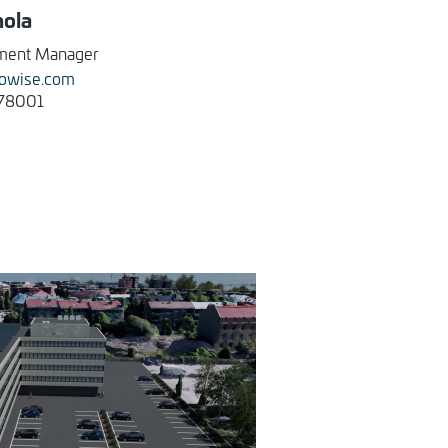
ola
ment Manager
towise.com
78001