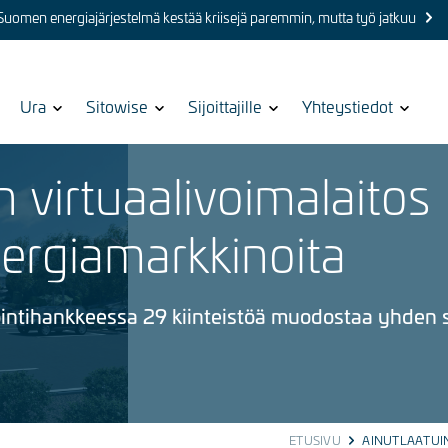
 Suomen energiajärjestelmä kestää kriisejä paremmin, mutta työ jatkuu
Show
Ura
Show
Sitowise
Show
Sijoittajille
Show
Yhteystiedot
submenu
submenu
submenu
submenu
for
for
for
for
 virtuaalivoimalaitos
ergiamarkkinoita
ointihankkeessa 29 kiinteistöä muodostaa yhden 
ETUSIVU
AINUTLAATUIN