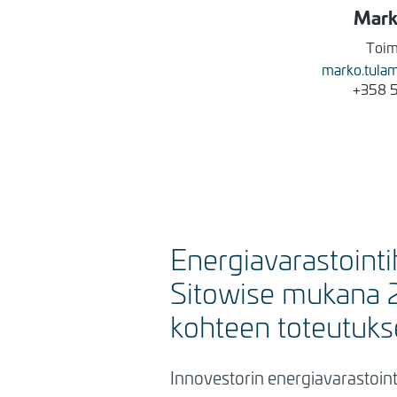
Mar
Toim
marko.tula
+358 
Energiavarastointi
Sitowise mukana 
kohteen toteutuks
Innovestorin energiavarastoin