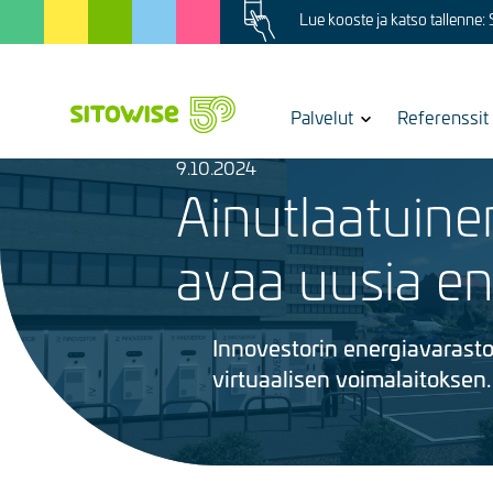
Image
Skip
Lue kooste ja katso tallenne:
to
main
content
Show
Palvelut
Referenssit
submenu
for
9.10.2024
Kuva
Ainutlaatuinen
avaa uusia en
Innovestorin energiavarast
virtuaalisen voimalaitoksen.