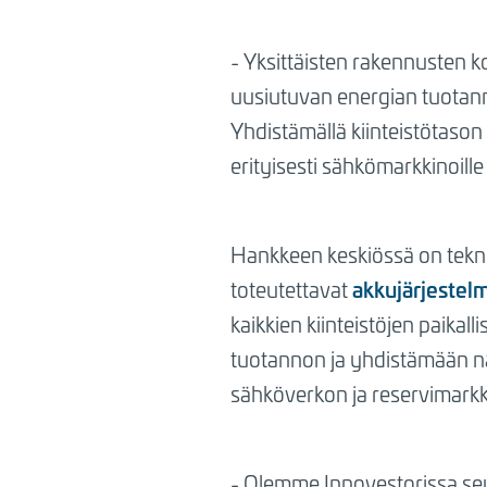
- Yksittäisten rakennusten ko
uusiutuvan energian tuotann
Yhdistämällä kiinteistötason
erityisesti sähkömarkkinoille
Hankkeen keskiössä on tekno
akkujärjestel
toteutettavat
kaikkien kiinteistöjen paika
tuotannon ja yhdistämään n
sähköverkon ja reservimark
- Olemme Innovestorissa seu