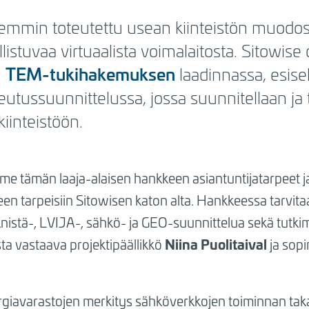
semmin toteutettu usean kiinteistön muodo
llistuvaa virtuaalista voimalaitosta. Sitowis
TEM-tukihakemuksen
n
laadinnassa, esisel
eutussuunnittelussa, jossa suunnitellaan ja
iinteistöön.
mme tämän laaja-alaisen hankkeen asiantuntijatarpeet
en tarpeisiin Sitowisen katon alta. Hankkeessa tarvit
eknistä-, LVIJA-, sähkö- ja GEO-suunnittelua sekä tutki
Niina Puolitaival
ta vastaava projektipäällikkö
ja sop
rgiavarastojen merkitys sähköverkkojen toiminnan ta