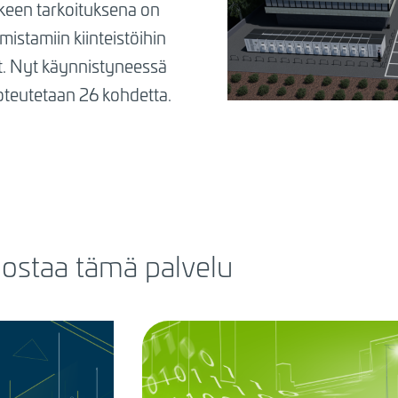
kkeen tarkoituksena on
mistamiin kiinteistöihin
ot. Nyt käynnistyneessä
oteutetaan 26 kohdetta.
nostaa tämä palvelu