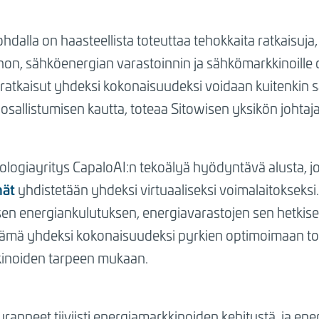
hdalla on haasteellista toteuttaa tehokkaita ratkaisuja
on, sähköenergian varastoinnin ja sähkömarkkinoille os
 ratkaisut yhdeksi kokonaisuudeksi voidaan kuitenkin s
 osallistumisen kautta, toteaa Sitowisen yksikön johtaj
logiayritys CapaloAI:n tekoälyä hyödyntävä alusta, jo
mät
yhdistetään yhdeksi virtuaaliseksi voimalaitokseksi
llisen energiankulutuksen, energiavarastojen sen hetkis
ämä yhdeksi kokonaisuudeksi pyrkien optimoimaan to
kinoiden tarpeen mukaan.
ranneet tiiviisti energiamarkkinoiden kehitystä, ja e