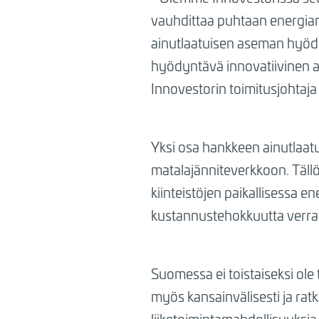
vauhdittaa puhtaan energian
ainutlaatuisen aseman hyödyn
hyödyntävä innovatiivinen a
Innovestorin toimitusjohtaj
Yksi osa hankkeen ainutlaatu
matalajänniteverkkoon. Täll
kiinteistöjen paikallisessa 
kustannustehokkuutta verratt
Suomessa ei toistaiseksi ole 
myös kansainvälisesti ja ratk