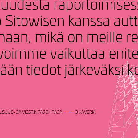
­suu­desta rapor­toi­mi­ses
 Sitowisen kanssa autt
­maan, mikä on meille re
voimme vaikuttaa enite
ään tiedot järke­väksi k
.
ISUUS- JA VIESTINTÄJOHTAJA
3 KAVERIA