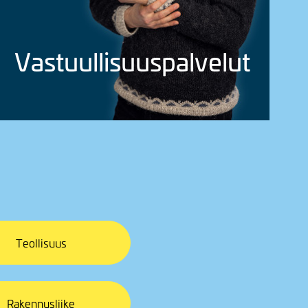
Vastuul­li­suus­pal­velut
Teollisuus
Rakennusliike