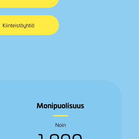
Kiinteistöyhtiö
Monipuolisuus
Noin