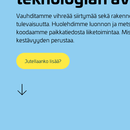
Vauhditamme vihreää siirtymää sekä rakenn
tulevaisuutta. Huolehdimme luonnon ja mets
koodaamme paikkatiedosta liiketoimintaa. M
kestävyyden perustaa.
Jutellaanko lisää?