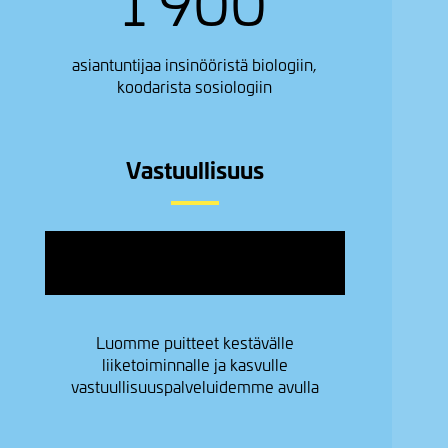
1 900
asiantuntijaa insinööristä biologiin,
koodarista sosiologiin
Vastuullisuus
Image
Luomme puitteet kestävälle
liiketoiminnalle ja kasvulle
vastuullisuuspalveluidemme avulla