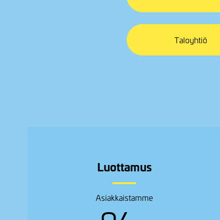
Taloyhtiö
Luottamus
Asiakkaistamme