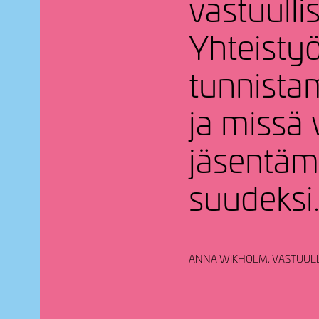
vastuul­li
Yhteistyö
tunnis­ta
ja missä 
jäsen­tä­m
suu­deksi
ANNA WIKHOLM, VASTUULL