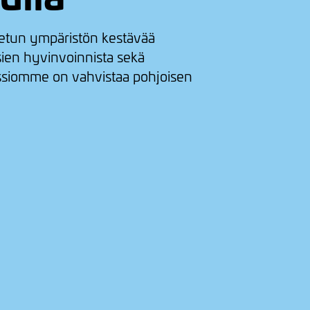
etun ympäristön kestävää
ien hyvinvoinnista sekä
issiomme on vahvistaa pohjoisen