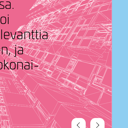
sa.
oi
le­vanttia
n, ja
oko­nai­