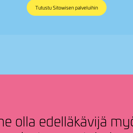
Tutustu Sitowisen palveluihin
olla edel­lä­kä­vijä my