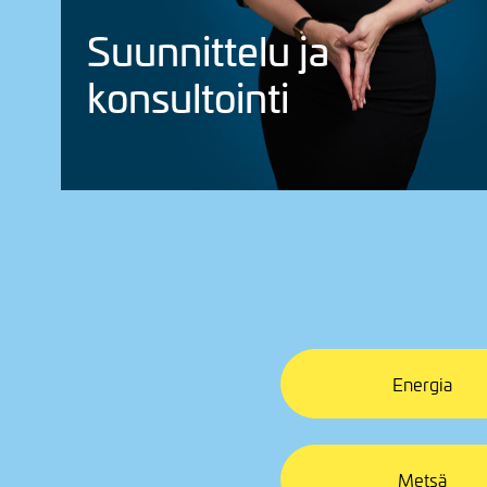
Suun­nit­telu ja
konsul­tointi
Energia
Metsä