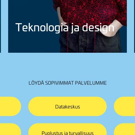
Tekno­logia ja design
LÖYDÄ SOPIVIMMAT PALVELUMME
Datakeskus
Puolustus ja turvallisuus