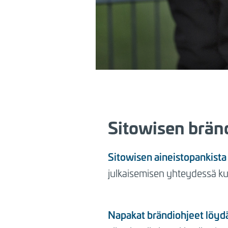
Sitowisen brän
Sitowisen aineistopankista
julkaisemisen yhteydessä k
Napakat brändiohjeet löydä