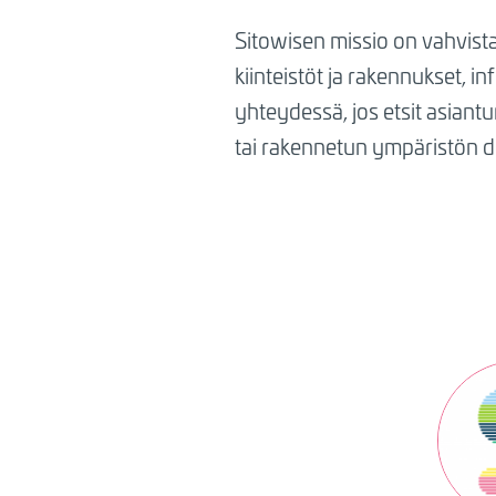
toimialoiltamme.
Sitowisen missio on vahvist
kiinteistöt ja rakennukset, i
yhteydessä, jos etsit asiant
tai rakennetun ympäristön di
Kuva