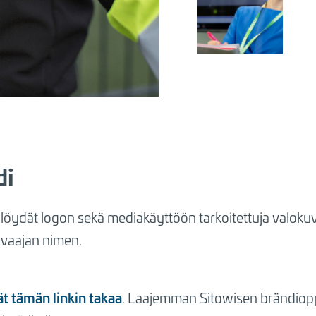
di
löydät logon sekä mediakäyttöön tarkoitettuja valokuv
uvaajan nimen.
t tämän linkin takaa
. Laajemman Sitowisen brändiopp