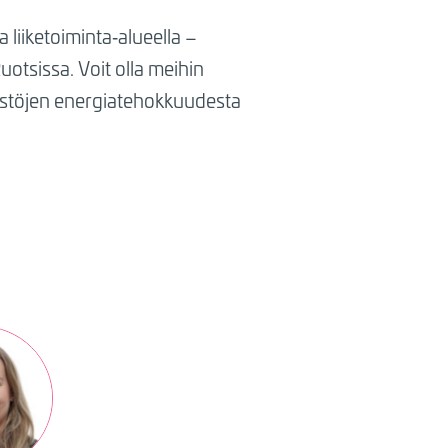
liiketoiminta‑alueella –
Ruotsissa.
Voit olla meihin
teistöjen energiatehokkuudesta