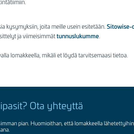
intätiimiin.
Sitowise-
a kysymyksiin, joita meille usein esitetään.
tunnuslukumme
sittelyt ja viimeisimmät
.
alla lomakkeella, mikäli et löydä tarvitsemaasi tietoa.
ipasit? Ota yhteyttä
imman pian. Huomioithan, että lomakkeella lähetettyihi
kana.