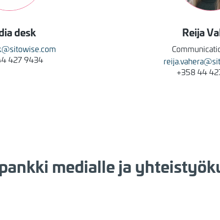
dia
desk
Reija
Va
k@sitowise.com
Communicati
44 427 9434
reija.vahera@s
+358 44 42
pankki medialle ja yhteistyök