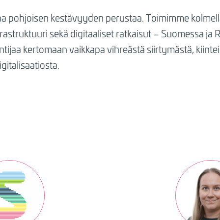
aa pohjoisen kestävyyden perustaa. Toimimme kolmella 
nfrastruktuuri sekä digitaaliset ratkaisut – Suomessa ja 
untijaa kertomaan vaikkapa vihreästä siirtymästä, kiin
gitalisaatiosta.
Kuva