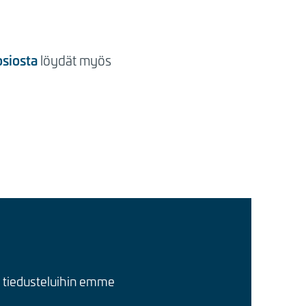
osiosta
löydät myös
n tiedusteluihin emme