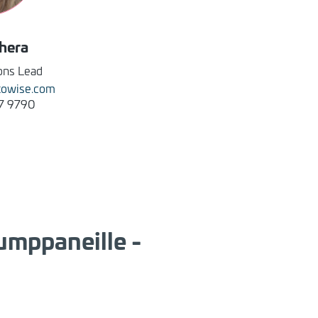
hera
ons Lead
itowise.com
7 9790
umppaneille -