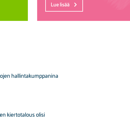
Lue lisää
rtojen hallintakumppanina
 kiertotalous olisi