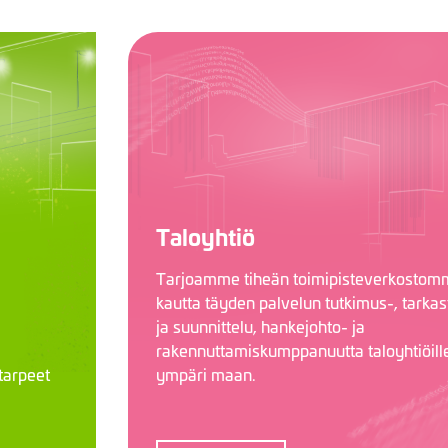
Taloyhtiö
Tarjoamme tiheän toimipisteverkostom
kautta täyden palvelun tutkimus-, tarkas
ja suunnittelu, hankejohto- ja
rakennuttamiskumppanuutta taloyhtiöill
tarpeet
ympäri maan.