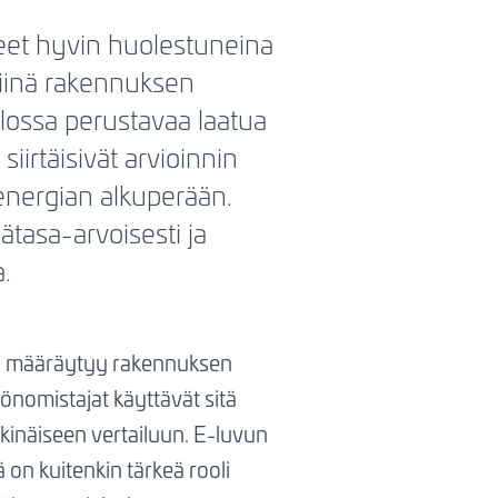
neet hyvin huolestuneina
Siinä rakennuksen
lossa perustavaa laatua
irtäisivät arvioinnin
nergian alkuperään.
pätasa-arvoisesti ja
a.
la määräytyy rakennuksen
tönomistajat käyttävät sitä
inäiseen vertailuun. E-luvun
 on kuitenkin tärkeä rooli