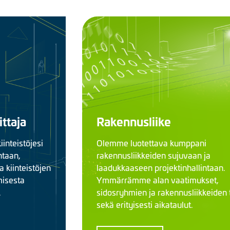
ittaja
Rakennusliike
iinteistöjesi
Olemme luotettava kumppani
ntaan,
rakennusliikkeiden sujuvaan ja
 kiinteistöjen
laadukkaaseen projektinhallintaan.
misesta
Ymmärrämme alan vaatimukset,
.
sidosryhmien ja rakennusliikkeiden 
sekä erityisesti aikataulut.