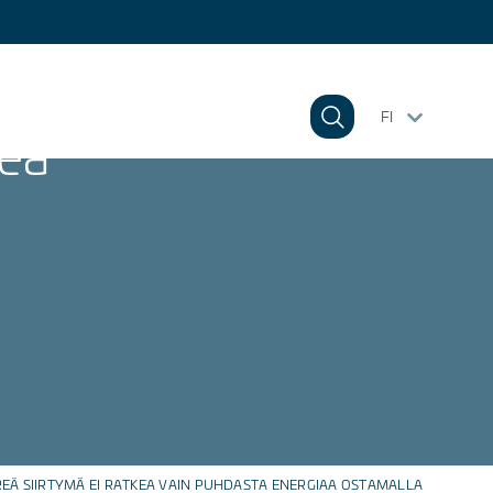
FI
kea
EÄ SIIRTYMÄ EI RATKEA VAIN PUHDASTA ENERGIAA OSTAMALLA