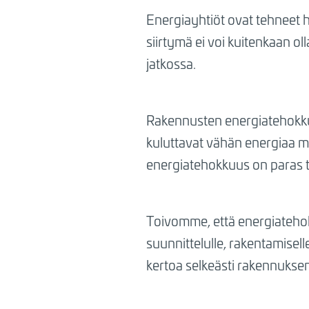
Energiayhtiöt ovat tehneet 
siirtymä ei voi kuitenkaan ol
jatkossa.
Rakennusten energiatehokku
kuluttavat vähän energiaa my
energiatehokkuus on paras t
Toivomme, että energiatehokk
suunnittelulle, rakentamisell
kertoa selkeästi rakennukse