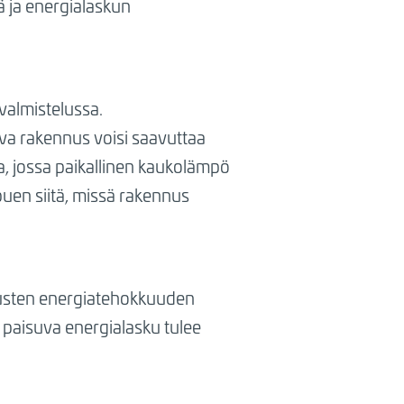
 ja energialaskun
valmistelussa.
va rakennus voisi saavuttaa
a, jossa paikallinen kaukolämpö
puen siitä, missä rakennus
nusten energiatehokkuuden
 paisuva energialasku tulee