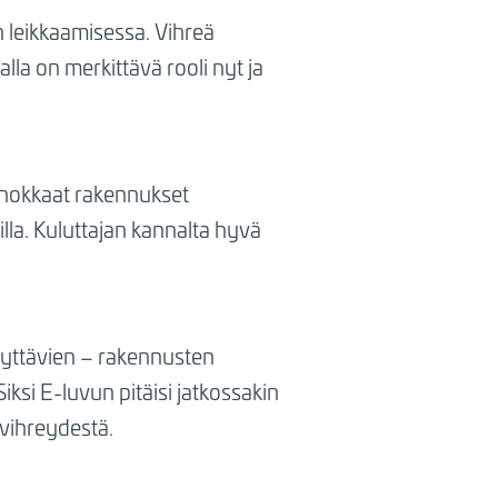
 leikkaamisessa. Vihreä
lla on merkittävä rooli nyt ja
ehokkaat rakennukset
lla. Kuluttajan kannalta hyvä
ilyttävien – rakennusten
iksi E-luvun pitäisi jatkossakin
 vihreydestä.