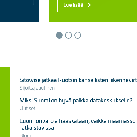
Lue lisää
Sitowise jatkaa Ruotsin kansallisten liikennevi
Sijoittajauutinen
Miksi Suomi on hyvä paikka datakeskukselle?
Uutiset
Luonnonvaroja haaskataan, vaikka maamassojen
ratkaistavissa
Blogi