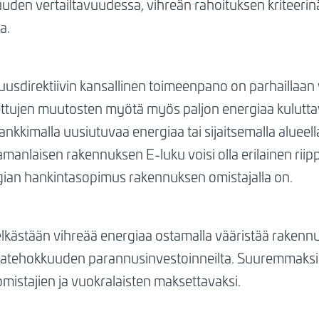
den vertailtavuudessa, vihreän rahoituksen kriteerinä
a.
sdirektiivin kansallinen toimeenpano on parhaillaan 
ttujen muutosten myötä myös paljon energiaa kulutta
nkkimalla uusiutuvaa energiaa tai sijaitsemalla alueell
manlaisen rakennuksen E-luku voisi olla erilainen riip
ergian hankintasopimus rakennuksen omistajalla on.
kästään vihreää energiaa ostamalla vääristää raken
rgiatehokkuuden parannusinvestoinneilta. Suuremmaksi
mistajien ja vuokralaisten maksettavaksi.