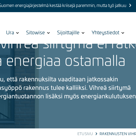
 Suomen energiajärjestelmä kestää kriisejä paremmin, mutta työ jatkuu
Show
Ura
Show
Sitowise
Show
Sijoittajille
Show
Yhteystiedot
ihreä siirtymä ei rat
submenu
submenu
submenu
submenu
for
for
for
for
 energiaa ostamalla
u, että rakennuksilta vaaditaan jatkossakin
syöppö rakennus tulee kalliiksi. Vihreä siirtymä
rgiantuotannon lisäksi myös energiankulutuksen
ETUSIVU
RAKENNUSTEN VIHR