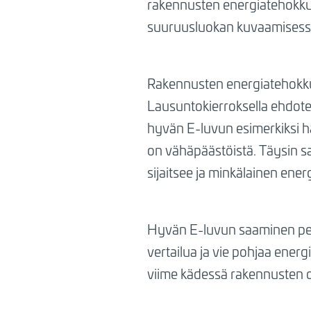
rakennusten energiatehokkuu
suuruusluokan kuvaamisess
Rakennusten energiatehokkuu
Lausuntokierroksella ehdote
hyvän E-luvun esimerkiksi ha
on vähäpäästöistä. Täysin sa
sijaitsee ja minkälainen en
Hyvän E-luvun saaminen pel
vertailua ja vie pohjaa ene
viime kädessä rakennusten o