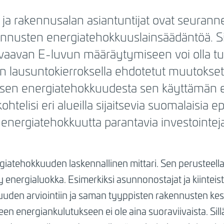
- ja rakennusalan asiantuntijat ovat seuran
akennusten energiatehokkuuslainsäädäntöä. 
vaavan E-luvun määräytymiseen voi olla tu
 lausuntokierroksella ehdotetut muutokset si
ksen energiatehokkuudesta sen käyttämän e
htelisi eri alueilla sijaitsevia suomalaisia e
 energiatehokkuutta parantavia investointej
giatehokkuuden laskennallinen mittari. Sen perusteel
y energialuokka. Esimerkiksi asunnonostajat ja kiinteis
den arviointiin ja saman tyyppisten rakennusten kesk
n energiankulutukseen ei ole aina suoraviivaista. Sillä