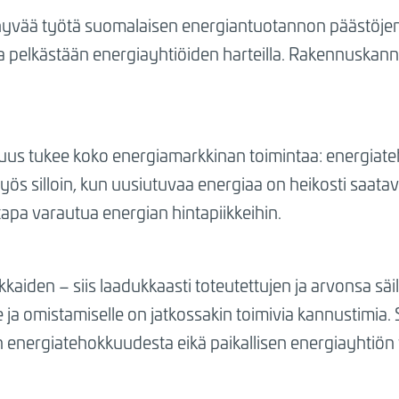
hyvää työtä suomalaisen energiantuotannon päästöjen
la pelkästään energiayhtiöiden harteilla. Rakennuskanna
us tukee koko energiamarkkinan toimintaa: energiat
ös silloin, kun uusiutuvaa energiaa on heikosti saatavi
apa varautua energian hintapiikkeihin.
aiden – siis laadukkaasti toteutettujen ja arvonsa sä
e ja omistamiselle on jatkossakin toimivia kannustimia. S
n energiatehokkuudesta eikä paikallisen energiayhtiön