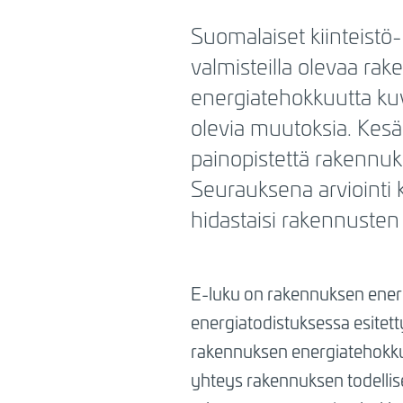
BREADCRUMB
Suomalaiset kiinteistö
valmisteilla olevaa r
energiatehokkuutta ku
olevia muutoksia. Kesän
painopistettä rakennu
Seurauksena arviointi ko
hidastaisi rakennusten
E-luku on rakennuksen ener
energiatodistuksessa esitett
rakennuksen energiatehokkuu
yhteys rakennuksen todellisee