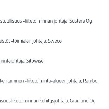
stuullisuus -liiketoiminnan johtaja, Sustera Oy
teistöt -toimialan johtaja, Sweco
mintajohtaja, Sitowise
rakentaminen -liiketoiminta-alueen johtaja, Ramboll
isuusliiketoiminnan kehitysjohtaja, Granlund Oy