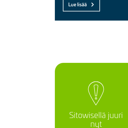
Lue lisää
Sitowisellä juuri
nyt