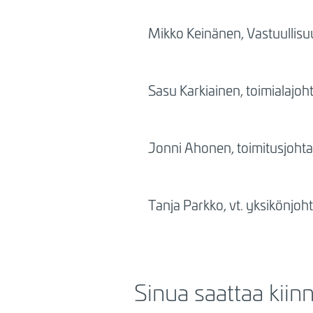
Mikko Keinänen, Vastuullisu
Sasu Karkiainen, toimialajohta
Jonni Ahonen, toimitusjoht
Tanja Parkko, vt. yksikönjohta
Sinua saattaa kiin