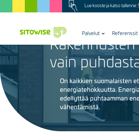
Image
Skip
Lue kooste ja katso tallenne:
to
main
content
7.10.2025
Show
Palvelut
Referenssit
Rakennusten v
submenu
for
Kuva
vain puhdasta
On kaikkien suomalaisten et
energiatehokkuutta. Energia
edellyttää puhtaamman ene
vähentämistä.