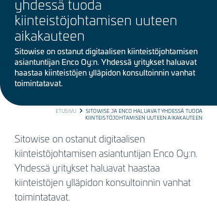
yhdessä tuoda
kiinteistöjohtamisen uuteen
aikakauteen
Sitowise on ostanut digitaalisen kiinteistöjohtamisen
asiantuntijan Enco Oy:n. Yhdessä yritykset haluavat
haastaa kiinteistöjen ylläpidon konsultoinnin vanhat
toimintatavat.
BREADCRUMB
ETUSIVU
SITOWISE JA ENCO HALUAVAT YHDESSÄ TUODA
KIINTEISTÖJOHTAMISEN UUTEEN AIKAKAUTEEN
Sitowise on ostanut digitaalisen
kiinteistöjohtamisen asiantuntijan Enco Oy:n.
Yhdessä yritykset haluavat haastaa
kiinteistöjen ylläpidon konsultoinnin vanhat
toimintatavat.