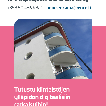
janne.enkama@enco.fi
+358 50 436 4820,
Kuva
Tutustu kiinteistöjen
ylläpidon digitaalisiin
ratkaisuihin!