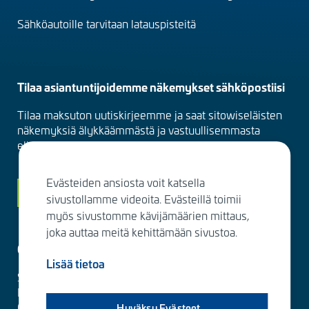
Sähköautoille tarvitaan latauspisteitä
Tilaa asiantuntijoidemme näkemykset sähköpostiisi
Tilaa maksuton uutiskirjeemme ja saat sitowiseläisten
näkemyksiä älykkäämmästä ja vastuullisemmasta
elinympäristöstä suoraan sähköpostiisi kuukausittain.
Evästeiden ansiosta voit katsella
Siirry tilaamaan
sivustollamme videoita. Evästeillä toimii
myös sivustomme kävijämäärien mittaus,
joka auttaa meitä kehittämään sivustoa.
Ota yhteyttä
Lisää tietoa
Sitowise Group Oyj
Linnoitustie 6 D
02600 Espoo, Finland
Hyväksy Evästeet