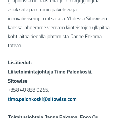
ylläpidossa on haasteita, joihin täytyy löytää
asiakkaita paremmin palvelevia ja
innovatiivisempia ratkaisuja. Yhdessä Sitowisen
kanssa lähdemme viemään kiinteistöjen ylläpitoa
kohti aitoa tiedolla johtamista,
Janne Enkama
toteaa.
Lisätiedot:
Liiketoimintajohtaja Timo Palonkoski,
Sitowise
+358 40 833 0265,
timo.palonkoski@sitowise.com
Toimitusjohtaja Janne Enkama, Enco Oy