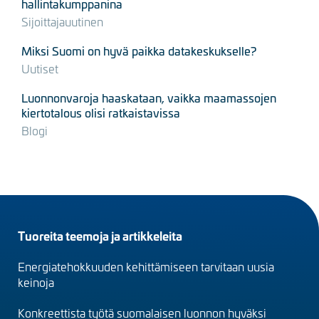
hallintakumppanina
Sijoittajauutinen
Miksi Suomi on hyvä paikka datakeskukselle?
Uutiset
Luonnonvaroja haaskataan, vaikka maamassojen
kiertotalous olisi ratkaistavissa
Blogi
Footer
Tuoreita teemoja ja artikkeleita
menu
Energiatehokkuuden kehittämiseen tarvitaan uusia
(fi)
keinoja
Konkreettista työtä suomalaisen luonnon hyväksi