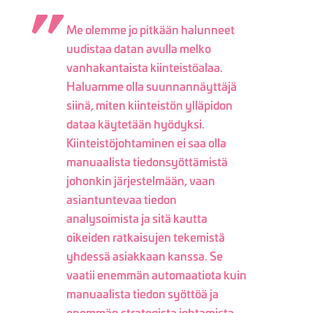
Me olemme jo pitkään halunneet
uudistaa datan avulla melko
vanhakantaista kiinteistöalaa.
Haluamme olla suunnannäyttäjä
siinä, miten kiinteistön ylläpidon
dataa käytetään hyödyksi.
Kiinteistöjohtaminen ei saa olla
manuaalista tiedonsyöttämistä
johonkin järjestelmään, vaan
asiantuntevaa tiedon
analysoimista ja sitä kautta
oikeiden ratkaisujen tekemistä
yhdessä asiakkaan kanssa. Se
vaatii enemmän automaatiota kuin
manuaalista tiedon syöttöä ja
enemmän strategista johtamista