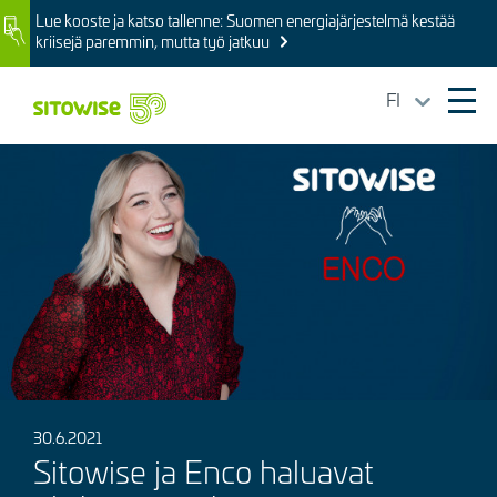
Skip
Lue kooste ja katso tallenne: Suomen energiajärjestelmä kestää
Image
to
kriisejä paremmin, mutta työ jatkuu
main
content
FI
Ope
mai
Kuva
navi
30.6.2021
Sitowise ja Enco haluavat