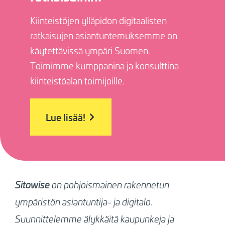
Kiinteistöjen ylläpidon digitaalisten
ratkaisujen asiantuntemuksemme on
käytettävissä ympäri Suomen.
Toimimme kumppanina ja konsulttina
kiinteistöalan toimijoille.
Lue lisää!
Sitowise
on pohjoismainen rakennetun
ympäristön asiantuntija- ja digitalo.
Suunnittelemme älykkäitä kaupunkeja ja