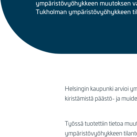
ympäristövyöhykkeen muutoksen val
Tukholman ympäristövyöhykkeen til
BREADCRUMB
Helsingin kaupunki arvioi y
kiristämistä päästö- ja muid
Työssä tuotettiin tietoa mu
ympäristövyöhykkeen tilant