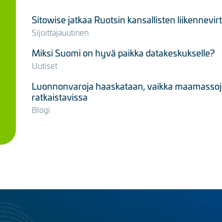
Sitowise jatkaa Ruotsin kansallisten liikennevi
Sijoittajauutinen
Miksi Suomi on hyvä paikka datakeskukselle?
Uutiset
Luonnonvaroja haaskataan, vaikka maamassojen
ratkaistavissa
Blogi