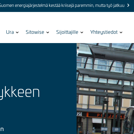
 Suomen energiajärjestelmä kestää kriisejä paremmin, mutta työ jatkuu
Show
Ura
Show
Sitowise
Show
Sijoittajille
Show
Yhteystiedot
submenu
submenu
submenu
submenu
for
for
for
for
Kuva
ykkeen
in