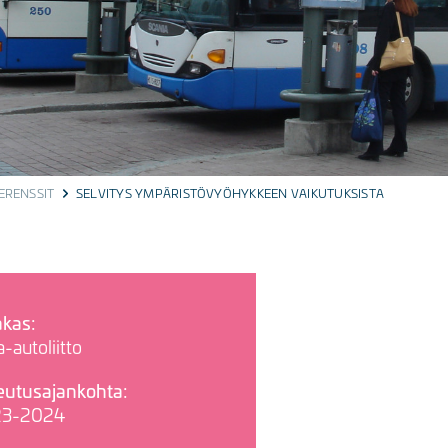
ERENSSIT
SELVITYS YMPÄRISTÖVYÖHYKKEEN VAIKUTUKSISTA
akas:
a-autoliitto
eutusajankohta:
23-2024