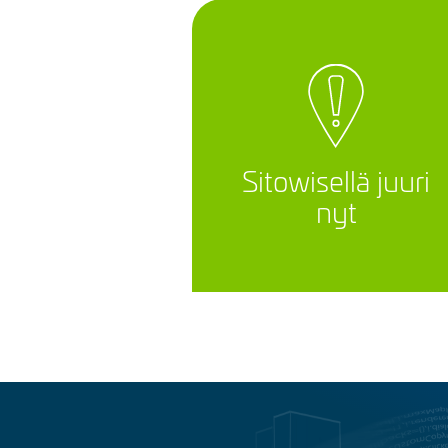
Sitowisellä juuri
nyt