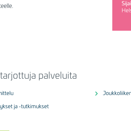
Sija
eelle.
Hels
tarjottuja palveluita
ittelu
Joukkoliike
tykset ja -tutkimukset