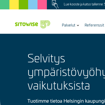
Image
Skip
Lue kooste ja katso tallenne:
to
main
content
Show
Palvelut
Referenssit
submenu
for
Selvitys
ympäristövyöh
vaikutuksista
Tuotimme tietoa Helsingin kaupung