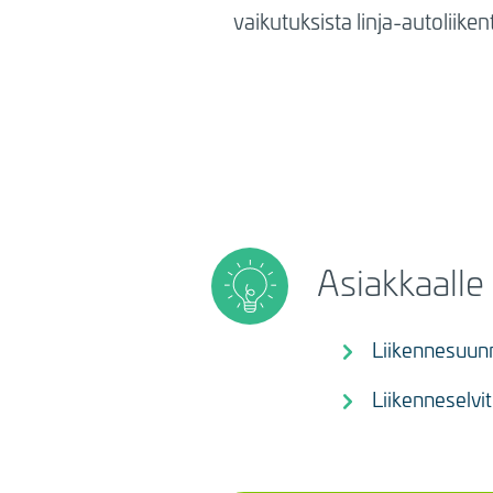
vaikutuksista linja-autoliikent
Asiakkaalle 
Liikennesuunn
Liikenneselvi