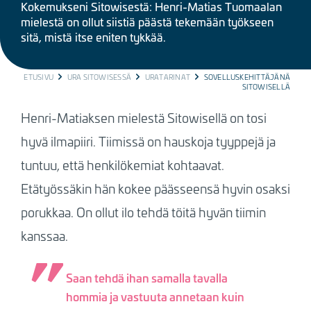
Kokemukseni Sitowisestä: Henri-Matias Tuomaalan
mielestä on ollut siistiä päästä tekemään työkseen
sitä, mistä itse eniten tykkää.
BREADCRUMB
ETUSIVU
URA SITOWISESSÄ
URATARINAT
SOVELLUSKEHITTÄJÄNÄ
SITOWISELLÄ
Henri-Matiaksen mielestä Sitowisellä on tosi
hyvä ilmapiiri. Tiimissä on hauskoja tyyppejä ja
tuntuu, että henkilökemiat kohtaavat.
Etätyössäkin hän kokee päässeensä hyvin osaksi
porukkaa. On ollut ilo tehdä töitä hyvän tiimin
kanssaa.
Saan tehdä ihan samalla tavalla
hommia ja vastuuta annetaan kuin