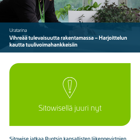
Uratarina
Vihreää tulevaisuutta rakentamassa – Harjoittelun
kautta tuulivoimahankkeisiin
Sitowisellä juuri nyt
Sitowise jatkaa Ruotsin kansallisten liikennevirtojen