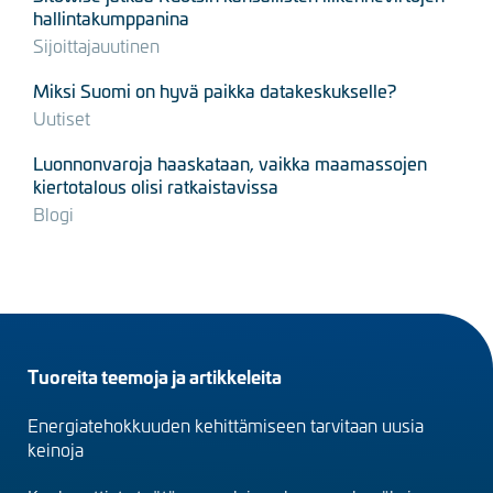
hallintakumppanina
Sijoittajauutinen
Miksi Suomi on hyvä paikka datakeskukselle?
Uutiset
Luonnonvaroja haaskataan, vaikka maamassojen
kiertotalous olisi ratkaistavissa
Blogi
Footer
Tuoreita teemoja ja artikkeleita
menu
Energiatehokkuuden kehittämiseen tarvitaan uusia
(fi)
keinoja