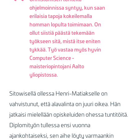
ohjelmoinnissa syntyy, kun saan
erilaisia tapoja kokeilemalla
homman lopulta toimimaan.
On
ollut siistiä päästä tekemään
työkseen sitä, mistä itse eniten
tykkää. Työ vastaa myös hyvin
Computer Science -
maisteriopintojani Aalto
yliopistossa.
Sitowisellä ollessa Henri-Matiakselle on
vahvistunut, että alavalinta on juuri oikea. Hän
jatkaisi mielellään opiskeluiden ohessa tuntitöitä.
Diplomityön tullessa ensi vuonna
ajankohtaiseksi, sen aihe löyty varmaankin