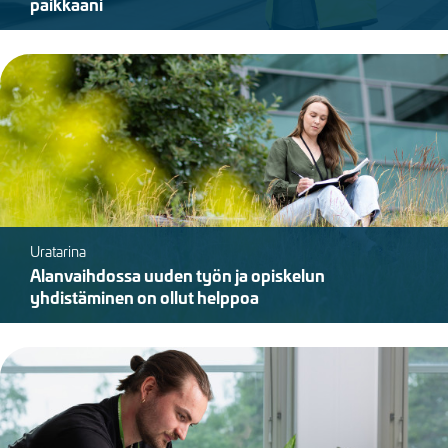
paikkaani
Kuva
Uratarina
Alanvaihdossa uuden työn ja opiskelun
yhdistäminen on ollut helppoa
Kuva