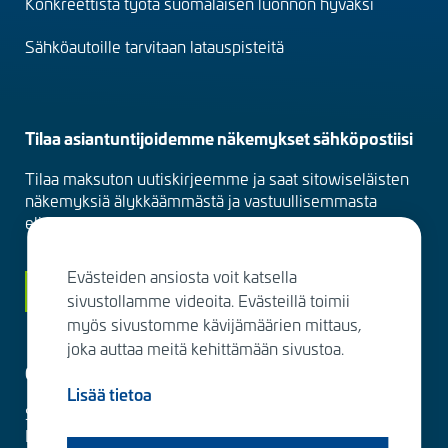
Konkreettista työtä suomalaisen luonnon hyväksi
Sähköautoille tarvitaan latauspisteitä
Tilaa asiantuntijoidemme näkemykset sähköpostiisi
Tilaa maksuton uutiskirjeemme ja saat sitowiseläisten
näkemyksiä älykkäämmästä ja vastuullisemmasta
elinympäristöstä suoraan sähköpostiisi kuukausittain.
Evästeiden ansiosta voit katsella
Siirry tilaamaan
sivustollamme videoita. Evästeillä toimii
myös sivustomme kävijämäärien mittaus,
joka auttaa meitä kehittämään sivustoa.
Ota yhteyttä
Lisää tietoa
Sitowise Group Oyj
Linnoitustie 6 D