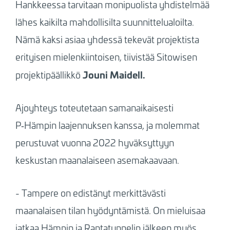
Hankkeessa tarvitaan monipuolista yhdistelmää
lähes kaikilta mahdollisilta suunnittelualoilta.
Nämä kaksi asiaa yhdessä tekevät projektista
erityisen mielenkiintoisen, tiivistää Sitowisen
Jouni Maidell.
projektipäällikkö
Ajoyhteys toteutetaan samanaikaisesti
P‑Hämpin laajennuksen kanssa, ja molemmat
perustuvat vuonna 2022 hyväksyttyyn
keskustan maanalaiseen asemakaavaan.
- Tampere on edistänyt merkittävästi
maanalaisen tilan hyödyntämistä. On mieluisaa
jatkaa Hämpin ja Rantatunnelin jälkeen myös