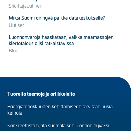
Sijoittajauutinen
Miksi Suomi on hyvä paikka datakeskukselle?
Uutiset
Luonnonvaroja haaskataan, vaikka maamassojen
kiertotalous olisi ratkaistavissa
Blogi
Footer
Tuoreita teemoja ja artikkeleita
menu
Energiatehokkuuden kehittämiseen tarvitaan uusia
(fi)
keinoja
Konkreettista työtä suomalaisen luonnon hyväksi