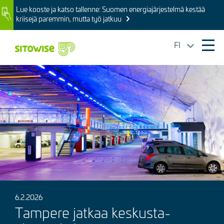
Skip
Lue kooste ja katso tallenne: Suomen energiajärjestelmä kestää
Image
to
kriisejä paremmin, mutta työ jatkuu
main
content
FI
Ope
mai
Kuva
navi
6.2.2026
Tampere jatkaa keskusta-