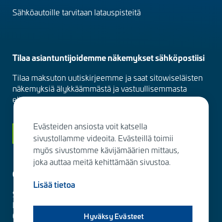
Sähköautoille tarvitaan latauspisteitä
Tilaa asiantuntijoidemme näkemykset sähköpostiisi
Tilaa maksuton uutiskirjeemme ja saat sitowiseläisten
näkemyksiä älykkäämmästä ja vastuullisemmasta
elinympäristöstä suoraan sähköpostiisi kuukausittain.
Evästeiden ansiosta voit katsella
Siirry tilaamaan
sivustollamme videoita. Evästeillä toimii
myös sivustomme kävijämäärien mittaus,
joka auttaa meitä kehittämään sivustoa.
Ota yhteyttä
Lisää tietoa
Sitowise Group Oyj
Linnoitustie 6 D
02600 Espoo, Finland
Hyväksy Evästeet