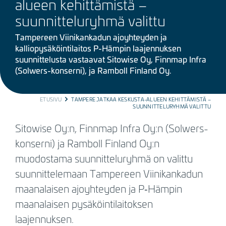
alueen kehittämistä –
suunnitteluryhmä valittu
Tampereen Viinikankadun ajoyhteyden ja
kalliopysäköintilaitos P-Hämpin laajennuksen
suunnittelusta vastaavat Sitowise Oy, Finnmap Infra
(Solwers-konserni), ja Ramboll Finland Oy.
BREADCRUMB
ETUSIVU
TAMPERE JATKAA KESKUSTA-ALUEEN KEHITTÄMISTÄ –
SUUNNITTELURYHMÄ VALITTU
Sitowise Oy:n, Finnmap Infra Oy:n (Solwers-
konserni) ja Ramboll Finland Oy:n
muodostama suunnitteluryhmä on valittu
suunnittelemaan Tampereen Viinikankadun
maanalaisen ajoyhteyden ja P‑Hämpin
maanalaisen pysäköintilaitoksen
laajennuksen.