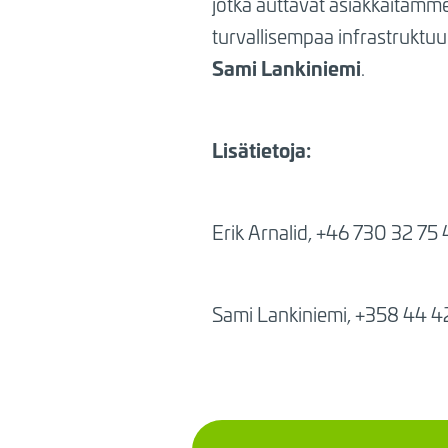
jotka auttavat asiakkaitamm
turvallisempaa infrastruktuur
Sami Lankiniemi
.
Lisätietoja:
Erik
Arnalid, +46
730 32 75 
Sami
Lankiniemi, +358 44 