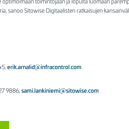
e optimoimaan toimintojaan ja lopulta luomaan parem
ia, sanoo Sitowise Digitaalisten ratkaisujen kansainväl
erik.arnalid@infracontrol.com
45,
sami.lankiniemi@sitowise.com
427 9886,