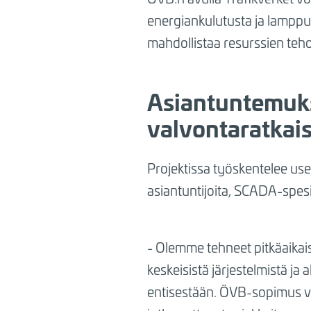
energiankulutusta ja lampputu
mahdollistaa resurssien te
Asiantuntemuks
valvontaratkai
Projektissa työskentelee usei
asiantuntijoita, SCADA-spesial
- Olemme tehneet pitkäaikai
keskeisistä järjestelmistä ja
entisestään. ÖVB-sopimus v