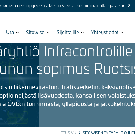
 Suomen energiajärjestelmä kestää kriisejä paremmin, mutta työ jatkuu
Show
Ura
Show
Sitowise
Show
Sijoittajille
Show
Yhteystiedot
submenu
submenu
submenu
submenu
ryhtiö Infracontrolille
for
for
for
for
uunun sopimus Ruotsi
otsin liikenneviraston, Trafikverketin, kaksivuotis
ptio neljästä lisävuodesta, kansallisen valaistuk
mä ÖVB:n toiminnasta, ylläpidosta ja jatkokehityk
ETUSIVU
SITOWISEN TYTÄRYHTIÖ IN