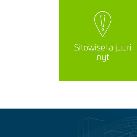
Sitowisellä juuri
nyt