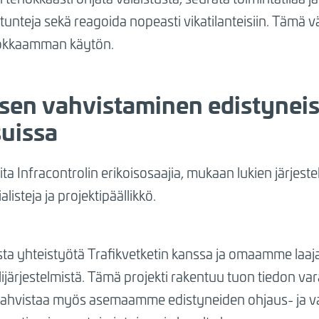
nteja sekä reagoida nopeasti vikatilanteisiin. Tämä väh
hokkaamman käytön.
en vahvistaminen edistyneiss
suissa
ta Infracontrolin erikoisosaajia, mukaan lukien järjeste
isteja ja projektipäällikkö.
sta yhteistyötä Trafikvetketin kanssa ja omaamme laaj
 alijärjestelmistä. Tämä projekti rakentuu tuon tiedon va
ahvistaa myös asemaamme edistyneiden ohjaus- ja val