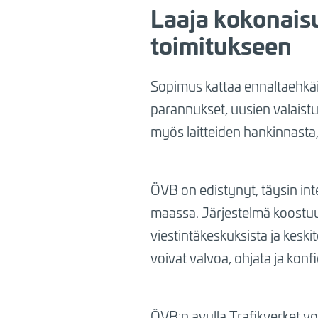
Laaja kokonaisu
toimitukseen
Sopimus kattaa ennaltaehkäise
parannukset, uusien valaistu
myös laitteiden hankinnasta,
ÖVB on edistynyt, täysin int
maassa. Järjestelmä koostuu 
viestintäkeskuksista ja keski
voivat valvoa, ohjata ja konf
ÖVB:n avulla Trafikverket voi