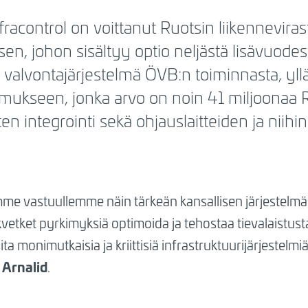
fracontrol on voittanut Ruotsin liikenneviras
n, johon sisältyy optio neljästä lisävuodest
 valvontajärjestelmä ÖVB:n toiminnasta, yllä
imukseen, jonka arvo on noin 41 miljoonaa 
integrointi sekä ohjauslaitteiden ja niihin 
e vastuullemme näin tärkeän kansallisen järjestelmän 
vetket pyrkimyksiä optimoida ja tehostaa tievalaistu
 monimutkaisia ja kriittisiä infrastruktuurijärjestelmi
 Arnalid
.