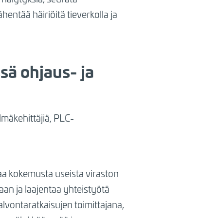
entää häiriöitä tieverkolla ja
ä ohjaus- ja
lmäkehittäjiä, PLC-
aa kokemusta useista viraston
raan ja laajentaa yhteistyötä
vontaratkaisujen toimittajana,