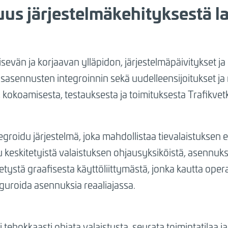
us järjestelmäkehityksestä la
vän ja korjaavan ylläpidon, järjestelmäpäivitykset ja -
sasennusten integroinnin sekä uudelleensijoitukset ja
 kokoamisesta, testauksesta ja toimituksesta Trafikvetk
egroidu järjestelmä, joka mahdollistaa tievalaistuksen
keskitetyistä valaistuksen ohjausyksiköistä, asennuksill
tetystä graafisesta käyttöliittymästä, jonka kautta oper
iguroida asennuksia reaaliajassa.
 tehokkaasti ohjata valaistusta, seurata toimintatilaa ja