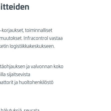
itteiden
korjaukset, toiminnalliset
 muutokset. Infracontrol vastaa
etin logistiikkakeskukseen.
 etäohjauksen ja valvonnan koko
a sijaitsevista
aattorit ja huoltohenkilöstö
 hälytyksiä, seurata