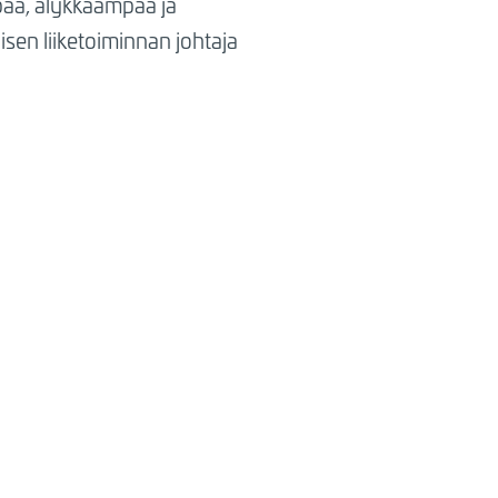
paa, älykkäämpää ja
isen liiketoiminnan johtaja