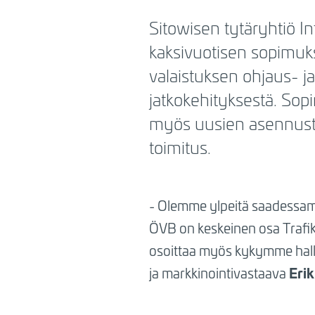
BREADCRUMB
Sitowisen tytäryhtiö In
kaksivuotisen sopimukse
valaistuksen ohjaus- ja
jatkokehityksestä. Sop
myös uusien asennusten 
toimitus.
- Olemme ylpeitä saadessamm
ÖVB on keskeinen osa Trafik
osoittaa myös kykymme hallita
Erik
ja markkinointivastaava