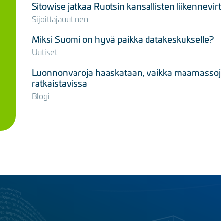
Sitowise jatkaa Ruotsin kansallisten liikennevi
Sijoittajauutinen
Miksi Suomi on hyvä paikka datakeskukselle?
Uutiset
Luonnonvaroja haaskataan, vaikka maamassojen
ratkaistavissa
Blogi