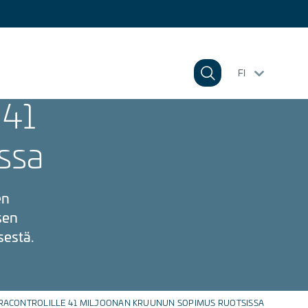
FI
 41
ssa
en
sen
sestä.
FRACONTROLILLE 41 MILJOONAN KRUUNUN SOPIMUS RUOTSISSA