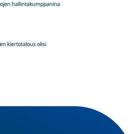
rtojen hallintakumppanina
 kiertotalous olisi