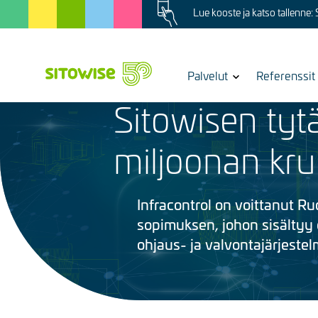
Image
Skip
Lue kooste ja katso tallenne:
to
main
content
Show
Palvelut
Referenssit
28.8.2025
submenu
Sitowisen tytä
for
Kuva
miljoonan kr
Infracontrol on voittanut Ru
sopimuksen, johon sisältyy o
ohjaus- ja valvontajärjestel