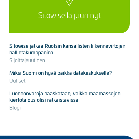
Sitowisellä juuri nyt
Sitowise jatkaa Ruotsin kansallisten liikennevirtojen
hallintakumppanina
Sijoittajauutinen
Miksi Suomi on hyvä paikka datakeskukselle?
Uutiset
Luonnonvaroja haaskataan, vaikka maamassojen
kiertotalous olisi ratkaistavissa
Blogi