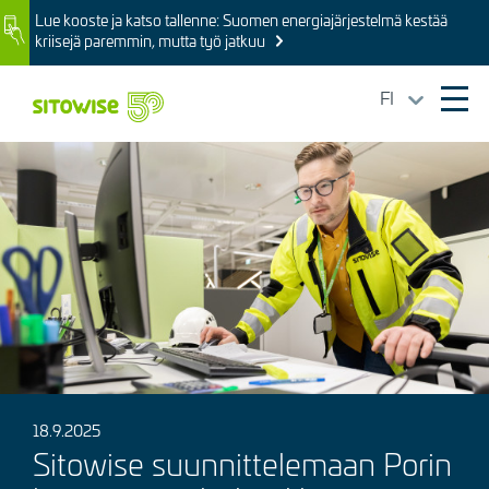
Skip
Lue kooste ja katso tallenne: Suomen energiajärjestelmä kestää
Image
to
kriisejä paremmin, mutta työ jatkuu
main
content
FI
Ope
mai
Kuva
navi
18.9.2025
Sitowise suunnittelemaan Porin