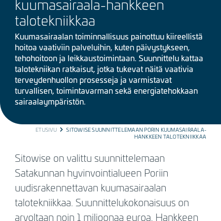
kuumasairaala-hankkeen
talotekniikkaa
Kuumasairaalan toiminnallisuus painottuu kiireellistä
hoitoa vaativiin palveluihin, kuten päivystykseen,
tehohoitoon ja leikkaustoimintaan. Suunnittelu kattaa
talotekniikan ratkaisut, jotka tukevat näitä vaativia
terveydenhuollon prosesseja ja varmistavat
turvallisen, toimintavarman sekä energiatehokkaan
sairaalaympäristön.
BREADCRUMB
ETUSIVU
SITOWISE SUUNNITTELEMAAN PORIN KUUMASAIRAALA-
HANKKEEN TALOTEKNIIKKAA
Sitowise on valittu suunnittelemaan
Satakunnan hyvinvointialueen Poriin
uudisrakennettavan kuumasairaalan
talotekniikkaa. Suunnittelukokonaisuus on
arvoltaan noin 1 miljoonaa euroa. Hankkeen