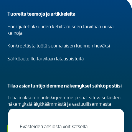
Footer
Tuoreita teemoja ja artikkeleita
menu
Energiatehokkuuden kehittämiseen tarvitaan uusia
(fi)
keinoja
Konkreettista työtä suomalaisen luonnon hyväksi
Sähköautoille tarvitaan latauspisteitä
Tilaa asiantuntijoidemme näkemykset sähköpostiisi
Tilaa maksuton uutiskirjeemme ja saat sitowiseläisten
näkemyksiä älykkäämmästä ja vastuullisemmasta
elinympäristöstä suoraan sähköpostiisi kuukausittain.
Evästeiden ansiosta voit katsella
Siirry tilaamaan