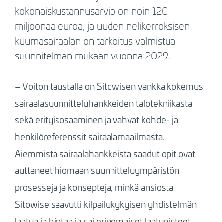
kokonaiskustannusarvio on noin 120
miljoonaa euroa, ja uuden nelikerroksisen
kuumasairaalan on tarkoitus valmistua
suunnitelman mukaan vuonna 2029.
– Voiton taustalla on Sitowisen vankka kokemus
sairaalasuunnitteluhankkeiden talotekniikasta
sekä erityisosaaminen ja vahvat kohde- ja
henkilöreferenssit sairaalamaailmasta.
Aiemmista sairaalahankkeista saadut opit ovat
auttaneet hiomaan suunnitteluympäristön
prosesseja ja konsepteja, minkä ansiosta
Sitowise saavutti kilpailukykyisen yhdistelmän
laatua ja hintaa ja sai erinomaiset laatupisteet