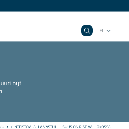
FI
juuri nyt
n
VU
KIINTEISTÖALALLA VASTUULLISUUS ON RISTIAALLOKOSSA