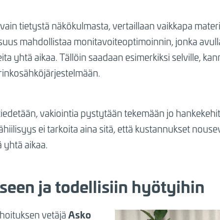
 vain tietystä näkökulmasta, vertaillaan vaikkapa materi
lisuus mahdollistaa monitavoiteoptimoinnin, jonka avul
ta yhtä aikaa. Tällöin saadaan esimerkiksi selville, ka
urinkosähköjärjestelmään.
tiedetään, vakiointia pystytään tekemään jo hankekehi
hiilisyys ei tarkoita aina sitä, että kustannukset nous
ä yhtä aikaa.
seen ja todellisiin hyötyihin
Asko
hoituksen vetäjä