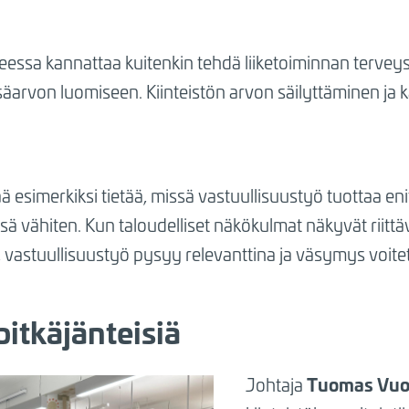
essa kannattaa kuitenkin tehdä liiketoiminnan terveyst
isäarvon luomiseen. Kiinteistön arvon säilyttäminen ja 
esimerkiksi tietää, missä vastuullisuustyö tuottaa eni
missä vähiten. Kun taloudelliset näkökulmat näkyvät riit
a, vastuullisuustyö pysyy relevanttina ja väsymys voite
 pitkäjänteisiä
Tuomas Vuo
Johtaja