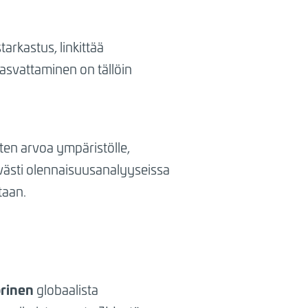
arkastus, linkittää
kasvattaminen on tällöin
ten arvoa ympäristölle,
tävästi olennaisuusanalyyseissa
taan.
rinen
globaalista