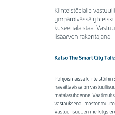
BREADCRUMB
Kiinteistöalalla vastuul
ympäröivässä yhteisku
kyseenalaistaa. Vastuul
lisäarvon rakentajana.
Katso The Smart City Talk
Pohjoismaissa kiinteistöihin
havaittavissa on vastuullis
matalasuhdenne. Vaatimukset
vastauksena ilmastonmuutokse
Vastuullisuuden merkitys ei 