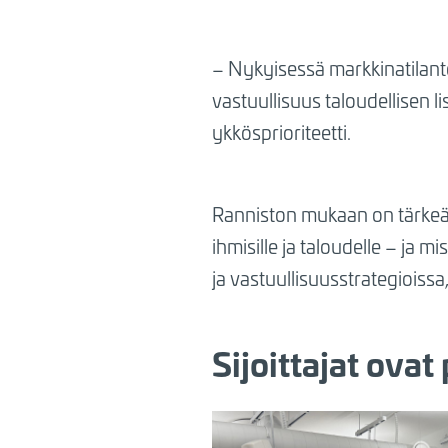
– Nykyisessä markkinatilante
vastuullisuus taloudellisen l
ykkösprioriteetti.
Ranniston mukaan on tärkeää 
ihmisille ja taloudelle – ja 
ja vastuullisuusstrategioiss
Sijoittajat ovat