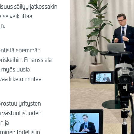
isuus säilyy jatkossakin
a se vaikuttaa
in.
 entistä enemmän
riskeihin. Finanssiala
i myös uusia
ää liiketoimintaa
rostuu yritysten
a vastuullisuuden
n ja
minen todellisiin