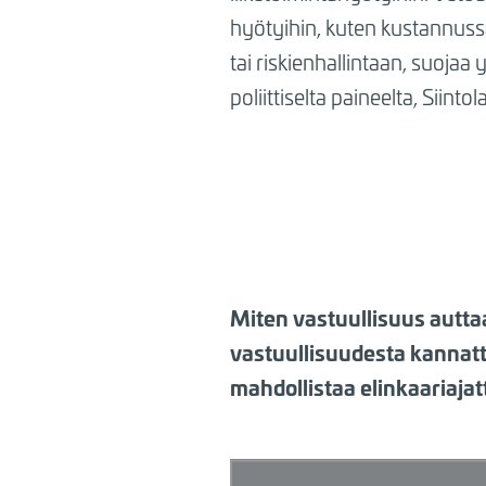
hyötyihin, kuten kustannussää
tai riskienhallintaan, suojaa
poliittiselta paineelta, Siintola
Miten vastuullisuus autta
vastuullisuudesta kannatt
mahdollistaa elinkaariaja