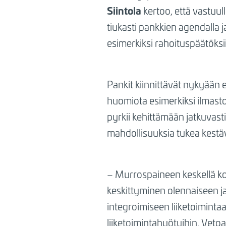
Siintola
kertoo, että vastuull
tiukasti pankkien agendalla j
esimerkiksi rahoituspäätöksi
Pankit kiinnittävät nykyään
huomiota esimerkiksi ilmasto
pyrkii kehittämään jatkuvast
mahdollisuuksia tukea kestäv
– Murrospaineen keskellä ko
keskittyminen olennaiseen j
integroimiseen liiketoimintaa
liiketoimintahyötyihin. Vetoa