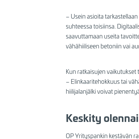
– Usein asioita tarkastellaan
suhteessa toisiinsa. Digitaa
saavuttamaan useita tavoittei
vähähiiliseen betoniin vai a
Kun ratkaisujen vaikutukset 
– Elinkaaritehokkuus tai vähä
hiilijalanjälki voivat pienenty
Keskity olennai
OP Yrityspankin kestävän ra