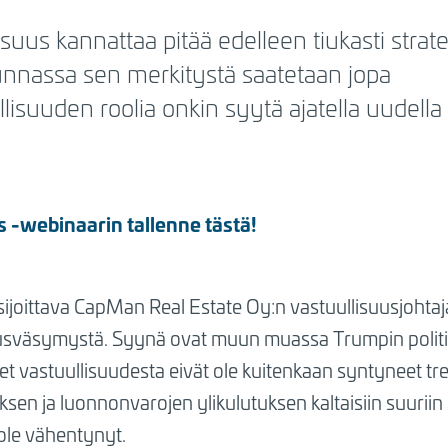
lisuus kannattaa pitää edelleen tiukasti stra
nnassa sen merkitystä saatetaan jopa
lisuuden roolia onkin syytä ajatella uudella t
s -webinaarin tallenne tästä!
 sijoittava CapMan Real Estate Oy:n vastuullisuusjohta
uusväsymystä. Syynä ovat muun muassa Trumpin politi
 vastuullisuudesta eivät ole kuitenkaan syntyneet tr
n ja luonnonvarojen ylikulutuksen kaltaisiin suuriin s
ole vähentynyt.