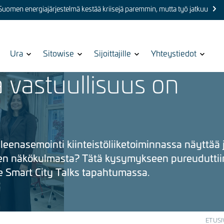
 Suomen energiajärjestelmä kestää kriisejä paremmin, mutta työ jatkuu
Show
Ura
Show
Sitowise
Show
Sijoittajille
Show
Yhteystiedot
submenu
submenu
submenu
submenu
la vastuullisuus on
for
for
for
for
leenasemointi kiinteistöliiketoiminnassa näyttää 
den näkökulmasta? Tätä kysymykseen pureuduttii
e Smart City Talks tapahtumassa.
ETUSI