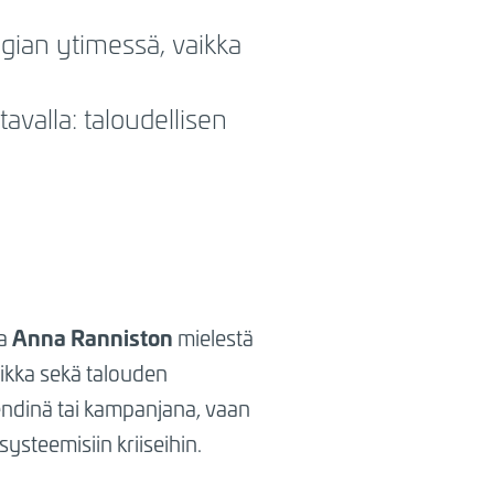
tegian ytimessä, vaikka
avalla: taloudellisen
Anna Ranniston
ja
mielestä
ikka sekä talouden
endinä tai kampanjana, vaan
ysteemisiin kriiseihin.