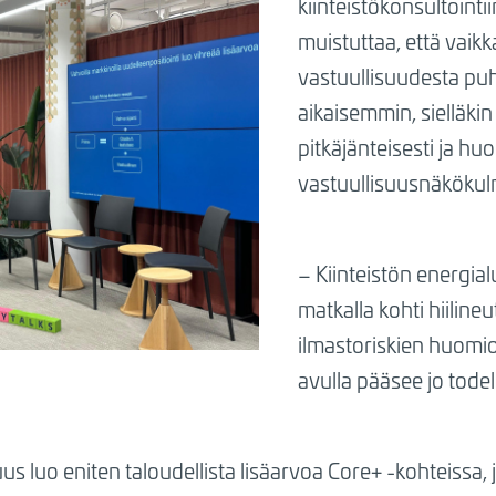
kiinteistökonsultointi
muistuttaa, että vaikk
vastuullisuudesta puh
aikaisemmin, sielläkin 
pitkäjänteisesti ja hu
vastuullisuusnäkökul
– Kiinteistön energial
matkalla kohti hiilineu
ilmastoriskien huomioi
avulla pääsee jo todell
s luo eniten taloudellista lisäarvoa Core+ -kohteissa, 