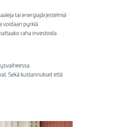
aaleja tai energiajärjestelmiä
la voidaan pyrkiä
nnattaako raha investoida
tysvaiheessa.
evat. Sekä kustannukset että