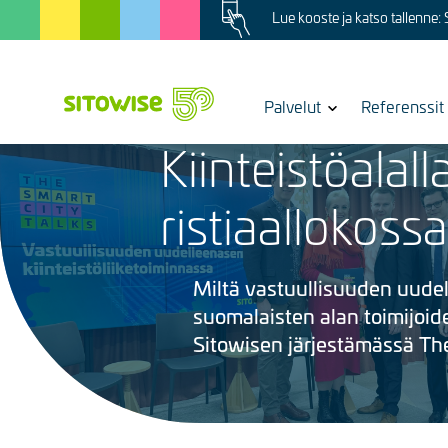
Image
Skip
Lue kooste ja katso tallenne:
to
main
content
Show
Palvelut
Referenssit
8.10.2025
submenu
Kiinteistöalal
for
Kuva
ristiaallokossa
Miltä vastuullisuuden uudel
suomalaisten alan toimijoi
Sitowisen järjestämässä Th