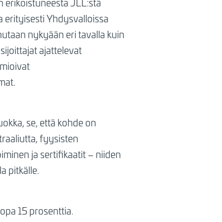
in erikoistuneesta JLL:stä
a erityisesti Yhdysvalloissa
utaan nykyään eri tavalla kuin
sijoittajat ajattelevat
omioivat
mat.
uokka, se, että kohde on
traaliutta, fyysisten
minen ja sertifikaatit – niiden
a pitkälle.
jopa 15 prosenttia.