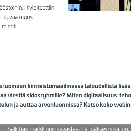
stöihin, likviditeettiin
 yrityksiä myös
 miettii.
a luomaan kiinteistömaailmassa taloudellista lisä
aa viestiä sidosryhmille? Miten digitaalisuus teh
ttelun ja auttaa arvonluonnissa? Katso koko webin
Sallithan markkinointievästeet nähdäksesi sisällön.