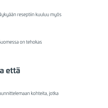
. Nykyään reseptiin kuuluu myös
– Suomessa on tehokas
a että
uunnittelemaan kohteita, jotka