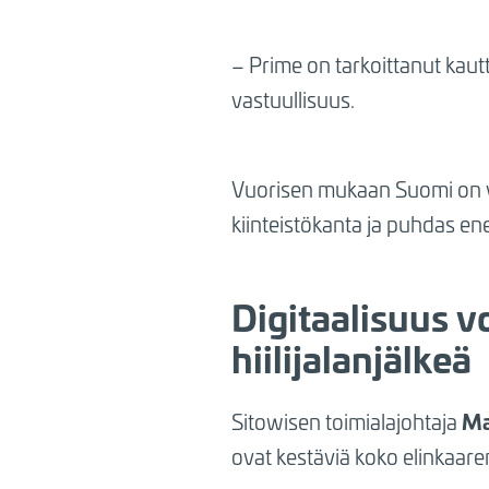
– Prime on tarkoittanut kaut
vastuullisuus.
Vuorisen mukaan Suomi on vo
kiinteistökanta ja puhdas ene
Digitaalisuus v
hiilijalanjälkeä
Ma
Sitowisen toimialajohtaja
ovat kestäviä koko elinkaare