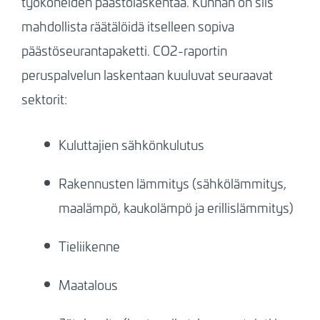
työkoneiden päästölaskentaa. Kunnan on siis
mahdollista räätälöidä itselleen sopiva
päästöseurantapaketti.
CO2-raportin
peruspalvelun laskentaan kuuluvat seuraavat
sektorit:
Kuluttajien sähkönkulutus
Rakennusten lämmitys (sähkölämmitys,
maalämpö, kaukolämpö ja erillislämmitys)
Tieliikenne
Maatalous