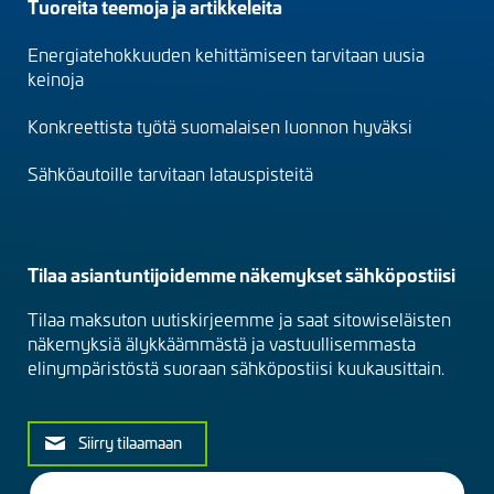
Footer
Tuoreita teemoja ja artikkeleita
menu
Energiatehokkuuden kehittämiseen tarvitaan uusia
(fi)
keinoja
Konkreettista työtä suomalaisen luonnon hyväksi
Sähköautoille tarvitaan latauspisteitä
Tilaa asiantuntijoidemme näkemykset sähköpostiisi
Tilaa maksuton uutiskirjeemme ja saat sitowiseläisten
näkemyksiä älykkäämmästä ja vastuullisemmasta
elinympäristöstä suoraan sähköpostiisi kuukausittain.
Siirry tilaamaan