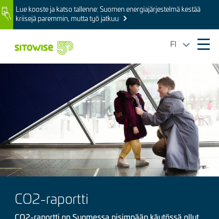
Skip
Lue kooste ja katso tallenne: Suomen energiajärjestelmä kestää
Image
to
kriisejä paremmin, mutta työ jatkuu
main
content
FI
Ope
mai
Kuva
navi
CO2-raportti
CO2-raportti on Suomessa pisimpään käytössä ollut