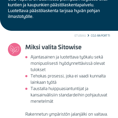
kuntien ja kaupunkien päästölaskentapalvelu.
Luotettava päästölaskenta tarjoaa hyvän pohjan
ilmastotyölle.
BREADCRUMB
ETUSIVU
CO2-RAPORTTI
Miksi valita Sitowise
Ajantasainen ja luotettava työkalu sekä
monipuolisesti hyödynnettävissä olevat
tulokset
Tehokas prosessi, joka ei vaadi kunnalta
lainkaan työtä
Taustalla huippuasiantuntijat ja
kansainvälisiin standardeihin pohjautuvat
menetelmät
Rakennetun ympäristön jalanjälki on valtava.