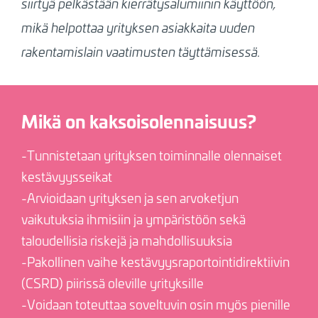
siirtyä pelkästään kierrätysalumiinin käyttöön,
mikä helpottaa yrityksen asiakkaita uuden
rakentamislain vaatimusten täyttämisessä.
Mikä on kaksoisolennaisuus?
-Tunnistetaan yrityksen toiminnalle olennaiset
kestävyysseikat
-Arvioidaan yrityksen ja sen arvoketjun
vaikutuksia ihmisiin ja ympäristöön sekä
taloudellisia riskejä ja mahdollisuuksia
-Pakollinen vaihe kestävyysraportointidirektiivin
(CSRD) piirissä oleville yrityksille
-Voidaan toteuttaa soveltuvin osin myös pienille