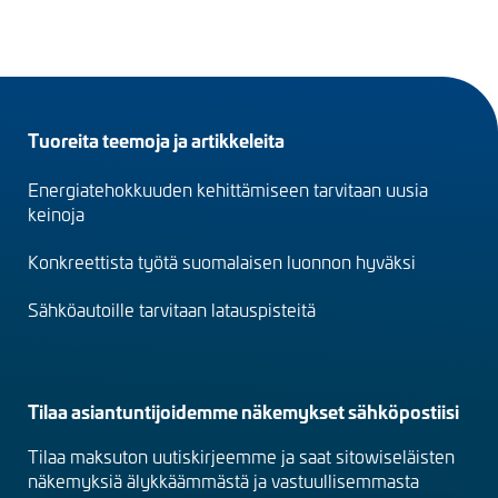
Footer
Tuoreita teemoja ja artikkeleita
menu
Energiatehokkuuden kehittämiseen tarvitaan uusia
(fi)
keinoja
Konkreettista työtä suomalaisen luonnon hyväksi
Sähköautoille tarvitaan latauspisteitä
Tilaa asiantuntijoidemme näkemykset sähköpostiisi
Tilaa maksuton uutiskirjeemme ja saat sitowiseläisten
näkemyksiä älykkäämmästä ja vastuullisemmasta