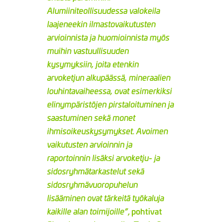
Alumiiniteollisuudessa valokeila
laajeneekin ilmastovaikutusten
arvioinnista ja huomioinnista myös
muihin vastuullisuuden
kysymyksiin, joita etenkin
arvoketjun alkupäässä, mineraalien
louhintavaiheessa, ovat esimerkiksi
elinympäristöjen pirstaloituminen ja
saastuminen sekä monet
ihmisoikeuskysymykset. Avoimen
vaikutusten arvioinnin ja
raportoinnin lisäksi arvoketju- ja
sidosryhmätarkastelut sekä
sidosryhmävuoropuhelun
lisääminen ovat tärkeitä työkaluja
, pohtivat
kaikille alan toimijoille”