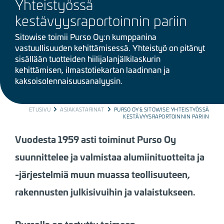
Yhteistyössä
kestävyysraportoinnin pariin
Sitowise toimii Purso Oy:n kumppanina
vastuullisuuden kehittämisessä. Yhteistyö on pitänyt
sisällään tuotteiden hiilijalanjälkilaskurin
kehittämisen, ilmastotiekartan laadinnan ja
kaksoisolennaisuusanalyysin.
BREADCRUMB
ETUSIVU
ASIAKASTARINAT
PURSO OY & SITOWISE: YHTEISTYÖSSÄ
KESTÄVYYSRAPORTOINNIN PARIIN
Vuodesta 1959 asti toiminut Purso Oy
suunnittelee ja valmistaa alumiinituotteita ja
-järjestelmiä muun muassa teollisuuteen,
rakennusten julkisivuihin ja valaistukseen.