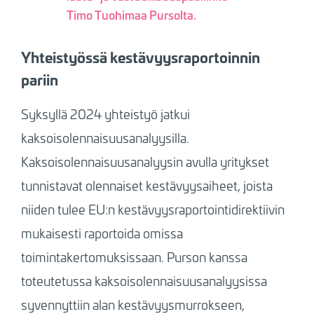
Timo Tuohimaa Pursolta.
Yhteistyössä kestävyysraportoinnin
pariin
Syksyllä 2024 yhteistyö jatkui
kaksoisolennaisuusanalyysilla.
Kaksoisolennaisuusanalyysin avulla yritykset
tunnistavat olennaiset kestävyysaiheet, joista
niiden tulee EU:n kestävyysraportointidirektiivin
mukaisesti raportoida omissa
toimintakertomuksissaan. Purson kanssa
toteutetussa kaksoisolennaisuusanalyysissa
syvennyttiin alan kestävyysmurrokseen,