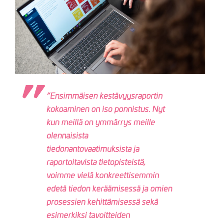
”Ensimmäisen kestävyysraportin
kokoaminen on iso ponnistus. Nyt
kun meillä on ymmärrys meille
olennaisista
tiedonantovaatimuksista ja
raportoitavista tietopisteistä,
voimme vielä konkreettisemmin
edetä tiedon keräämisessä ja omien
prosessien kehittämisessä sekä
esimerkiksi tavoitteiden