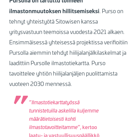
Pursolla on tartuttu toimeen
ilmastonmuutoksen hillitsemiseksi
. Purso on
tehnyt yhteistyötä Sitowisen kanssa
yritysvastuun teemoissa vuodesta 2021 alkaen.
Ensimmäisessä yhteisessä projektissa verifioitiin
Pursolla aiemmin tehdyt hiilijalanjälkilaskelmat ja
laadittiin Pursolle ilmastotiekartta. Purso
tavoittelee yhtiön hiilijalanjäljen puolittamista
vuoteen 2030 mennessä.
”
Ilmastotiekarttatyössä
tunnistetuilla askelilla kuljemme
määrätietoisesti kohti
”, kertoo
ilmastotavoitteitamme
laatu- ja vastuullisuuspäällikkö