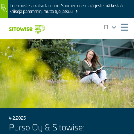
Skip
Lue kooste ja katso tallenne: Suomen energiajärjestelmä kestää
Image
to
kriisejä paremmin, mutta työ jatkuu
main
content
FI
Ope
mai
Kuva
navi
4.2.2025
Purso Oy & Sitowise: