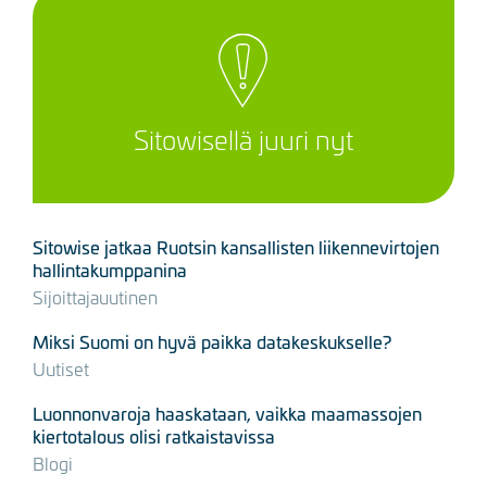
Sitowisellä juuri nyt
Sitowise jatkaa Ruotsin kansallisten liikennevirtojen
hallintakumppanina
Sijoittajauutinen
Miksi Suomi on hyvä paikka datakeskukselle?
Uutiset
Luonnonvaroja haaskataan, vaikka maamassojen
kiertotalous olisi ratkaistavissa
Blogi