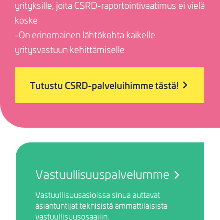
yrityksille, joita CSRD-raportointivaatimus ei vielä
koske
-On erinomainen lähtökohta kaikelle
yritysvastuun kehittämiselle
Tutustu CSRD-palveluihimme tästä!
Vastuullisuuspalvelumme
Vastuullisuusasioissa sinua auttavat
asiantuntijat teknisistä ammattilaisista
vastuullisuusosaajiin.